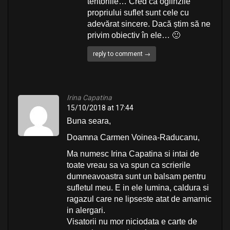
teritoriile… Cred că oglinzile
propriului suflet sunt cele cu
adevărat sincere. Dacă știm să ne
privim obiectiv în ele… 🙂
reply to comment →
Irina Capatina
15/10/2018 at 17:44
Buna seara,
Doamna Carmen Voinea-Raducanu,
Ma numesc Irina Capatina si intai de
toate vreau sa va spun ca scrierile
dumneavoastra sunt un balsam pentru
sufletul meu. E in ele lumina, caldura si
ragazul care ne lipseste atat de amarnic
in alergari.
Visatorii nu mor niciodata e carte de