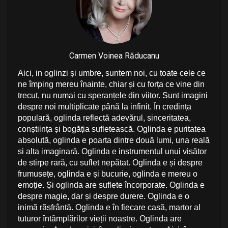
Carmen Voinea Răducanu
Aici, in oglinzi și umbre, suntem noi, cu toate cele ce
ne împing mereu înainte, chiar și cu forța ce vine din
trecut, nu numai cu speranțele din viitor. Sunt imagini
despre noi multiplicate până la infinit. În credința
populară, oglinda reflectă adevărul, sinceritatea,
conștiința și bogăția sufletească. Oglinda e puritatea
absolută, oglinda e poarta dintre două lumi, una reală
si alta imaginară. Oglinda e instrumentul unui visător
de stirpe rară, cu suflet nepătat. Oglinda e și despre
frumusețe, oglinda e și bucurie, oglinda e mereu o
emoție. Și oglinda are suflete încorporate. Oglinda e
despre magie, dar și despre durere. Oglinda e o
inimă răsfrântă. Oglinda e în fiecare casă, martor al
tuturor întâmplărilor vieții noastre. Oglinda are