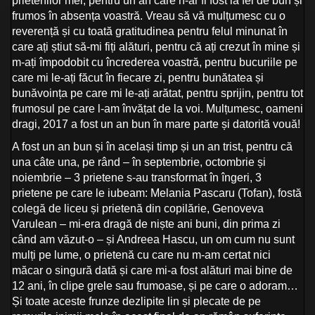
prietenilor mei, pentru un an care n-ar fi fost la fel de bun și
frumos în absența voastră. Vreau să vă mulțumesc cu o
reverență și cu toată gratitudinea pentru felul minunat în
care ați știut să-mi fiți alături, pentru că ați crezut în mine și
m-ați împodobit cu încrederea voastră, pentru bucuriile pe
care mi le-ați făcut în fiecare zi, pentru bunătatea și
bunăvoința pe care mi le-ați arătat, pentru sprijin, pentru tot
frumosul pe care l-am învățat de la voi. Mulțumesc, oameni
dragi, 2017 a fost un an bun în mare parte și datorită vouă!
A fost un an bun și în același timp și un an trist, pentru că
una câte una, pe rând – în septembrie, octombrie și
noiembrie – 3 prietene s-au transformat în îngeri, 3
prietene pe care le iubeam: Melania Pascaru (Tofan), fostă
colegă de liceu și prietenă din copilărie, Genoveva
Varulean – mi-era dragă de niște ani buni, din prima zi
când am văzut-o – și Andreea Hascu, un om cum nu sunt
mulți pe lume, o prietenă cu care nu m-am certat nici
măcar o singură dată și care mi-a fost alături mai bine de
12 ani, în clipe grele sau frumoase, și pe care o adoram…
Și toate aceste frunze dezlipite lin și plecate de pe