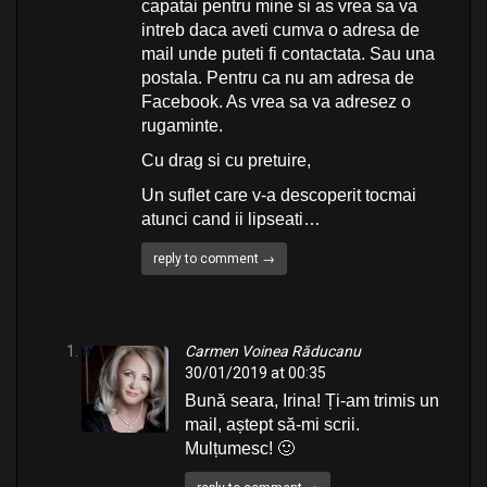
capatai pentru mine si as vrea sa va
intreb daca aveti cumva o adresa de
mail unde puteti fi contactata. Sau una
postala. Pentru ca nu am adresa de
Facebook. As vrea sa va adresez o
rugaminte.
Cu drag si cu pretuire,
Un suflet care v-a descoperit tocmai
atunci cand ii lipseati…
reply to comment →
Carmen Voinea Răducanu
30/01/2019 at 00:35
Bună seara, Irina! Ți-am trimis un
mail, aștept să-mi scrii.
Mulțumesc! 🙂