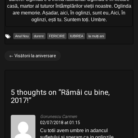
casă, martor al tuturor întâmplărilor vieții noastre. Oglinda
are memorie. Așadar, aici, în oglinzi, sunt eu, Aici, în
oglinzi, ești tu. Suntem toți. Umbre.
Anul Nou
durere
FERICIRE
IUBIREA
la mulți ani
P
←
Visătorii la aniversare
o
s
t
5 thoughts on “
Rămâi cu bine,
n
2017!
”
a
v
Gorunescu Carmen
02/07/2018 at 01:15
i
Cu totii avem umbre in adancul
g
sufletului si speram ca in oglinzile