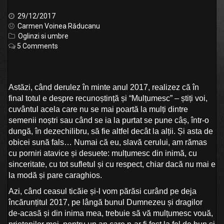
29/12/2017
Carmen Voinea Răducanu
Oglinzi si umbre
5 Comments
Astăzi, când derulez în minte anul 2017, realizez că în
final totul e despre recunoștință și “Mulțumesc” – știți voi,
cuvântul acela care nu se mai poartă la mulți dintre
semenii noștri sau când se ia la purtat se pune câș, într-o
dungă, în dezechilibru, să fie altfel decât la alții. Și asta de
obicei sună fals… Numai că eu, slavă cerului, am rămas
cu porniri atavice și desuete: mulțumesc din inimă, cu
sinceritate, cu tot sufletul și cu respect, chiar dacă nu mai e
la modă și pare caraghios.
Azi, când ceasul ticăie și-l vom părăsi curând pe deja
încărunțitul 2017, pe lângă bunul Dumnezeu și dragilor
de-acasă și din inima mea, trebuie să vă mulțumesc vouă,