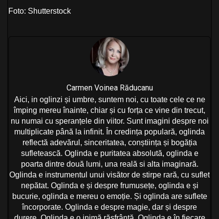
Foto: Shutterstock
Carmen Voinea Răducanu
Aici, in oglinzi și umbre, suntem noi, cu toate cele ce ne
împing mereu înainte, chiar și cu forța ce vine din trecut,
nu numai cu speranțele din viitor. Sunt imagini despre noi
multiplicate până la infinit. În credința populară, oglinda
reflectă adevărul, sinceritatea, conștiința și bogăția
sufletească. Oglinda e puritatea absolută, oglinda e
poarta dintre două lumi, una reală si alta imaginară.
Oglinda e instrumentul unui visător de stirpe rară, cu suflet
nepătat. Oglinda e și despre frumusețe, oglinda e și
bucurie, oglinda e mereu o emoție. Și oglinda are suflete
încorporate. Oglinda e despre magie, dar și despre
durere. Oglinda e o inimă răsfrântă. Oglinda e în fiecare