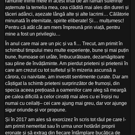
ramurile inimii mele în acest final de an rămân suferințe
așternute la temelia mea, cea clădită mai ales din dureri și
tăceri adânci, așezate lângă alte și alte lacrimi… Călătorie
minunată în eternitate, spirite eliberate! Și… mulțumesc!
Pentru că atât cât am mers împreună prin viață, pentru
mine a fost un privilegiu…
În anul care mai are un pic și va fi… Trecut, am primit în
schimbul timpului meu multe experiențe, bune și mai puțin
bune, frumoase ori urâte, îmbucurătoare, dezamăgitoare
sau pline de învățăminte. Am pierdut prieteni și prietenii în
care am crezut cu tot sufletul și în mizeria ascunsă a
cărora, cu naivitate, am investit sentimente curate. Dar am
câștigat la schimb prieteni surprinzător de frumoși, din
specia aceea prețioasă a oamenilor care aleg să meargă
pe calea dificilă a celor cinstiți mai ales cu ei înșiși nu
numai cu ceilalți– cei care ajung mai greu, dar vor ajunge
sigur oriunde-și vor propune.
Și în 2017 am ales să exorcizez în scris tot răul pe care l-
am primit nemeritat sau în urma unor hotărâri proprii
eronate și să extrag din fiecare întâmplare bucățica de