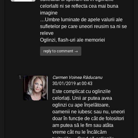
celorlalti ni se reflecta cea mai buna
a
imagine
t
…Umbre luminate de apele valurii ale
sufletelor pe care uneori reusim sa ni se
i
releve
o
Oglinzi, flash-uri ale memoriei
n
reply to comment →
Carmen Voinea Răducanu
30/01/2019 at 00:43
Este complicat cu oglinzile
celorlați. Unii ar putea avea
oglinzi cu ape înșelătoare,
oamenii ne iubesc sau nu, uneori
doar în funcție de cât de folositori
am putea să le fim sau atâta
vreme cât nu le încălcăm