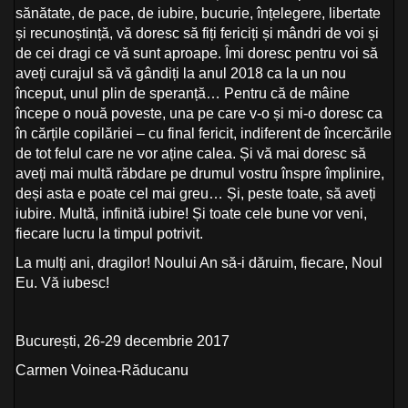
sănătate, de pace, de iubire, bucurie, înțelegere, libertate
și recunoștință, vă doresc să fiți fericiți și mândri de voi și
de cei dragi ce vă sunt aproape. Îmi doresc pentru voi să
aveți curajul să vă gândiți la anul 2018 ca la un nou
început, unul plin de speranță… Pentru că de mâine
începe o nouă poveste, una pe care v-o și mi-o doresc ca
în cărțile copilăriei – cu final fericit, indiferent de încercările
de tot felul care ne vor aține calea. Și vă mai doresc să
aveți mai multă răbdare pe drumul vostru înspre împlinire,
deși asta e poate cel mai greu… Și, peste toate, să aveți
iubire. Multă, infinită iubire! Și toate cele bune vor veni,
fiecare lucru la timpul potrivit.
La mulți ani, dragilor! Noului An să-i dăruim, fiecare, Noul
Eu. Vă iubesc!
București, 26-29 decembrie 2017
Carmen Voinea-Răducanu