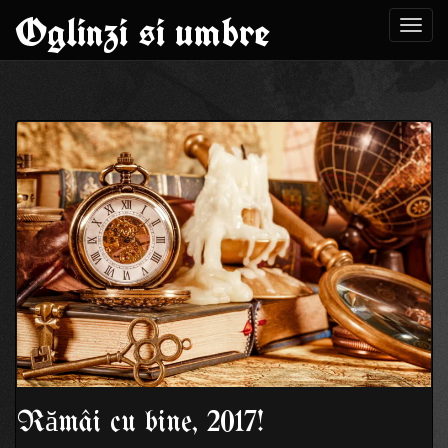
Oglinzi si umbre
Toggl
navig
Skip
to
content
Rămâi cu bine, 2017!