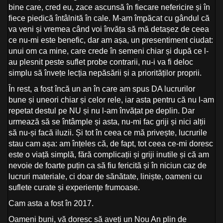
bine care, cred eu, zace ascunsă în fiecare nefericire și în
fiece piedică întâlnită în cale. M-am împăcat cu gândul că
va veni și vremea când voi învăța să mă detașez de ceea
ce nu-mi este benefic, dar am așa, un presentiment ciudat:
unui om ca mine, care crede în semeni chiar și după ce l-
au plesnit peste suflet probe contrarii, nu-i va fi deloc
simplu să învețe lecția nepăsării și a priorităților proprii.
În rest, a fost încă un an în care am spus DA lucrurilor
bune și uneori chiar și celor rele, iar asta pentru că nu l-am
repetat destul pe NU și nu l-am învățat pe deplin. Dar
urmează să se întâmple și asta, nu-mi fac griji și nici alții
să nu-și facă iluzii. Și tot în ceea ce mă privește, lucrurile
stau cam așa: am înțeles că, de fapt, tot ceea ce-mi doresc
este o viață simplă, fără complicații și griji inutile și că am
nevoie de foarte puțin ca să fiu fericită și în niciun caz de
lucruri materiale, ci doar de sănătate, liniște, oameni cu
suflete curate și experiențe frumoase.
Cam asta a fost în 2017.
Oameni buni, vă doresc să aveți un Nou An plin de