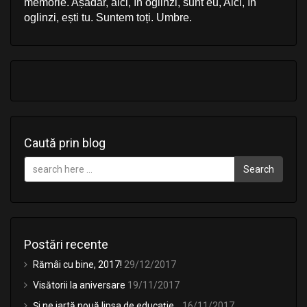
memorie. Așadar, aici, în oglinzi, sunt eu, Aici, în
oglinzi, ești tu. Suntem toți. Umbre.
Caută prin blog
Search
Postări recente
Rămâi cu bine, 2017!
29/12/2017
Visătorii la aniversare
19/11/2017
Și ne iartă nouă lipsa de educație…
16/11/2017