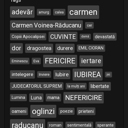
carmen
adevăr
amurg
calea
Carmen Voinea-Răducanu
cer
CUVINTE
Copiii Apocalipsei
devastată
damă
dor
dragostea
durere
EMIL CIORAN
FERICIRE
iertare
Eminescu
Eva
IUBIREA
Iubire
intelegere
Inviere
joc
libertate
JUDECATORUL SUPREM
la mulți ani
NEFERICIRE
Luna
Lumina
mama
oglinzi
oameni
poezie
prieteni
raducanu
roman
sentimentală
sperante