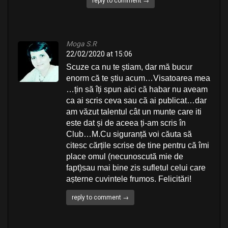
reply to comment →
Moga S.R
22/02/2020 at 15:06
Scuze ca nu te știam, dar mă bucur
enorm că te știu acum…Visatoarea mea
…țin să îți spun aici că habar nu aveam
ca ai scris ceva sau că ai publicat…dar
am văzut talentul cât un munte care iti
este dat și de aceea ți-am scris în
Club…M.Cu siguranță voi căuta să
citesc cărțile scrise de tine pentru că îmi
place omul (necunoscută mie de
fapt)sau mai bine zis sufletul celui care
așterne cuvintele frumos. Felicitări!
reply to comment →