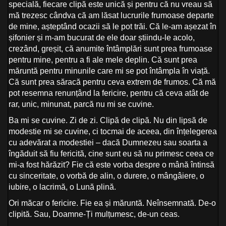
specială, fiecare clipă este unică și pentru că nu vreau să
mă trezesc cândva că am lăsat lucrurile frumoase departe
de mine, așteptând ocazii să le pot trăi. Că le-am așezat în
șifonier și m-am bucurat de ele doar știindu-le acolo,
crezând, greșit, că anumite întâmplări sunt prea frumoase
pentru mine, pentru a fi ale mele deplin. Că sunt prea
măruntă pentru minunile care mi se pot întâmpla în viață.
Că sunt prea săracă pentru ceva extrem de frumos. Că mă
pot resemna renunțând la fericire, pentru că ceva atât de
rar, unic, minunat, parcă nu mi se cuvine.
Ba mi se cuvine. Zi de zi. Clipă de clipă. Nu din lipsă de
modestie mi se cuvine, ci tocmai de aceea, din înțelegerea
cu adevărat a modestiei – dacă Dumnezeu sau soarta a
îngăduit să fiu fericită, cine sunt eu să nu primesc ceea ce
mi-a fost hărăzit? Fie că este vorba despre o mână întinsă
cu sinceritate, o vorbă de alin, o durere, o mângâiere, o
iubire, o lacrimă, o Lună plină.
Ori măcar o fericire. Fie ea și măruntă. Neînsemnată. De-o
clipită. Sau, Doamne-Ți mulțumesc, de-un ceas.