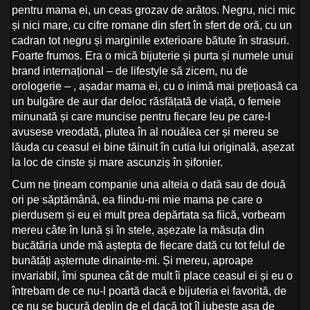
pentru mama ei, un ceas grozav de arătos. Negru, nici mic
și nici mare, cu cifre romane din sfert în sfert de oră, cu un
cadran tot negru și marginile exterioare bătute în strasuri.
Foarte frumos. Era o mică bijuterie și purta și numele unui
brand internațional – de lifestyle să zicem, nu de
orologerie – , așadar mama ei, cu o inimă mai prețioasă ca
un bulgăre de aur dar deloc răsfățată de viață, o femeie
minunată și care muncise pentru fiecare leu pe care-l
avusese vreodată, plutea în al nouălea cer și mereu se
lăuda cu ceasul ei bine tăinuit în cutia lui originală, așezat
la loc de cinste și mare ascunziș în șifonier.
Cum ne țineam companie una alteia o dată sau de două
ori pe săptămână, ea fiindu-mi mie mama pe care o
pierdusem și eu ei mult prea depărtata sa fiică, vorbeam
mereu câte în lună și în stele, așezate la măsuța din
bucătăria unde mă aștepta de fiecare dată cu tot felul de
bunătăți așternute dinainte-mi. Și mereu, aproape
invariabil, îmi spunea cât de mult îi place ceasul ei și eu o
întrebam de ce nu-l poartă dacă e bijuteria ei favorită, de
ce nu se bucură deplin de el dacă tot îl iubește așa de