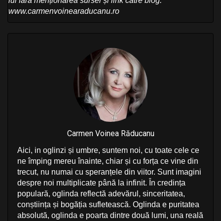
lui fără menționarea sursei și link către blog:
www.carmenvoinearaducanu.ro
Carmen Voinea Răducanu
Aici, in oglinzi și umbre, suntem noi, cu toate cele ce
ne împing mereu înainte, chiar și cu forța ce vine din
trecut, nu numai cu speranțele din viitor. Sunt imagini
despre noi multiplicate până la infinit. În credința
populară, oglinda reflectă adevărul, sinceritatea,
conștiința și bogăția sufletească. Oglinda e puritatea
absolută, oglinda e poarta dintre două lumi, una reală