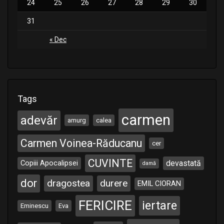
24
25
26
27
28
29
30
31
« Dec
Tags
carmen
adevăr
amurg
calea
Carmen Voinea-Răducanu
cer
CUVINTE
Copiii Apocalipsei
devastată
damă
dor
dragostea
durere
EMIL CIORAN
FERICIRE
iertare
Eminescu
Eva