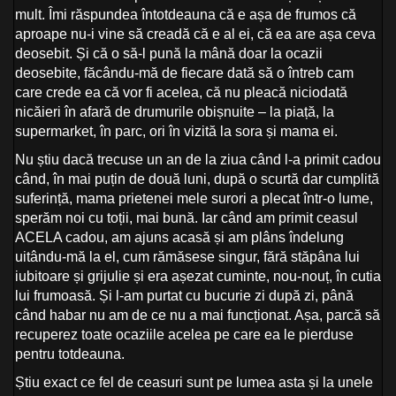
mult. Îmi răspundea întotdeauna că e așa de frumos că
aproape nu-i vine să creadă că e al ei, că ea are așa ceva
deosebit. Și că o să-l pună la mână doar la ocazii
deosebite, făcându-mă de fiecare dată să o întreb cam
care crede ea că vor fi acelea, că nu pleacă niciodată
nicăieri în afară de drumurile obișnuite – la piață, la
supermarket, în parc, ori în vizită la sora și mama ei.
Nu știu dacă trecuse un an de la ziua când l-a primit cadou
când, în mai puțin de două luni, după o scurtă dar cumplită
suferință, mama prietenei mele surori a plecat într-o lume,
sperăm noi cu toții, mai bună. Iar când am primit ceasul
ACELA cadou, am ajuns acasă și am plâns îndelung
uitându-mă la el, cum rămăsese singur, fără stăpâna lui
iubitoare și grijulie și era așezat cuminte, nou-nouț, în cutia
lui frumoasă. Și l-am purtat cu bucurie zi după zi, până
când habar nu am de ce nu a mai funcționat. Așa, parcă să
recuperez toate ocaziile acelea pe care ea le pierduse
pentru totdeauna.
Știu exact ce fel de ceasuri sunt pe lumea asta și la unele