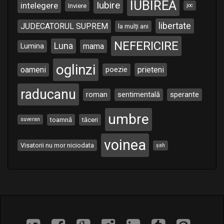
IUBIREA
Iubire
intelegere
Inviere
joc
libertate
JUDECATORUL SUPREM
la mulți ani
NEFERICIRE
Luna
Lumina
mama
oglinzi
oameni
poezie
prieteni
raducanu
roman
sentimentală
sperante
umbre
toamnă
tăceri
suveran
voinea
Visatorii nu mor niciodata
șah