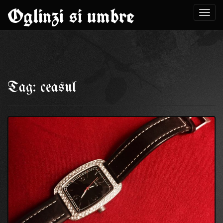
Oglinzi si umbre
Toggl
navig
Skip
to
Tag: ceasul
content