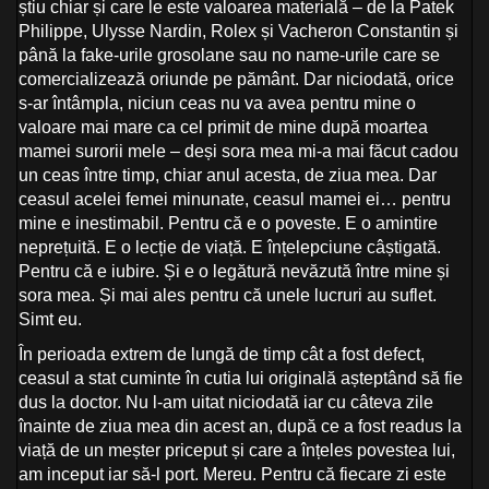
știu chiar și care le este valoarea materială – de la Patek
Philippe, Ulysse Nardin, Rolex și Vacheron Constantin și
până la fake-urile grosolane sau no name-urile care se
comercializează oriunde pe pământ. Dar niciodată, orice
s-ar întâmpla, niciun ceas nu va avea pentru mine o
valoare mai mare ca cel primit de mine după moartea
mamei surorii mele – deși sora mea mi-a mai făcut cadou
un ceas între timp, chiar anul acesta, de ziua mea. Dar
ceasul acelei femei minunate, ceasul mamei ei… pentru
mine e inestimabil. Pentru că e o poveste. E o amintire
neprețuită. E o lecție de viață. E înțelepciune câștigată.
Pentru că e iubire. Și e o legătură nevăzută între mine și
sora mea. Și mai ales pentru că unele lucruri au suflet.
Simt eu.
În perioada extrem de lungă de timp cât a fost defect,
ceasul a stat cuminte în cutia lui originală așteptând să fie
dus la doctor. Nu l-am uitat niciodată iar cu câteva zile
înainte de ziua mea din acest an, după ce a fost readus la
viață de un meșter priceput și care a înțeles povestea lui,
am inceput iar să-l port. Mereu. Pentru că fiecare zi este