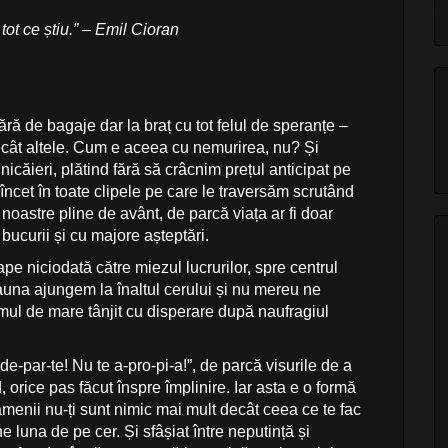
tot ce știu.” – Emil Cioran
ără de bagaje dar la braț cu tot felul de speranțe –
ecât altele. Cum e aceea cu nemurirea, nu? Și
icăieri, plătind fără să crâcnim prețul anticipat pe
 încet în toate clipele pe care le traversăm scrutând
or noastre pline de avânt, de parcă viața ar fi doar
bucurii și cu majore așteptări.
e niciodată către miezul lucrurilor, spre centrul
eauna ajungem la înaltul cerului și nu mereu ne
rmul de mare tânjit cu disperare după naufragiul
de-par-te! Nu te a-pro-pi-a!”, de parcă visurile de a
, orice pas făcut înspre împlinire. Iar asta e o formă
menii nu-ți sunt nimic mai mult decât ceea ce te fac
ne luna de pe cer. Și sfâșiat între neputință și