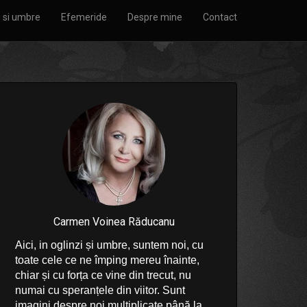
i si umbre
Efemeride
Despre mine
Contact
Carmen Voinea Răducanu
Aici, in oglinzi și umbre, suntem noi, cu
toate cele ce ne împing mereu înainte,
chiar și cu forța ce vine din trecut, nu
numai cu speranțele din viitor. Sunt
imagini despre noi multiplicate până la