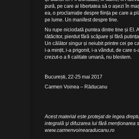
pură, pe care ai libertatea să o așezi în mași
ea, o proclamație despre ființa pe care a 
pe lume. Un manifest despre tine.
Nu rupe niciodată puntea dintre tine și El. A
rătăcitor, pierdut fără scăpare și fără putin
Un călător singur și neiubit printre cei pe car
i-a mințit, i-a prigonit, i-a vândut, de care s
crezut-o a fi calitate umană, nu blestem.
București, 22-25 mai 2017
Carmen Voinea – Răducanu
Acest material este protejat de legea dreptu
integrală şi difuzarea lui fără menționarea s
www.carmenvoinearaducanu.ro