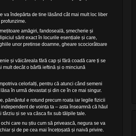
e va îndepărta de tine lăsând cât mai mult loc liber
i profunzime.
 amețitoare amăgiri, fandoseală, șmecherie și
lipiciul sărit exact în locurile esențiale și care,
nghiile unor pretinse doamne, gheare scociorâtoare
nie și văicăreala fără cap și fără coadă care ți se
i mult decât o bârfă ieftină și o minciună
 împotriva celorlalți, pentru că atunci când semeni
 lăsa în urmă devastat și din ce în ce mai singur.
e, pământul e rotund precum roata iar legile fizicii
ile independent de voința ta – asta înseamnă că hăul
rziu și se va căsca fix sub tălpile tale.
e ochi care nu știu cum să privească, negura se va
 chiar și de pe cea mai încețoșată și naivă privire.