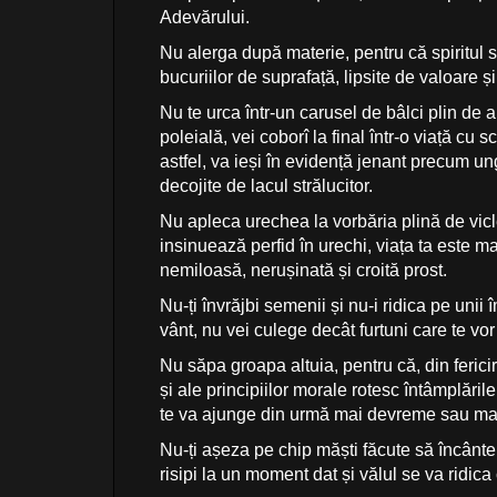
Adevărului.
Nu alerga după materie, pentru că spiritul s
bucuriilor de suprafață, lipsite de valoare ș
Nu te urca într-un carusel de bâlci plin de
poleială, vei coborî la final într-o viață cu sc
astfel, va ieși în evidență jenant precum u
decojite de lacul strălucitor.
Nu apleca urechea la vorbăria plină de vicle
insinuează perfid în urechi, viața ta este ma
nemiloasă, nerușinată și croită prost.
Nu-ți învrăjbi semenii și nu-i ridica pe unii
vânt, nu vei culege decât furtuni care te vor
Nu săpa groapa altuia, pentru că, din fericir
și ale principiilor morale rotesc întâmplăr
te va ajunge din urmă mai devreme sau mai tâ
Nu-ți așeza pe chip măști făcute să încânt
risipi la un moment dat și vălul se va ridica