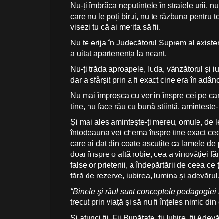
Nu-ți îmbrăca neputințele în straiele urii, n
care nu le poți birui, nu te răzbuna pentru 
visezi tu că ai merita să fii.
Nu te erija în Judecătorul Suprem al existen
a uitat apartenența la neant.
Nu-ți trăda aproapele, Iuda, vânzătorul și iu
dar a sfârșit prin a fi exact cine era în adâ
Nu mai împroșca cu venin înspre cei pe care-
tine, nu face rău cu bună știință, amintește-ț
Și mai ales amintește-ți mereu, omule, de l
întodeauna vei chema înspre tine exact ceea c
care ai dat din coate ascuțite ca lamele de p
doar înspre o altă robie, cea a vinovăției făr
falselor prietenii, a îndepărtării de ceea ce
fără de rezerve, iubirea, lumina și adevărul
“Binele şi răul sunt conceptele pedagogiei
trecut prin viață și să nu fi înțeles nimic 
Și atunci fii. Fii Bunătate, fii Iubire, fii Ad