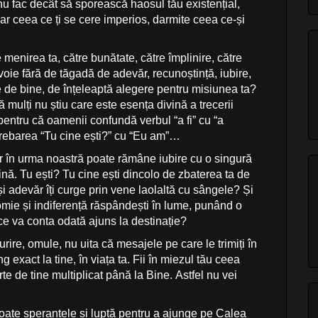
nu fac decât să sporească haosul tău existențial,
ar ceea ce ți se cere imperios, darmite ceea ce-și
 menirea ta, către bunătate, către împlinire, către
evoie fără de tăgadă de adevăr, recunoștință, iubire,
te de bine, de înțeleaptă alegere pentru misiunea ta?
 mulți nu știu care este esența divină a trecerii
 pentru că oamenii confundă verbul “a fi” cu “a
trebarea “Tu cine ești?” cu “Eu am”…
 în urma noastră poate rămâne iubire cu o singură
mină. Tu ești? Tu cine ești dincolo de zbaterea ta de
i adevăr îți curge prin vene laolaltă cu sângele? Și
comie și indiferență răspândești în lume, punând o
a ce va conta odată ajuns la destinație?
ire, omule, nu uita că mesajele pe care le trimiți în
xact la tine, în viața ta. Fii în miezul tău ceea
rte de tine multiplicat până la Bine. Astfel nu vei
toate speranțele și luptă pentru a ajunge pe Calea