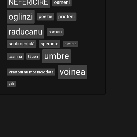
NEFERICIRE
oameni
oglinzi
poezie
prieteni
raducanu
roman
sentimentală
sperante
suveran
umbre
toamnă
tăceri
voinea
Visatorii nu mor niciodata
șah