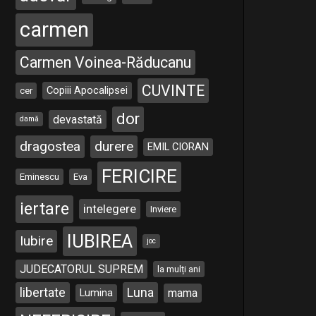
carmen
Carmen Voinea-Răducanu
CUVINTE
Copiii Apocalipsei
cer
dor
devastată
damă
dragostea
durere
EMIL CIORAN
FERICIRE
Eminescu
Eva
iertare
intelegere
Inviere
IUBIREA
Iubire
joc
JUDECATORUL SUPREM
la mulți ani
libertate
Luna
Lumina
mama