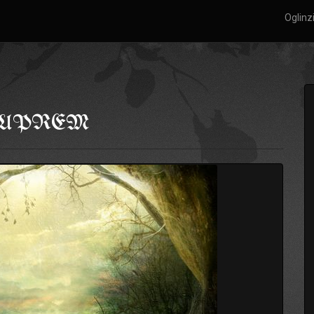
Oglinz
 SUPREM