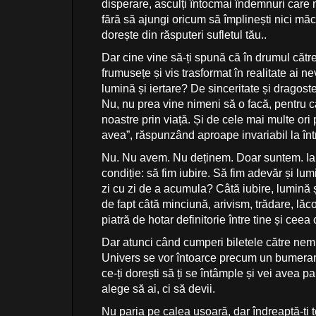
disperare, asculți întocmai îndemnuri care 
fără să ajungi oricum să împlinești nici măc
dorește din răsputeri sufletul tău..
Dar cine vine să-ți spună că în drumul către
frumusețe și vis trasformat în realitate ai n
lumină și iertare? De sinceritate și dragos
Nu, nu prea vine nimeni să o facă, pentru că
noastre prin viață. Și de cele mai multe ori
avea”, răspunzând aproape invariabil la în
Nu. Nu avem. Nu deținem. Doar suntem. Iar
condiție: să fim iubire. Să fim adevăr și lu
zi cu zi de a acumula? Câtă iubire, lumină ș
de fapt câtă minciună, arivism, trădare, lă
piatră de hotar definitorie între tine și cee
Dar atunci când cumperi biletele către nemur
Univers se vor întoarce precum un bumerang e
ce-ți dorești să ți se întâmple și vei avea pa
alege să ai, ci să devii.
Nu paria pe calea ușoară, dar îndreaptă-ți 