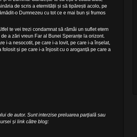
năria de scris a eternității și să tipărești acolo, pe
plămădit-o Dumnezeu cu tot ce e mai bun și frumos
ltfel te vei trezi condamnat să rămâi un suflet etern
ța de a zări vreun Far al Bunei Speranțe la orizont.
e i-a nesocotit, pe care i-a lovit, pe care i-a înșelat,
-a folosit și pe care i-a înjosit cu o aroganță pe care a
lui de autor. Sunt interzise preluarea parţială sau
ursei și link către blog: