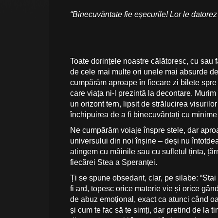
“Binecuvântate fie eșecurile! Lor le datorez 
Toate dorințele noastre călătoresc, cu sau f
de cele mai multe ori unele mai absurde d
cumpărăm aproape în fiecare zi bilete spre n
care viața ni-l prezintă la decontare. Murim
un orizont tern, lipsit de strălucirea visuril
închipuirea de a fi binecuvântați cu minime 
Ne cumpărăm voiaje înspre stele, dar aproap
universului din noi înșine – deși nu întotd
atingem cu mâinile sau cu sufletul ținta, ță
fiecărei Stea a Speranței.
Ți se spune obsedant, clar, pe silabe: “Stai 
fi ard, topesc orice materie vie și orice gând
de abuz emoțional, exact ca atunci când oa
și cum te fac să te simți, dar pretind de la ti