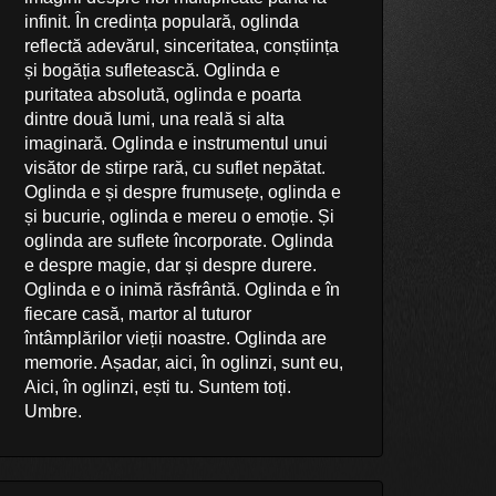
infinit. În credința populară, oglinda
reflectă adevărul, sinceritatea, conștiința
și bogăția sufletească. Oglinda e
puritatea absolută, oglinda e poarta
dintre două lumi, una reală si alta
imaginară. Oglinda e instrumentul unui
visător de stirpe rară, cu suflet nepătat.
Oglinda e și despre frumusețe, oglinda e
și bucurie, oglinda e mereu o emoție. Și
oglinda are suflete încorporate. Oglinda
e despre magie, dar și despre durere.
Oglinda e o inimă răsfrântă. Oglinda e în
fiecare casă, martor al tuturor
întâmplărilor vieții noastre. Oglinda are
memorie. Așadar, aici, în oglinzi, sunt eu,
Aici, în oglinzi, ești tu. Suntem toți.
Umbre.