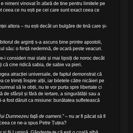
u e nimeni vinovat în afară de tine pentru limitele pe
tot ceea ce nu ești pe cei care sunt exact ceea ce
ței altora – nu ești decât un bulgăre de tină care și-
bitorul de arginți s-a ascuns bine printre apostoli,
ncul său: o ființă nedemnă, de ocară peste veacuri.
i consideri mai slabi și mai lipsiți de noroc decât
i că cine ridică sabia, de sabie va pieri.
egea atracției universale, de faptul demonstrat că
e trimiți înspre alții, iar biletele către nicăieri pe
umnal să le obții, nu te vor purta spre libertate ci
ă de sfârșit și fără de iertare, a singurătății sau a
 ți-a fost dăruit ca misiune: bunătatea sufletească
.
 lui Dumnezeu faţă de oameni.”
– nu ar fi păcat să fi
din ceea ce ne-a spus Petre Țuțea?
evăr și fii Lumină. Gândește-te că ești o coală albă,