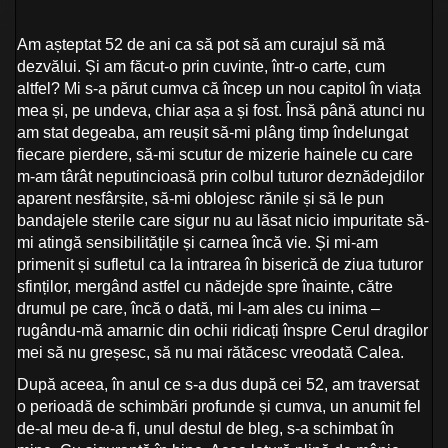
Am așteptat 52 de ani ca să pot să am curajul să mă
dezvălui. Și am făcut-o prin cuvinte, într-o carte, cum
altfel? Mi s-a părut cumva că încep un nou capitol în viața
mea și, pe undeva, chiar așa a și fost. Însă până atunci nu
am stat degeaba, am reușit să-mi plâng timp îndelungat
fiecare pierdere, să-mi scutur de mizerie hainele cu care
m-am târât neputincioasă prin colbul tuturor deznădejdilor
aparent nesfârșite, să-mi oblojesc rănile și să le pun
bandajele sterile care sigur nu au lăsat nicio impuritate să-
mi atingă sensibilitățile și carnea încă vie. Și mi-am
primenit și sufletul ca la intrarea în biserică de ziua tuturor
sfinților, mergând astfel cu nădejde spre înainte, către
drumul pe care, încă o dată, mi l-am ales cu inima –
rugându-mă amarnic din ochii ridicați înspre Cerul dragilor
mei să nu greșesc, să nu mai rătăcesc vreodată Calea.
După aceea, în anul ce s-a dus după cei 52, am traversat
o perioadă de schimbări profunde și cumva, un anumit fel
de-al meu de-a fi, unul destul de bleg, s-a schimbat în