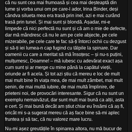
că nu sunt cea mai frumoasă și cea mai deșteaptă din
lume și vorba unui om pe care-l ador, Irina Binder, deși
cândva silueta mea era trasă prin inel, azi e mai curând
trasă prin tunel. Și mai sunt și blondă. Așadar, mi-e
limpede că nici perfectă nu sunt și că am o mie de defecte,
dar mă mândresc că nu le am pe cele abjecte, pe cele
mizerabile, pe cele care te fac să-ți întorci ochii cu dezgust
și să-ți iei lumea-n cap fugind cu tălpile la spinare. Dar
oamenii cu care a meritat să mă însoțesc – și nu-s puțini,
mulțumesc, Doamne! – mă iubesc cu adevărat exact așa
cum sunt și ar merge cu mine până la capătul vieții,
oriunde ar fi acela. Și tot azi știu că mereu e loc de mult
mai mult bine în viața mea, de mai mult zâmbet, mai mult
senin, de mai multă iubire, de mai multă împlinire, de
prieteni noi, de provocări interesante. Sigur că nu sunt un
exemplu nemaivăzut, dar sunt mult mai bună ca alții, asta
e cert. Și mai bună decât am știut chiar eu însămi că aș fi,
oricât mi s-a sugerat mereu că aș face bine să-mi aplec
fruntea și să tac, că nu valorez mare lucru.
Nu-mi așez greutățile în spinarea altora, nu mă bucur de