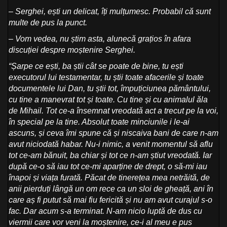
– Serghei, ești un delicat, îți mulțumesc. Probabil că sunt
multe de pus la punct.
– Vom vedea, nu știm asta, alunecă grațios în afara
discuției despre moștenire Serghei.
“Șarpe ce ești, ba știi cât se poate de bine, tu ești
executorul lui testamentar, tu știi toate afacerile și toate
documentele lui Dan, tu știi tot, împuțiciunea pământului,
cu tine a manevrat tot și toate. Cu tine și cu animalul ăla
de Mihail. Tot ce-a însemnat vreodată act a trecut pe la voi,
în special pe la tine. Absolut toate minciunile i le-ai
ascuns, și ceva îmi spune că și niscaiva bani de care n-am
avut niciodată habar. Nu-i nimic, a venit momentul să aflu
tot ce-am bănuit, ba chiar și tot ce n-am știut vreodată. Iar
după ce-o să iau tot ce-mi aparține de drept, o să-mi iau
înapoi și viața furată. Păcat de tinerețea mea netrăită, de
anii pierduți lângă un om rece ca un sloi de gheață, ani în
care aș fi putut să mai fiu fericită și nu am avut curajul s-o
fac. Dar acum s-a terminat. N-am nicio luptă de dus cu
viermii care vor veni la moștenire, ce-i al meu e pus