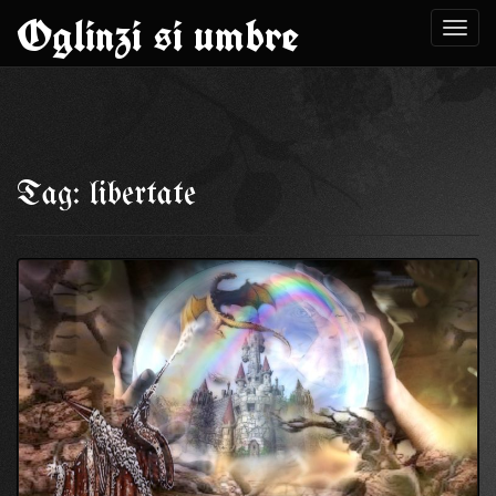
Oglinzi si umbre
Toggl
navig
Skip
to
Tag: libertate
content