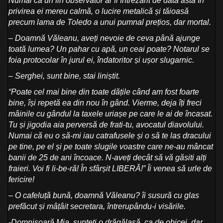
Numai că un fin observator ar fi întrezărit de data asta în
privirea ei mereu calmă, o lucire metalică și tăioasă
precum lama de Toledo a unui pumnal prețios, dar mortal.
– Doamnă Văleanu, aveți nevoie de ceva până ajunge
toată lumea? Un pahar cu apă, un ceai poate? Notarul se
foia protocolar în jurul ei, îndatoritor și ușor slugarnic.
– Serghei,
sunt bine, stai liniștit.
“Poate cel mai bine din toate dățile când am fost foarte
bine, își repetă ea din nou în gând. Vierme, deja îți freci
mâinile cu gândul la taxele uriașe pe care le ai de încasat.
Tu și jigodia aia perversă de frati-tu, avocatul diavolului.
Numai că eu o să-mi iau catrafusele și o să te las dracului
pe tine, pe el și pe toate slugile voastre care ne-au mâncat
banii de 25 de ani încoace. N-aveți decât să vă găsiti alți
fraieri. Voi fi li-be-ră! În sfârșit LIBERĂ!” Îi venea să urle de
fericire!
– O cafeluță bună, doamnă Văleanu? îi susură cu glas
prefăcut și mâțâit secretara, întrerupându-i visările.
-Domnișoară Mia, sunteți o drăgălașă, ca de obicei, dar