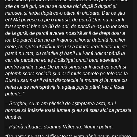
știe ce call girl, de nu se ducea nici după 5 dușuri și
mirosea și iarba după ce-o călca în picioare.
Dar ce știu
ei? Mă privesc ca pe o intrusă, de parcă Dan nu mi-ar fi
fost soț mai bine de 30 de ani, de parcă le-aș lua lor ceva
de la gură, de parcă averea noastră ar fi de drept doar a
lor. De parcă Dan nu ar fi ajuns milionar datorită familiei
mele, cu ajutorul tatălui meu și a tuturor legăturilor lui, de
parcă nu tata, cu relațiile și banii lui l-ar fi ridicat până la
cer, de parcă nu eu aș fi câștigat primii bani adevărați
pentru familia asta. De parcă singur ar fi urcat cu același
aplomb scara socială și n-ar fi muls caprele pe toloacă la
Buzău sau n-ar fi bătut discotecile la munte și la mare cu
haita lui de neinsprăviți la agățat pipițe până l-ar fi lăsat
puterile.”
– Serghei, eu m-am plictisit de așteptarea asta, nu-i
normal să întârzie toată lumea și eu să stau aici ca proasta
după ei.
– Puțină răbdare, doamnă Văleanu. Numai puțină.
“De parcă nu asta ai făcut toată viața până acum, madame