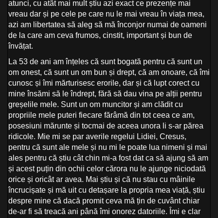
atunci, cu atât mai mult știu azi exact ce prezențe mai
vreau dar și pe cele pe care nu le mai vreau în viața mea,
azi am libertatea să aleg să mă înconjor numai de oameni
de la care am ceva frumos, cinstit, important și bun de
învățat.
La 53 de ani am înțeles că sunt bogată pentru că sunt un
om onest, că sunt un om bun și drept, că am onoare, că îmi
cunosc și îmi mărturisesc erorile, dar și că lupt corect cu
mine însămi să le îndrept, fără să dau vina pe alții pentru
greșelile mele. Sunt un om muncitor și am clădit cu
propriile mele puteri fiecare fărâmă din tot ceea ce am,
posesiuni mărunte și tocmai de aceea unora li s-ar părea
ridicole. Mie mi se par averile regelui Lidiei, Cresus,
pentru că sunt ale mele și nu mi le poate lua nimeni și mai
ales pentru că știu cât chin mi-a fost dat ca să ajung să am
și acest puțin din ochii celor cărora nu le ajunge niciodată
orice și oricât ar avea. Mai știu și că nu stau cu mâinile
încrucișate și mă uit cu detașare la propria mea viață, știu
despre mine că dacă promit ceva mă țin de cuvânt chiar
de-ar fi să treacă ani până îmi onorez datoriile. Îmi e clar