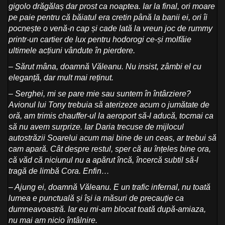
gigolo drăgălaș dar prost ca noaptea. Iar la final, ori moare
pe paie pentru că băiatul era cretin până la banii ei, ori îi
pocnește o venă-n cap și cade lată la vreun joc de rummy
printr-un cartier de lux pentru hodorogi ce-și molfăie
ultimele acțiuni vândute în pierdere.
– Sărut mâna, doamnă Văleanu. Nu insist, zâmbi el cu
eleganță, dar mult mai reținut.
– Serghei, mi se pare mie sau suntem în întârziere?
Avionul lui Tony trebuia să aterizeze acum o jumătate de
oră, am trimis chauffer-ul la aeroport să-l aducă, tocmai ca
să nu avem surprize. Iar Daria trecuse de mijlocul
autostrăzii Soarelui acum mai bine de un ceas, ar trebui să
cam apară. Cât despre restul, sper că au înțeles bine ora,
că văd că niciunul nu a apărut încă, încercă subtil să-l
tragă de limbă Cora. Enfin…
– Ajung ei, doamnă Văleanu. E un trafic infernal, nu toată
lumea e punctuală și își ia măsuri de precauție ca
dumneavoastră. Iar eu mi-am blocat toată după-amiaza,
nu mai am nicio întâlnire.