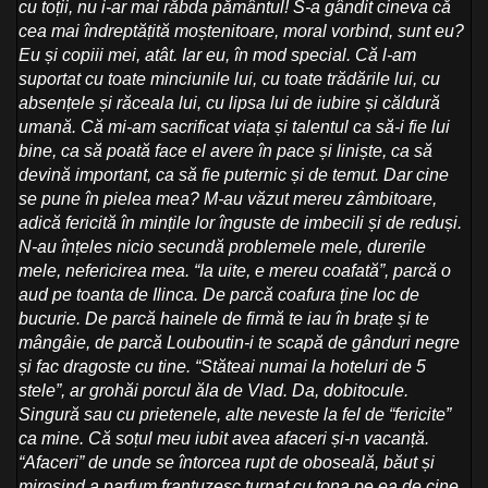
cu toții, nu i-ar mai răbda pământul! S-a gândit cineva că
cea mai îndreptățită moștenitoare, moral vorbind, sunt eu?
Eu și copiii mei, atât. Iar eu, în mod special. Că l-am
suportat cu toate minciunile lui, cu toate trădările lui, cu
absențele și răceala lui, cu lipsa lui de iubire și căldură
umană. Că mi-am sacrificat viața și talentul ca să-i fie lui
bine, ca să poată face el avere în pace și liniște, ca să
devină important, ca să fie puternic și de temut. Dar cine
se pune în pielea mea? M-au văzut mereu zâmbitoare,
adică fericită în mințile lor înguste de imbecili și de reduși.
N-au înțeles nicio secundă problemele mele, durerile
mele, nefericirea mea. “Ia uite, e mereu coafată”, parcă o
aud pe toanta de Ilinca. De parcă coafura ține loc de
bucurie. De parcă hainele de firmă te iau în brațe și te
mângâie, de parcă Louboutin-i te scapă de gânduri negre
și fac dragoste cu tine. “Stăteai numai la hoteluri de 5
stele”, ar grohăi porcul ăla de Vlad. Da, dobitocule.
Singură sau cu prietenele, alte neveste la fel de “fericite”
ca mine. Că soțul meu iubit avea afaceri și-n vacanță.
“Afaceri” de unde se întorcea rupt de oboseală, băut și
mirosind a parfum franțuzesc turnat cu tona pe ea de cine