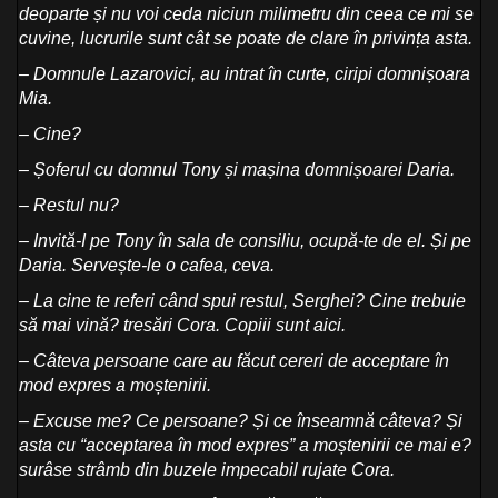
deoparte și nu voi ceda niciun milimetru din ceea ce mi se
cuvine, lucrurile sunt cât se poate de clare în privința asta.
– Domnule Lazarovici, au intrat în curte, ciripi domnișoara
Mia.
– Cine?
– Șoferul cu domnul Tony și mașina domnișoarei Daria.
– Restul nu?
– Invită-I pe Tony în sala de consiliu, ocupă-te de el. Și pe
Daria. Servește-le o cafea, ceva.
– La cine te referi când spui restul, Serghei? Cine trebuie
să mai vină? tresări Cora. Copiii sunt aici.
– Câteva persoane care au făcut cereri de acceptare în
mod expres a moștenirii.
– Excuse me? Ce persoane? Și ce înseamnă câteva? Și
asta cu “acceptarea în mod expres” a moștenirii ce mai e?
surâse strâmb din buzele impecabil rujate Cora.