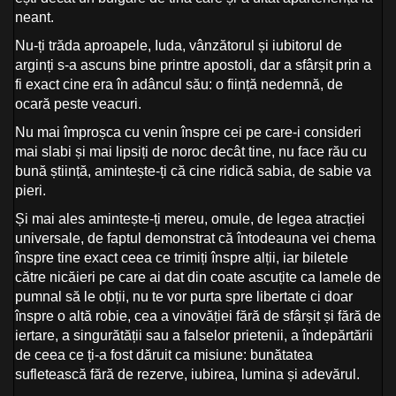
neant.
Nu-ți trăda aproapele, Iuda, vânzătorul și iubitorul de
arginți s-a ascuns bine printre apostoli, dar a sfârșit prin a
fi exact cine era în adâncul său: o ființă nedemnă, de
ocară peste veacuri.
Nu mai împroșca cu venin înspre cei pe care-i consideri
mai slabi și mai lipsiți de noroc decât tine, nu face rău cu
bună știință, amintește-ți că cine ridică sabia, de sabie va
pieri.
Și mai ales amintește-ți mereu, omule, de legea atracției
universale, de faptul demonstrat că întodeauna vei chema
înspre tine exact ceea ce trimiți înspre alții, iar biletele
către nicăieri pe care ai dat din coate ascuțite ca lamele de
pumnal să le obții, nu te vor purta spre libertate ci doar
înspre o altă robie, cea a vinovăției fără de sfârșit și fără de
iertare, a singurătății sau a falselor prietenii, a îndepărtării
de ceea ce ți-a fost dăruit ca misiune: bunătatea
sufletească fără de rezerve, iubirea, lumina și adevărul.