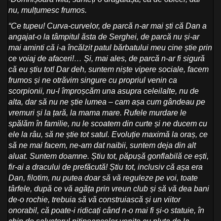
nu, mulțumesc frumos.
“Ce tupeu! Curva-curvelor, de parcă n-ar mai ști că Dan a
angajat-o la tâmpitul ăsta de Serghei, de parcă nu și-ar
mai aminti că i-a încălzit patul bărbatului meu cine știe prin
ce voiaj de afaceri!… Și, mai ales, de parcă n-ar fi sigură
că eu știu tot! Dar deh, suntem niște vipere sociale, facem
frumos și ne otrăvim singure cu propriul venin ca
scorpionii, nu-l împroșcăm una asupra celeilalte, nu de
alta, dar să nu ne știe lumea – cam așa cum gândeau pe
vremuri și la țară, la mama mare. Rufele murdare le
spălăm în familie, nu le scoatem din curte și ne ducem cu
ele la râu, să ne știe tot satul. Evoluție maximă la oraș, ce
să ne mai facem, ne-am dat naibii, suntem deja din alt
aluat. Suntem doamne. Știu tot, păpușă gonflabilă ce ești,
fir-ai a dracului de prefăcută! Știu tot, inclusiv că așa era
Dan, filotim, nu putea doar să vă reguleze pe voi, toate
târfele, după ce vă agăța prin vreun club și să vă dea bani
de-o rochie, trebuia să vă construiască și un viitor
onorabil, că poate-i ridicați când n-o mai fi și-o statuie, în