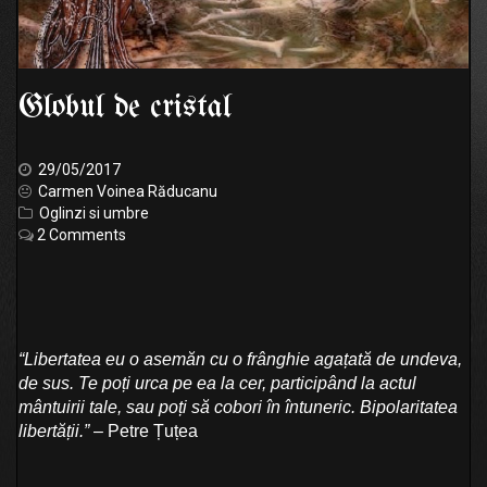
Globul de cristal
29/05/2017
Carmen Voinea Răducanu
Oglinzi si umbre
2 Comments
“Libertatea eu o asemăn cu o frânghie agațată de undeva,
de sus. Te poți urca pe ea la cer, participând la actul
mântuirii tale, sau poți să cobori în întuneric. Bipolaritatea
libertății.”
– Petre Țuțea