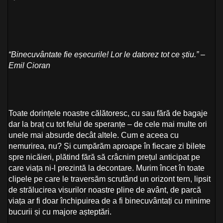
“Binecuvântate fie eșecurile! Lor le datorez tot ce știu.” –
Emil Cioran
Toate dorințele noastre călătoresc, cu sau fără de bagaje
dar la braț cu tot felul de speranțe – de cele mai multe ori
unele mai absurde decât altele. Cum e aceea cu
nemurirea, nu? Și cumpărăm aproape în fiecare zi bilete
spre nicăieri, plătind fără să crâcnim prețul anticipat pe
care viața ni-l prezintă la decontare. Murim încet în toate
clipele pe care le traversăm scrutând un orizont tern, lipsit
de strălucirea visurilor noastre pline de avânt, de parcă
viața ar fi doar închipuirea de a fi binecuvântați cu minime
bucurii și cu majore așteptări.