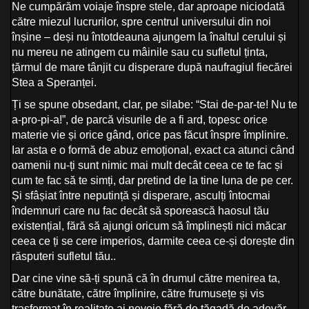
Ne cumpărăm voiaje înspre stele, dar aproape niciodată
către miezul lucrurilor, spre centrul universului din noi
înșine – deși nu întotdeauna ajungem la înaltul cerului și
nu mereu ne atingem cu mâinile sau cu sufletul ținta,
țărmul de mare tânjit cu disperare după naufragiul fiecărei
Stea a Speranței.
Ți se spune obsedant, clar, pe silabe: “Stai de-par-te! Nu te
a-pro-pi-a!”, de parcă visurile de a fi ard, topesc orice
materie vie și orice gând, orice pas făcut înspre împlinire.
Iar asta e o formă de abuz emoțional, exact ca atunci când
oamenii nu-ți sunt nimic mai mult decât ceea ce te fac și
cum te fac să te simți, dar pretind de la tine luna de pe cer.
Și sfâșiat între neputință și disperare, asculți întocmai
îndemnuri care nu fac decât să sporească haosul tău
existențial, fără să ajungi oricum să împlinești nici măcar
ceea ce ți se cere imperios, darmite ceea ce-și dorește din
răsputeri sufletul tău..
Dar cine vine să-ți spună că în drumul către menirea ta,
către bunătate, către împlinire, către frumusețe și vis
trasformat în realitate ai nevoie fără de tăgadă de adevăr,