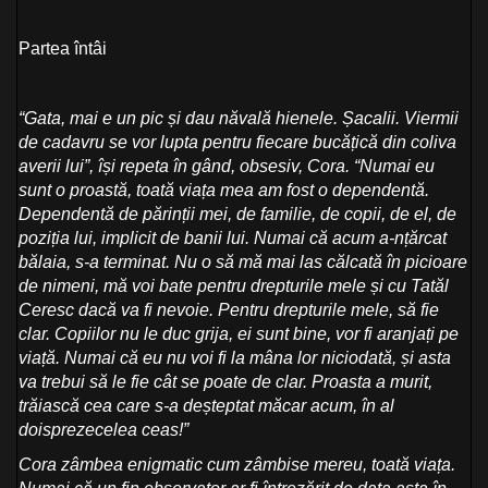
Partea întâi
“Gata, mai e un pic și dau năvală hienele. Șacalii. Viermii
de cadavru se vor lupta pentru fiecare bucățică din coliva
averii lui”, își repeta în gând, obsesiv, Cora. “Numai eu
sunt o proastă, toată viața mea am fost o dependentă.
Dependentă de părinții mei, de familie, de copii, de el, de
poziția lui, implicit de banii lui. Numai că acum a-nțărcat
bălaia, s-a terminat. Nu o să mă mai las călcată în picioare
de nimeni, mă voi bate pentru drepturile mele și cu Tatăl
Ceresc dacă va fi nevoie. Pentru drepturile mele, să fie
clar. Copiilor nu le duc grija, ei sunt bine, vor fi aranjați pe
viață. Numai că eu nu voi fi la mâna lor niciodată, și asta
va trebui să le fie cât se poate de clar. Proasta a murit,
trăiască cea care s-a deșteptat măcar acum, în al
doisprezecelea ceas!”
Cora
zâmbea enigmatic cum zâmbise mereu, toată viața.