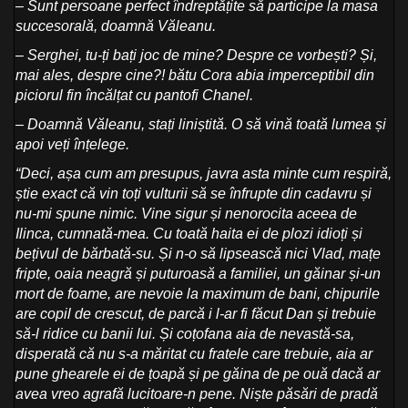
– Sunt persoane perfect îndreptățite să participe la masa
succesorală, doamnă Văleanu.
– Serghei, tu-ți bați joc de mine? Despre ce vorbești? Și,
mai ales, despre cine?! bătu Cora abia imperceptibil din
piciorul fin încălțat cu pantofi Chanel.
– Doamnă Văleanu, stați liniștită. O să vină toată lumea și
apoi veți înțelege.
“Deci, așa cum am presupus, javra asta minte cum respiră,
știe exact că vin toți vulturii să se înfrupte din cadavru și
nu-mi spune nimic. Vine sigur și nenorocita aceea de
Ilinca, cumnată-mea. Cu toată haita ei de plozi idioți și
bețivul de bărbată-su. Și n-o să lipsească nici Vlad, mațe
fripte, oaia neagră și puturoasă a familiei, un găinar și-un
mort de foame, are nevoie la maximum de bani, chipurile
are copil de crescut, de parcă i l-ar fi făcut Dan și trebuie
să-l ridice cu banii lui. Și coțofana aia de nevastă-sa,
disperată că nu s-a măritat cu fratele care trebuie, aia ar
pune ghearele ei de țoapă și pe găina de pe ouă dacă ar
avea vreo agrafă lucitoare-n pene. Niște păsări de pradă