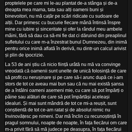
proptelele pe care mi le-au plantat de-a stânga și de-a
dreapta mea mama, tata sau alți oameni buni și
binevoitori, nu mă cațăr pe scări ridicate cu sudoare de
alții. Dar primesc cu bucurie fiecare mână întinsă înspre
mine cu iubire și sinceritate și ofer la rândul meu ambele
mâini, fără să dau ca să-mi fie dat ci dăruind din preaplinul
sufletului cu care m-a înzestrat bunul Dumnezeu, din inimă
pentru orice inimă aflată în derivă, nu dintr-un calcul arivist
și plin de ipocrizie.
La 53 de ani știu că nicio ființă urâtă nu mă va convinge
vreodată că oamenii sunt unelte de unică folosință de care
să profit cu nerușinare și pe care să-i arunc după ce i-am
stors de tot ce aveau mai bun sau că nu mai există șansa
de a întâlni oameni asemeni mie, cu care să pot împărți o
pâine sau alături de care să pot împărtăși aceleași
idealuri. Și mai sunt mândră de tot ce mi-a reușit, sunt
conștientă de tot ce-am ratat și de absolut nimic nu
învinovățesc pe nimeni. Dar mă înclin cu recunoștință în
pragul somnului, noapte de noapte, în fața fiecărui om care
m-a privit fără să mă judece pe deasupra, în fața fiecărui