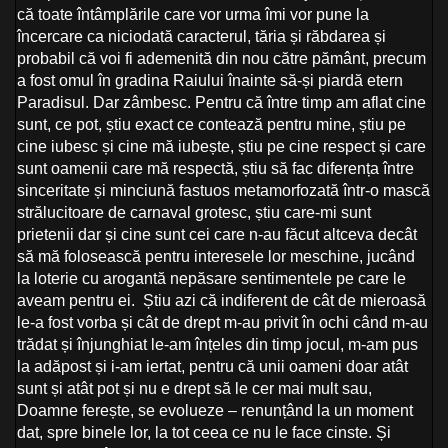
că toate întâmplările care vor urma îmi vor pune la
încercare ca niciodată caracterul, tăria și răbdarea și
probabil că voi fi ademenită din nou către pământ, precum
a fost omul în gradina Raiului înainte să-și piardă etern
Paradisul. Dar zâmbesc. Pentru că între timp am aflat cine
sunt, ce pot, știu exact ce contează pentru mine, știu pe
cine iubesc și cine mă iubește, știu pe cine respect și care
sunt oamenii care mă respectă, știu să fac diferența între
sinceritate și minciună fastuos metamorfozată într-o mască
strălucitoare de carnaval grotesc, știu care-mi sunt
prietenii dar și cine sunt cei care n-au făcut altceva decât
să mă folosească pentru interesele lor meschine, jucând
la loterie cu arogantă nepăsare sentimentele pe care le
aveam pentru ei. Știu azi că indiferent de cât de mieroasă
le-a fost vorba și cât de drept m-au privit în ochi când m-au
trădat și înjunghiat le-am înțeles din timp jocul, m-am pus
la adăpost și i-am iertat, pentru că unii oameni doar atât
sunt și atât pot și nu e drept să le cer mai mult sau,
Doamne ferește, se evolueze – renunțând la un moment
dat, spre binele lor, la tot ceea ce nu le face cinste. Și