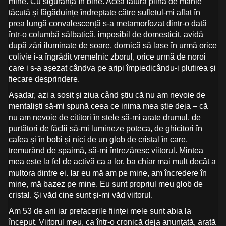
mine. Cu siguranță în bine. Acea latură plină de mânie
tăcută și făgăduințe îndreptate către sufletul-mi aflat în
prea lungă convalescență s-a metamorfozat dintr-o dată
într-o columbă sălbatică, imposibil de domesticit, avidă
după zări iluminate de soare, dornică să lase în urmă orice
colivie i-a îngrădit vremelnic zborul, orice urmă de noroi
care i s-a așezat cândva pe aripi împiedicându-i plutirea și
fiecare desprindere.
Așadar, azi a sosit și ziua când știu că nu am nevoie de
mentaliști să-mi spună ceea ce inima mea știe deja – că
nu am nevoie de cititori în stele să-mi arate drumul, de
purtători de făclii să-mi lumineze poteca, de ghicitori în
cafea și în bobi și nici de un glob de cristal în care,
tremurând de spaimă, să-mi întrezăresc viitorul. Mintea
mea este la fel de activă ca a lor, ba chiar mai mult decât a
multora dintre ei. Iar eu mă am pe mine, am încredere în
mine, mă bazez pe mine. Eu sunt propriul meu glob de
cristal. Și văd cine sunt și-mi văd viitorul.
Am 53 de ani iar prefacerile ființei mele sunt abia la
început. Viitorul meu, ca într-o cronică deja anunțată, arată