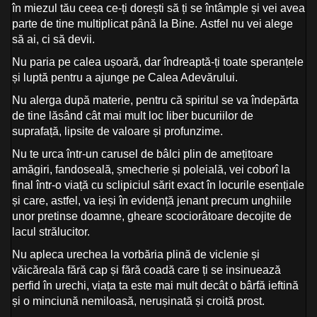
în miezul tău ceea ce-ți dorești să ți se întâmple și vei avea
parte de tine multiplicat până la Bine. Astfel nu vei alege
să ai, ci să devii.
Nu paria pe calea ușoară, dar îndreaptă-ți toate speranțele
și luptă pentru a ajunge pe Calea Adevărului.
Nu alerga după materie, pentru că spiritul se va îndepărta
de tine lăsând cât mai mult loc liber bucuriilor de
suprafață, lipsite de valoare și profunzime.
Nu te urca într-un carusel de bâlci plin de amețitoare
amăgiri, fandoseală, șmecherie și poleială, vei coborî la
final într-o viață cu sclipiciul sărit exact în locurile esențiale
și care, astfel, va ieși în evidență jenant precum unghiile
unor pretinse doamne, gheare scociorâtoare decojite de
lacul strălucitor.
Nu apleca urechea la vorbăria plină de viclenie și
văicăreala fără cap și fără coadă care ți se insinuează
perfid în urechi, viața ta este mai mult decât o bârfă ieftină
și o minciună nemiloasă, nerușinată și croită prost.