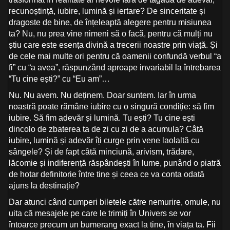
recunoștință, iubire, lumină și iertare? De sinceritate și
dragoste de bine, de înțeleaptă alegere pentru misiunea
ta? Nu, nu prea vine nimeni să o facă, pentru că mulți nu
știu care este esența divină a trecerii noastre prin viață. Și
de cele mai multe ori pentru că oamenii confundă verbul “a
fi” cu “a avea”, răspunzând aproape invariabil la întrebarea
“Tu cine ești?” cu “Eu am”…
Nu. Nu avem. Nu deținem. Doar suntem. Iar în urma
noastră poate rămâne iubire cu o singură condiție: să fim
iubire. Să fim adevăr și lumină. Tu ești? Tu cine ești
dincolo de zbaterea ta de zi cu zi de a acumula? Câtă
iubire, lumină și adevăr îți curge prin vene laolaltă cu
sângele? Și de fapt câtă minciună, arivism, trădare,
lăcomie și indiferență răspândești în lume, punând o piatră
de hotar definitorie între tine și ceea ce va conta odată
ajuns la destinație?
Dar atunci când cumperi biletele către nemurire, omule, nu
uita că mesajele pe care le trimiți în Univers se vor
întoarce precum un bumerang exact la tine, în viața ta. Fii