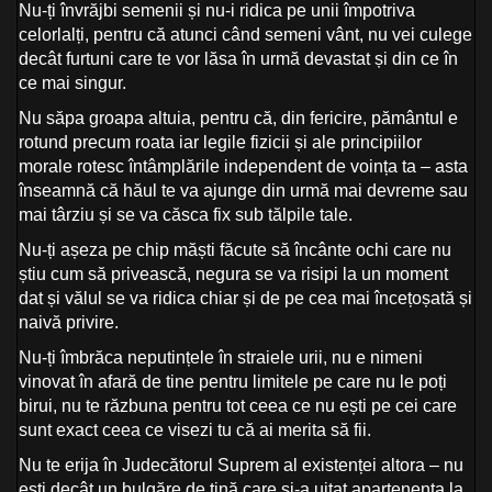
Nu-ți învrăjbi semenii și nu-i ridica pe unii împotriva
celorlalți, pentru că atunci când semeni vânt, nu vei culege
decât furtuni care te vor lăsa în urmă devastat și din ce în
ce mai singur.
Nu săpa groapa altuia, pentru că, din fericire, pământul e
rotund precum roata iar legile fizicii și ale principiilor
morale rotesc întâmplările independent de voința ta – asta
înseamnă că hăul te va ajunge din urmă mai devreme sau
mai târziu și se va căsca fix sub tălpile tale.
Nu-ți așeza pe chip măști făcute să încânte ochi care nu
știu cum să privească, negura se va risipi la un moment
dat și vălul se va ridica chiar și de pe cea mai încețoșată și
naivă privire.
Nu-ți îmbrăca neputințele în straiele urii, nu e nimeni
vinovat în afară de tine pentru limitele pe care nu le poți
birui, nu te răzbuna pentru tot ceea ce nu ești pe cei care
sunt exact ceea ce visezi tu că ai merita să fii.
Nu te erija în Judecătorul Suprem al existenței altora – nu
ești decât un bulgăre de tină care și-a uitat apartenența la