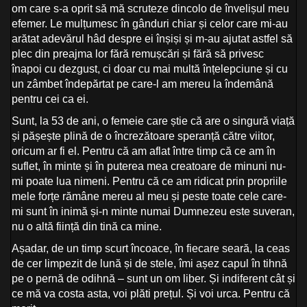
om care s-a oprit să mă scruteze dincolo de învelișul meu
efemer. Le mulțumesc în gânduri chiar și celor care mi-au
arătat adevărul hâd despre ei înșiși și m-au ajutat astfel să
plec din preajma lor fără remușcări și fără să privesc
înapoi cu dezgust, ci doar cu mai multă înțelepciune și cu
un zâmbet îndepărtat pe care-l am mereu la îndemână
pentru cei ca ei.
Sunt, la 53 de ani, o femeie care știe că are o singură viață
și pășește plină de o încrezătoare speranță către viitor,
oricum ar fi el. Pentru că am aflat între timp că ce am în
suflet, în minte și în puterea mea creatoare de minuni nu-
mi poate lua nimeni. Pentru că ce am ridicat prin propriile
mele forțe rămâne mereu al meu și peste toate cele care-
mi sunt în inimă și-n minte numai Dumnezeu este suveran,
nu o altă ființă din tină ca mine.
Așadar, de un timp scurt încoace, în fiecare seară, la ceas
de cer limpezit de lună și de stele, îmi așez capul în tihnă
pe o pernă de odihnă – sunt un om liber. Și indiferent cât și
ce mă va costa asta, voi plăti prețul. Și voi urca. Pentru că