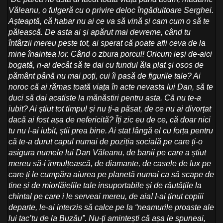
Văleanu, o fulgeră cu o privire deloc îngăduitoare Serghei.
Așteaptă, că habar nu ai ce va să vină și cam cum o să te
pălească. De asta ai și apărut mai devreme, când tu
întârzii mereu peste tot, ai sperat că poate afli ceva de la
mine înaintea lor. Când o zbura porcul! Oricum ieși de-aici
bogată, n-ai decât să te dai cu fundul ăla plat și osos de
pământ până nu mai poți, cui îi pasă de figurile tale? Ai
noroc că ai rămas toată viața în acte nevasta lui Dan, să te
duci să dai acatiste la mănăstiri pentru asta. Că nu te-a
iubit? Ai știut tot timpul și nu ți-a păsat, de ce nu ai divorțat
dacă ai fost așa de nefericită? Îți zic eu de ce, că doar nici
tu nu l-ai iubit, știi prea bine. Ai stat lângă el cu forța pentru
că te-a durut capul numai de poziția socială pe care ți-o
asigura numele lui Dan Văleanu, de banii pe care a știut
mereu să-i înmulțească, de diamante, de casele de lux pe
care ți le cumpăra aiurea pe planetă numai ca să scape de
tine și de miorlăielile tale insuportabile și de răutățile la
chintal pe care i le serveai mereu, de aia! I-ai ținut copiii
departe, le-ai interzis să calce pe la “neamurile proaste ale
lui tac’tu de la Buzău”. Nu-ți amintești că așa le spuneai,