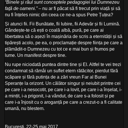
“Binele şi răul sunt conceptele pedagogiei lui Dumnezeu
faţă de oameni.”
– nu ar fi păcat să fi trecut prin viață și să
nu fi înțeles nimic din ceea ce ne-a spus Petre Țuțea?
Și atunci fii. Fii Bunătate, fii Iubire, fii Adevăr și fii Lumină.
Gândește-te că ești o coală albă, pură, pe care ai
libertatea să o așezi în mașinăria de scris a eternității și să
tipărești acolo, pe ea, o proclamație despre ființa pe care a
plămădit-o Dumnezeu cu tot ce e mai bun și frumos pe
lume. Un manifest despre tine.
Nu rupe niciodată puntea dintre tine și El. Altfel te vei trezi
condamnat să rămâi un suflet etern rătăcitor, pierdut fără
scăpare și fără putința de a zări vreun Far al Bunei
Speranțe la orizont. Un călător singur și neiubit printre cei
pe care i-a nesocotit, pe care i-a lovit, pe care i-a înșelat, i-
a mințit, i-a prigonit, i-a vândut, de care s-a folosit și pe
care i-a înjosit cu o aroganță pe care a crezut-o a fi calitate
umană, nu blestem.
București, 22-25 mai 2017