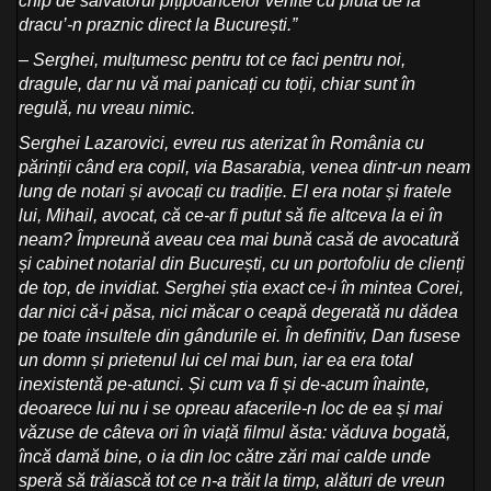
chip de salvatorul pițipoancelor venite cu pluta de la
dracu’-n praznic direct la București.”
– Serghei
, mulțumesc pentru tot ce faci pentru noi,
dragule, dar nu vă mai panicați cu toții, chiar sunt în
regulă, nu vreau nimic.
Serghei Lazarovici
, evreu rus aterizat în România cu
părinții când era copil, via Basarabia, venea dintr-un neam
lung de notari și avocați cu tradiție. El era notar și fratele
lui, Mihail, avocat, că ce-ar fi putut să fie altceva la ei în
neam? Împreună aveau cea mai bună casă de avocatură
și cabinet notarial din București, cu un portofoliu de clienți
de top, de invidiat. Serghei știa exact ce-i în mintea Corei,
dar nici că-i păsa, nici măcar o ceapă degerată nu dădea
pe toate insultele din gândurile ei. În definitiv, Dan fusese
un domn și prietenul lui cel mai bun, iar ea era total
inexistentă pe-atunci. Și cum va fi și de-acum înainte,
deoarece lui nu i se opreau afacerile-n loc de ea și mai
văzuse de câteva ori în viață filmul ăsta: văduva bogată,
încă damă bine, o ia din loc către zări mai calde unde
speră să trăiască tot ce n-a trăit la timp, alături de vreun