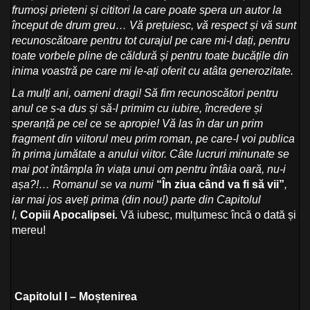
frumoși prieteni și cititori la care poate spera un autor la
început de drum greu…
Vă prețuiesc, vă respect și vă sunt
recunoscătoare pentru tot curajul pe care mi-l dați, pentru
toate vorbele pline de căldură și pentru toate bucățile din
inima voastră pe care mi le-ați oferit cu atâta generozitate.
La mulți ani, oameni dragi! Să fim recunoscători pentru
anul ce s-a dus și să-l primim cu iubire, încredere și
speranță pe cel ce se apropie! Vă las în dar un prim
fragment din viitorul meu prim roman, pe care-l voi publica
în prima jumătate a anului viitor. Câte lucruri minunate se
mai pot întâmpla în viața unui om pentru întâia oară, nu-i
așa?!… Romanul se va numi
“În ziua când va fi să vii”
,
iar mai jos aveți prima (din nou!) parte din Capitolul
I,
Copiii Apocalipsei
.
Vă iubesc, mulțumesc încă o dată și
mereu!
Capitolul I – Moștenirea