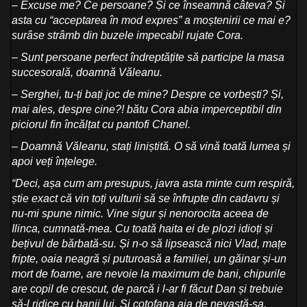
– Excuse me? Ce persoane? Și ce înseamnă câteva? Și
asta cu “acceptarea în mod expres” a moștenirii ce mai e?
surâse strâmb din buzele impecabil rujate Cora.
– Sunt persoane perfect îndreptățite să participe la masa
succesorală, doamnă Văleanu.
– Serghei, tu-ți bați joc de mine? Despre ce vorbești? Și,
mai ales, despre cine?! bătu Cora abia imperceptibil din
piciorul fin încălțat cu pantofi Chanel.
– Doamnă Văleanu, stați liniștită. O să vină toată lumea și
apoi veți înțelege.
“Deci, așa cum am presupus, javra asta minte cum respiră,
știe exact că vin toți vulturii să se înfrupte din cadavru și
nu-mi spune nimic. Vine sigur și nenorocita aceea de
Ilinca, cumnată-mea. Cu toată haita ei de plozi idioți și
bețivul de bărbată-su. Și n-o să lipsească nici Vlad, mațe
fripte, oaia neagră și puturoasă a familiei, un găinar și-un
mort de foame, are nevoie la maximum de bani, chipurile
are copil de crescut, de parcă i l-ar fi făcut Dan și trebuie
să-l ridice cu banii lui. Și coțofana aia de nevastă-sa,