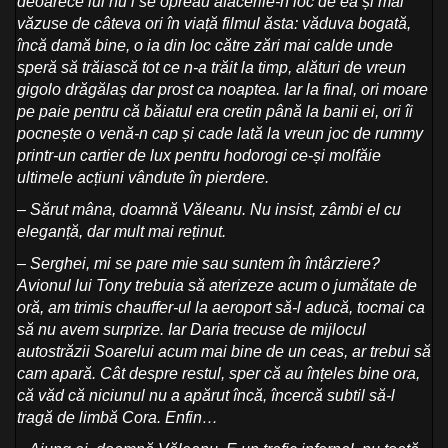
deoarece lui nu i se opreau afacerile-n loc de ea și mai
văzuse de câteva ori în viață filmul ăsta: văduva bogată,
încă damă bine, o ia din loc către zări mai calde unde
speră să trăiască tot ce n-a trăit la timp, alături de vreun
gigolo drăgălaș dar prost ca noaptea. Iar la final, ori moare
pe paie pentru că băiatul era cretin până la banii ei, ori îi
pocnește o venă-n cap și cade lată la vreun joc de rummy
printr-un cartier de lux pentru hodorogi ce-și molfăie
ultimele acțiuni vândute în pierdere.
– Sărut mâna, doamnă Văleanu. Nu insist, zâmbi el cu
eleganță, dar mult mai reținut.
– Serghei, mi se pare mie sau suntem în întârziere?
Avionul lui Tony trebuia să aterizeze acum o jumătate de
oră, am trimis chauffer-ul la aeroport să-l aducă, tocmai ca
să nu avem surprize. Iar Daria trecuse de mijlocul
autostrăzii Soarelui acum mai bine de un ceas, ar trebui să
cam apară. Cât despre restul, sper că au înțeles bine ora,
că văd că niciunul nu a apărut încă, încercă subtil să-l
tragă de limbă Cora. Enfin…