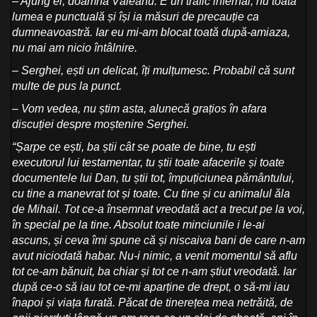
– Ajung ei, doamnă Văleanu. E un trafic infernal, nu toată
lumea e punctuală și își ia măsuri de precauție ca
dumneavoastră. Iar eu mi-am blocat toată după-amiaza,
nu mai am nicio întâlnire.
– Serghei, ești un delicat, îți mulțumesc. Probabil că sunt
multe de pus la punct.
– Vom vedea, nu știm asta, alunecă grațios în afara
discuției despre moștenire Serghei.
“Șarpe ce ești, ba știi cât se poate de bine, tu ești
executorul lui testamentar, tu știi toate afacerile și toate
documentele lui Dan, tu știi tot, împuțiciunea pământului,
cu tine a manevrat tot și toate. Cu tine și cu animalul ăla
de Mihail. Tot ce-a însemnat vreodată act a trecut pe la voi,
în special pe la tine. Absolut toate minciunile i le-ai
ascuns, și ceva îmi spune că și niscaiva bani de care n-am
avut niciodată habar. Nu-i nimic, a venit momentul să aflu
tot ce-am bănuit, ba chiar și tot ce n-am știut vreodată. Iar
după ce-o să iau tot ce-mi aparține de drept, o să-mi iau
înapoi și viața furată. Păcat de tinerețea mea netrăită, de