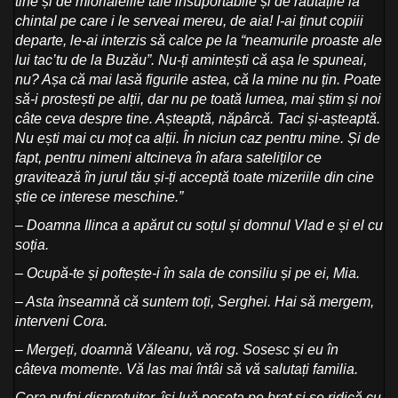
tine și de miorlăielile tale insuportabile și de răutățile la
chintal pe care i le serveai mereu, de aia! I-ai ținut copiii
departe, le-ai interzis să calce pe la “neamurile proaste ale
lui tac’tu de la Buzău”. Nu-ți amintești că așa le spuneai,
nu? Așa că mai lasă figurile astea, că la mine nu țin. Poate
să-i prostești pe alții, dar nu pe toată lumea, mai știm și noi
câte ceva despre tine. Așteaptă, năpârcă. Taci și-așteaptă.
Nu ești mai cu moț ca alții. În niciun caz pentru mine. Și de
fapt, pentru nimeni altcineva în afara sateliților ce
gravitează în jurul tău și-ți acceptă toate mizeriile din cine
știe ce interese meschine.”
– Doamna Ilinca a apărut cu soțul și domnul Vlad e și el cu
soția.
– Ocupă-te și poftește-i în sala de consiliu și pe ei, Mia.
– Asta înseamnă că suntem toți, Serghei. Hai să mergem,
interveni Cora.
– Mergeți, doamnă Văleanu, vă rog. Sosesc și eu în
câteva momente. Vă las mai întâi să vă salutați familia.
Cora pufni disprețuitor, își luă poșeta pe braț și se ridică cu