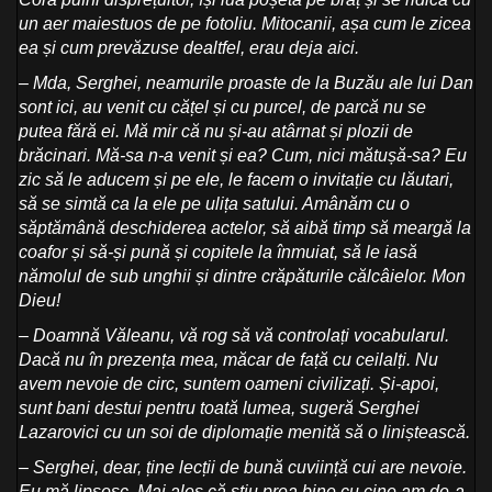
un aer maiestuos de pe fotoliu. Mitocanii, așa cum le zicea
ea și cum prevăzuse dealtfel, erau deja aici.
– Mda, Serghei, neamurile proaste de la Buzău ale lui Dan
sont ici, au venit cu cățel și cu purcel, de parcă nu se
putea fără ei. Mă mir că nu și-au atârnat și plozii de
brăcinari. Mă-sa n-a venit și ea? Cum, nici mătușă-sa? Eu
zic să le aducem și pe ele, le facem o invitație cu lăutari,
să se simtă ca la ele pe ulița satului. Amânăm cu o
săptămână deschiderea actelor, să aibă timp să meargă la
coafor și să-și pună și copitele la înmuiat, să le iasă
nămolul de sub unghii și dintre crăpăturile călcâielor. Mon
Dieu!
– Doamnă Văleanu, vă rog să vă controlați vocabularul.
Dacă nu în prezența mea, măcar de față cu ceilalți. Nu
avem nevoie de circ, suntem oameni civilizați. Și-apoi,
sunt bani destui pentru toată lumea, sugeră Serghei
Lazarovici cu un soi de diplomație menită să o liniștească.
– Serghei, dear, ține lecții de bună cuviință cui are nevoie.
Eu mă lipsesc. Mai ales că știu prea bine cu cine am de-a