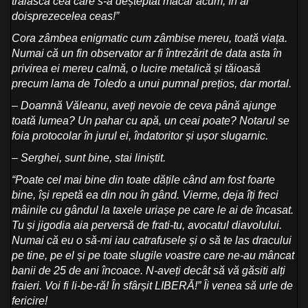
trăiască cea care s-a deșteptat măcar acum, în al
doisprezecelea ceas!”
Cora
zâmbea enigmatic cum zâmbise mereu, toată viața.
Numai că un fin observator ar fi întrezărit de data asta în
privirea ei mereu calmă, o lucire metalică și tăioasă
precum lama de Toledo a unui pumnal prețios, dar mortal.
– Doamnă Văleanu, aveți nevoie de ceva până ajunge
toată lumea? Un pahar cu apă, un ceai poate? Notarul se
foia protocolar în jurul ei, îndatoritor și ușor slugarnic.
– Serghei,
sunt bine, stai liniștit.
“Poate cel mai bine din toate dățile când am fost foarte
bine, își repetă ea din nou în gând. Vierme, deja îți freci
mâinile cu gândul la taxele uriașe pe care le ai de încasat.
Tu și jigodia aia perversă de frati-tu, avocatul diavolului.
Numai că eu o să-mi iau catrafusele și o să te las dracului
pe tine, pe el și pe toate slugile voastre care ne-au mâncat
banii de 25 de ani încoace. N-aveți decât să vă găsiti alți
fraieri. Voi fi li-be-ră! În sfârșit LIBERĂ!” Îi venea să urle de
fericire!