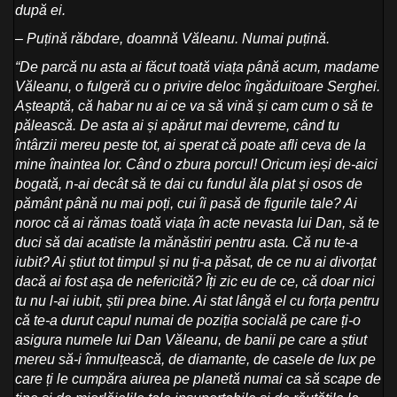
după ei.
– Puțină răbdare, doamnă Văleanu. Numai puțină.
“De parcă nu asta ai făcut toată viața până acum, madame
Văleanu, o fulgeră cu o privire deloc îngăduitoare Serghei.
Așteaptă, că habar nu ai ce va să vină și cam cum o să te
pălească. De asta ai și apărut mai devreme, când tu
întârzii mereu peste tot, ai sperat că poate afli ceva de la
mine înaintea lor. Când o zbura porcul! Oricum ieși de-aici
bogată, n-ai decât să te dai cu fundul ăla plat și osos de
pământ până nu mai poți, cui îi pasă de figurile tale? Ai
noroc că ai rămas toată viața în acte nevasta lui Dan, să te
duci să dai acatiste la mănăstiri pentru asta. Că nu te-a
iubit? Ai știut tot timpul și nu ți-a păsat, de ce nu ai divorțat
dacă ai fost așa de nefericită? Îți zic eu de ce, că doar nici
tu nu l-ai iubit, știi prea bine. Ai stat lângă el cu forța pentru
că te-a durut capul numai de poziția socială pe care ți-o
asigura numele lui Dan Văleanu, de banii pe care a știut
mereu să-i înmulțească, de diamante, de casele de lux pe
care ți le cumpăra aiurea pe planetă numai ca să scape de