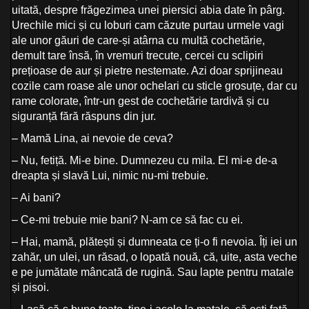
uitată, despre frăgezimea unei piersici abia date în pârg.
Urechile mici și cu loburi cam căzute purtau urmele vagi
ale unor găuri de care-și atârna cu multă cochetărie,
demult tare însă, în vremuri trecute, cercei cu sclipiri
prețioase de aur și pietre nestemate. Azi doar sprijineau
cozile cam roase ale unor ochelari cu sticle grosuțe, dar cu
rame colorate, într-un gest de cochetărie tardivă și cu
siguranță fără răspuns din jur.
– Mamă Lina, ai nevoie de ceva?
– Nu, fetiță. Mi-e bine. Dumnezeu cu mila. El mi-e de-a
dreapta și slavă Lui, nimic nu-mi trebuie.
– Ai bani?
– Ce-mi trebuie mie bani? N-am ce să fac cu ei.
– Hai, mamă, plătești și dumneata ce ți-o fi nevoia. Îți iei un
zahăr, un ulei, un răsad, o lopată nouă, că, uite, asta veche
e pe jumătate mâncată de rugină. Sau lapte pentru matale
și pisoi.