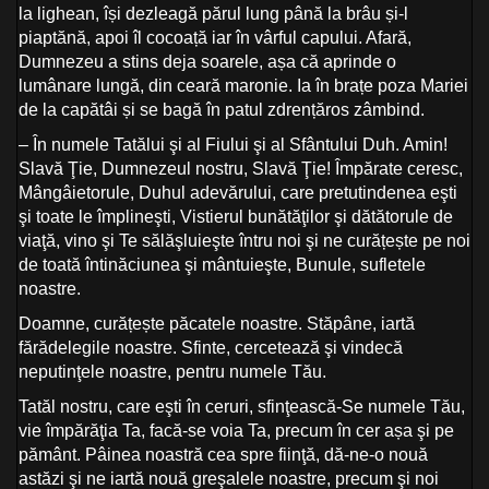
la lighean, își dezleagă părul lung până la brâu și-l
piaptănă, apoi îl cocoață iar în vârful capului. Afară,
Dumnezeu a stins deja soarele, așa că aprinde o
lumânare lungă, din ceară maronie. Ia în brațe poza Mariei
de la capătâi și se bagă în patul zdrențăros zâmbind.
– În numele Tatălui şi al Fiului şi al Sfântului Duh. Amin!
Slavă Ţie, Dumnezeul nostru, Slavă Ţie! Împărate ceresc,
Mângâietorule, Duhul adevărului, care pretutindenea eşti
şi toate le împlineşti, Vistierul bunătăţilor şi dătătorule de
viaţă, vino şi Te sălăşluieşte întru noi şi ne curățește pe noi
de toată întinăciunea şi mântuieşte, Bunule, sufletele
noastre.
Doamne, curățește păcatele noastre. Stăpâne, iartă
fărădelegile noastre. Sfinte, cercetează şi vindecă
neputinţele noastre, pentru numele Tău.
Tatăl nostru, care eşti în ceruri, sfinţească-Se numele Tău,
vie împărăţia Ta, facă-se voia Ta, precum în cer așa şi pe
pământ. Pâinea noastră cea spre fiinţă, dă-ne-o nouă
astăzi şi ne iartă nouă greşalele noastre, precum şi noi