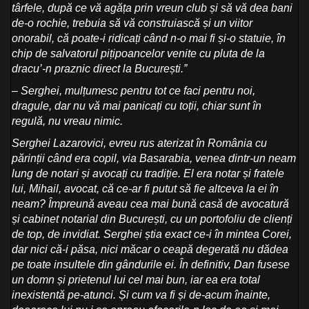
târfele, după ce vă agăța prin vreun club și să vă dea bani
de-o rochie, trebuia să vă construiască și un viitor
onorabil, că poate-i ridicați când n-o mai fi și-o statuie, în
chip de salvatorul pițipoancelor venite cu pluta de la
dracu’-n praznic direct la București.”
– Serghei
, mulțumesc pentru tot ce faci pentru noi,
dragule, dar nu vă mai panicați cu toții, chiar sunt în
regulă, nu vreau nimic.
Serghei Lazarovici
, evreu rus aterizat în România cu
părinții când era copil, via Basarabia, venea dintr-un neam
lung de notari și avocați cu tradiție. El era notar și fratele
lui, Mihail, avocat, că ce-ar fi putut să fie altceva la ei în
neam? Împreună aveau cea mai bună casă de avocatură
și cabinet notarial din București, cu un portofoliu de clienți
de top, de invidiat. Serghei știa exact ce-i în mintea Corei,
dar nici că-i păsa, nici măcar o ceapă degerată nu dădea
pe toate insultele din gândurile ei. În definitiv, Dan fusese
un domn și prietenul lui cel mai bun, iar ea era total
inexistentă pe-atunci. Și cum va fi și de-acum înainte,