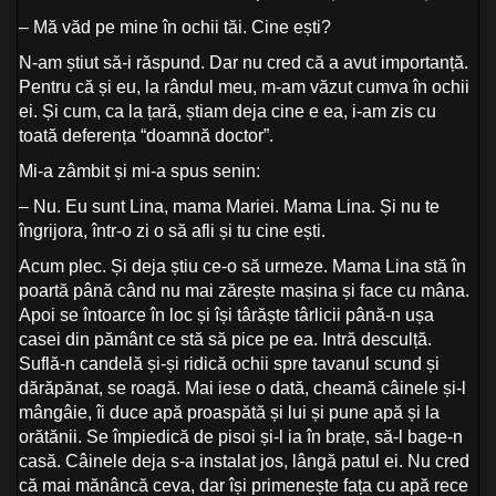
– Mă văd pe mine în ochii tăi. Cine ești?
N-am știut să-i răspund. Dar nu cred că a avut importanță.
Pentru că și eu, la rândul meu, m-am văzut cumva în ochii
ei. Și cum, ca la țară, știam deja cine e ea, i-am zis cu
toată deferența “doamnă doctor”.
Mi-a zâmbit și mi-a spus senin:
– Nu. Eu sunt Lina, mama Mariei. Mama Lina. Și nu te
îngrijora, într-o zi o să afli și tu cine ești.
Acum plec. Și deja știu ce-o să urmeze. Mama Lina stă în
poartă până când nu mai zărește mașina și face cu mâna.
Apoi se întoarce în loc și își târăște târlicii până-n ușa
casei din pământ ce stă să pice pe ea. Intră desculță.
Suflă-n candelă și-și ridică ochii spre tavanul scund și
dărăpănat, se roagă. Mai iese o dată, cheamă câinele și-l
mângâie, îi duce apă proaspătă și lui și pune apă și la
orătănii. Se împiedică de pisoi și-l ia în brațe, să-l bage-n
casă. Câinele deja s-a instalat jos, lângă patul ei. Nu cred
că mai mănâncă ceva, dar își primenește fața cu apă rece