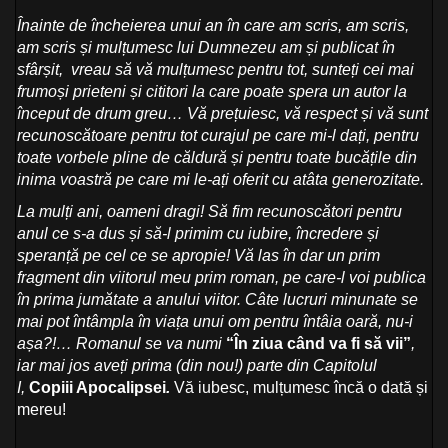
Înainte de încheierea unui an în care am scris, am scris,
am scris și mulțumesc lui Dumnezeu am și publicat în
sfârșit, vreau să vă mulțumesc pentru tot, sunteți cei mai
frumoși prieteni și cititori la care poate spera un autor la
început de drum greu…
Vă prețuiesc, vă respect și vă sunt
recunoscătoare pentru tot curajul pe care mi-l dați, pentru
toate vorbele pline de căldură și pentru toate bucățile din
inima voastră pe care mi le-ați oferit cu atâta generozitate.
La mulți ani, oameni dragi! Să fim recunoscători pentru
anul ce s-a dus și să-l primim cu iubire, încredere și
speranță pe cel ce se apropie! Vă las în dar un prim
fragment din viitorul meu prim roman, pe care-l voi publica
în prima jumătate a anului viitor. Câte lucruri minunate se
mai pot întâmpla în viața unui om pentru întâia oară, nu-i
așa?!… Romanul se va numi
“În ziua când va fi să vii”
,
iar mai jos aveți prima (din nou!) parte din Capitolul
I,
Copiii Apocalipsei
.
Vă iubesc, mulțumesc încă o dată și
mereu!