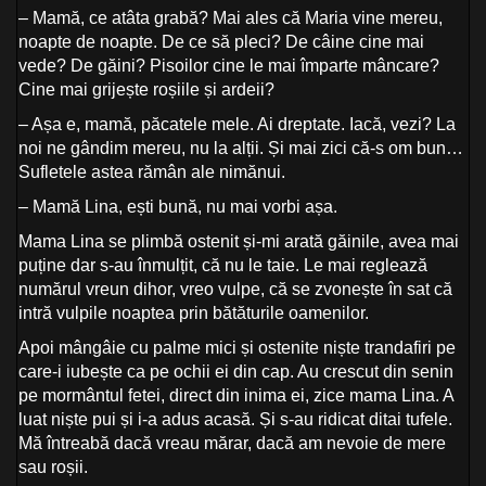
– Mamă, ce atâta grabă? Mai ales că Maria vine mereu,
noapte de noapte. De ce să pleci? De câine cine mai
vede? De găini? Pisoilor cine le mai împarte mâncare?
Cine mai grijește roșiile și ardeii?
– Așa e, mamă, păcatele mele. Ai dreptate. Iacă, vezi? La
noi ne gândim mereu, nu la alții. Și mai zici că-s om bun…
Sufletele astea rămân ale nimănui.
– Mamă Lina, ești bună, nu mai vorbi așa.
Mama Lina se plimbă ostenit și-mi arată găinile, avea mai
puține dar s-au înmulțit, că nu le taie. Le mai reglează
numărul vreun dihor, vreo vulpe, că se zvonește în sat că
intră vulpile noaptea prin bătăturile oamenilor.
Apoi mângâie cu palme mici și ostenite niște trandafiri pe
care-i iubește ca pe ochii ei din cap. Au crescut din senin
pe mormântul fetei, direct din inima ei, zice mama Lina. A
luat niște pui și i-a adus acasă. Și s-au ridicat ditai tufele.
Mă întreabă dacă vreau mărar, dacă am nevoie de mere
sau roșii.