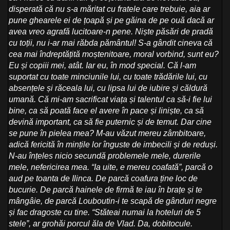
disperată că nu s-a măritat cu fratele care trebuie, aia ar
pune ghearele ei de țoapă și pe găina de pe ouă dacă ar
avea vreo agrafă lucitoare-n pene. Niște păsări de pradă
cu toții, nu i-ar mai răbda pământul! S-a gândit cineva că
cea mai îndreptățită moștenitoare, moral vorbind, sunt eu?
Eu și copiii mei, atât. Iar eu, în mod special. Că l-am
suportat cu toate minciunile lui, cu toate trădările lui, cu
absențele și răceala lui, cu lipsa lui de iubire și căldură
umană. Că mi-am sacrificat viața și talentul ca să-i fie lui
bine, ca să poată face el avere în pace și liniște, ca să
devină important, ca să fie puternic și de temut. Dar cine
se pune în pielea mea? M-au văzut mereu zâmbitoare,
adică fericită în mințile lor înguste de imbecili și de reduși.
N-au înțeles nicio secundă problemele mele, durerile
mele, nefericirea mea. “Ia uite, e mereu coafată”, parcă o
aud pe toanta de Ilinca. De parcă coafura ține loc de
bucurie. De parcă hainele de firmă te iau în brațe și te
mângâie, de parcă Louboutin-i te scapă de gânduri negre
și fac dragoste cu tine. “Stăteai numai la hoteluri de 5
stele”, ar grohăi porcul ăla de Vlad. Da, dobitocule.