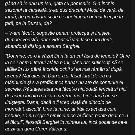
gând să le dau un leu, gata cu pomenile. S-a închis
sezonul la cerșeală, s-au dus dracului Moșii de vară, de
iarnă, de primăvară și de ce anotimpuri or mai fi ei pe la
țară, pe la Buzău, da?
– V-am făcut o sugestie pentru protecția și liniștea
dumneavoastră, dar evident că veți face cum doriți,
abandonă dialogul absurd Serghei.
“Doamne, ce-o fi văzut Dan la dracul ăsta de femeie? Oare
la ce i-or mai trebui atâția bani, când are suficienți să se
lăfăie în lux până închide ochii și tot mai rămân și după
aceea? Mai ales că Dan s-a și lăsat furat de ea cu
mărinimie și s-a prefăcut că habar nu are de conturile ei
secrete. Răutatea asta n-a făcut-o niciodată fericită și nici
de-acum încolo n-o să-i meargă mai bine dacă nu se
liniștește. Dane, dacă o fi vreo viață de dincolo de
mormânt, ascultă bine la mine: ai trăit exact așa cum
trebuie, să nu regreți nimic din ce-ai făcut, poate doar ce n-
ai făcut!”, filosofă Serghei în mintea lui, încă șocat de ce-a
auzit din gura Corei Văleanu.