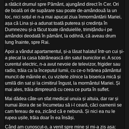
a rătăcit drumul spre Pământ, ajungând direct în Cer. Ori
de boală ori de supărare sau poate de-amândouă la un
loc, nici soțul ei n-a mai apucat ziua înmormântării Mariei,
așa că Lina și-a adunat toată puterea și credința în
Dumnezeu și-a făcut toate rânduielile, trimițându-i pe
amândoi deodată în pământ, la odihnă, că aveau drum
lung înainte, spre Rai.
Apoi a vândut apartamentul, și-a lăsat halatul într-un cui și-
a plecat la casa bătrânească din satul bunicilor ei. A scos
curentul electric, n-a avut nevoie de televizor, frigider sau
radio, trăia ca la începutul lumii, cu ce-o hrănea pământul
muncit de mâinile ei, cu vizitele zilnice la biserica mică și
umilă din sat și la cimitirul îngust, la mormântul Mariei. Și
mai ales, trăia dimpreună cu ceea ce purta în suflet.
Mai dădea câte-un sfat medical unuia și altuia, dar rar și
numai ălora de se încumetau să i-l ceară, căci oamenii se
cam fereau de ea, zicând că e nebună. Și nici ea nu le
rupea ușile, trăia doar în ea însăși.
Când am cunoscut-o, a venit spre mine și mi-a zis așa: