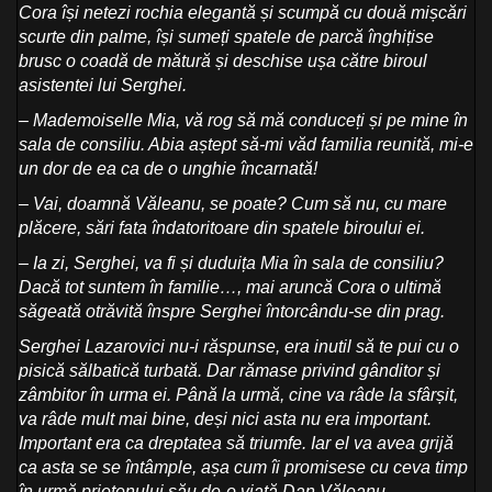
Cora își netezi rochia elegantă și scumpă cu două mișcări
scurte din palme, își sumeți spatele de parcă înghițise
brusc o coadă de mătură și deschise ușa către biroul
asistentei lui Serghei.
– Mademoiselle Mia, vă rog să mă conduceți și pe mine în
sala de consiliu. Abia aștept să-mi văd familia reunită, mi-e
un dor de ea ca de o unghie încarnată!
– Vai, doamnă Văleanu, se poate? Cum să nu, cu mare
plăcere, sări fata îndatoritoare din spatele biroului ei.
– Ia zi, Serghei, va fi și duduița Mia în sala de consiliu?
Dacă tot suntem în familie…, mai aruncă Cora o ultimă
săgeată otrăvită înspre Serghei întorcându-se din prag.
Serghei Lazarovici nu-i răspunse, era inutil să te pui cu o
pisică sălbatică turbată. Dar rămase privind gânditor și
zâmbitor în urma ei. Până la urmă, cine va râde la sfârșit,
va râde mult mai bine, deși nici asta nu era important.
Important era ca dreptatea să triumfe. Iar el va avea grijă
ca asta se se întâmple, așa cum îi promisese cu ceva timp
în urmă prietenului său de-o viață Dan Văleanu.