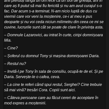
anii pierduți lângă un om rece ca un sloi de gheață, ani în
care aș fi putut să mai fiu fericită și nu am avut curajul s-o
fac. Dar acum s-a terminat. N-am nicio luptă de dus cu
viermii care vor veni la moștenire, ce-i al meu e pus
deoparte și nu voi ceda niciun milimetru din ceea ce mi se
cuvine, lucrurile sunt cât se poate de clare în privința asta.
– Domnule Lazarovici, au intrat în curte, ciripi domnișoara
Mia.
– Cine?
– Șoferul cu domnul Tony și mașina domnișoarei Daria.
– Restul nu?
– Invită-I pe Tony în sala de consiliu, ocupă-te de el. Și pe
Daria. Servește-le o cafea, ceva.
– La cine te referi când spui restul, Serghei? Cine trebuie
să mai vină? tresări Cora. Copiii sunt aici.
– Câteva persoane care au făcut cereri de acceptare în
mod expres a moștenirii.