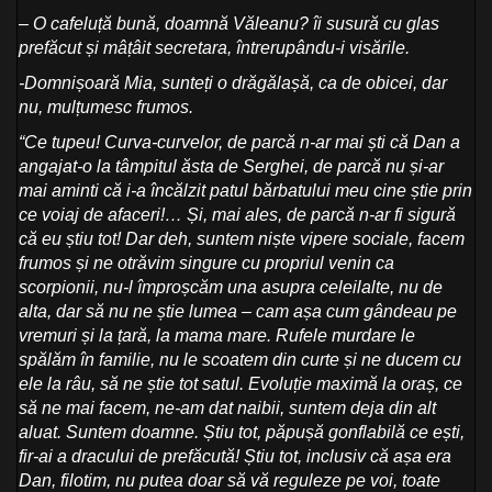
– O cafeluță bună, doamnă Văleanu? îi susură cu glas
prefăcut și mâțâit secretara, întrerupându-i visările.
-Domnișoară Mia, sunteți o drăgălașă, ca de obicei, dar
nu, mulțumesc frumos.
“Ce tupeu! Curva-curvelor, de parcă n-ar mai ști că Dan a
angajat-o la tâmpitul ăsta de Serghei, de parcă nu și-ar
mai aminti că i-a încălzit patul bărbatului meu cine știe prin
ce voiaj de afaceri!… Și, mai ales, de parcă n-ar fi sigură
că eu știu tot! Dar deh, suntem niște vipere sociale, facem
frumos și ne otrăvim singure cu propriul venin ca
scorpionii, nu-l împroșcăm una asupra celeilalte, nu de
alta, dar să nu ne știe lumea – cam așa cum gândeau pe
vremuri și la țară, la mama mare. Rufele murdare le
spălăm în familie, nu le scoatem din curte și ne ducem cu
ele la râu, să ne știe tot satul. Evoluție maximă la oraș, ce
să ne mai facem, ne-am dat naibii, suntem deja din alt
aluat. Suntem doamne. Știu tot, păpușă gonflabilă ce ești,
fir-ai a dracului de prefăcută! Știu tot, inclusiv că așa era
Dan, filotim, nu putea doar să vă reguleze pe voi, toate