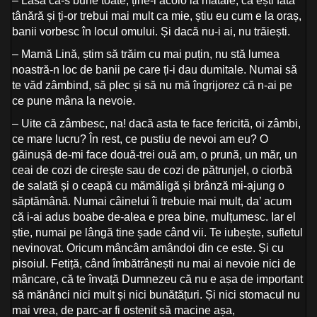
– Lasă că-s bune toate, ține-i acolo la matale, că ești fată
tânără și ți-or trebui mai mult ca mie, știu eu cum e la oraș,
banii vorbesc în locul omului. Și dacă nu-i ai, nu trăiești.
– Mamă Lină, știm să trăim cu mai puțin, nu stă lumea
noastră-n loc de banii pe care ți-i dau dumitale. Numai să
te văd zâmbind, să plec și să nu mă îngrijorez că n-ai pe
ce pune mâna la nevoie.
– Uite că zâmbesc, na! dacă asta te face fericită, oi zâmbi,
ce mare lucru? În rest, ce pustiu de nevoi am eu? O
găinușă de-mi face două-trei ouă am, o prună, un măr, un
ceai de cozi de cirește sau de cozi de pătrunjel, o ciorbă
de salată și o ceapă cu mămăligă și brânză mi-ajung o
săptămână. Numai câinelui îi trebuie mai mult, da’ acum
că i-ai adus boabe de-alea e prea bine, mulțumesc. Iar el
știe, numai pe lângă tine șade când vii. Te iubește, sufletul
nevinovat. Oricum mâncâm amândoi din ce este. Și cu
pisoiul. Fetiță, când îmbătrânești nu mai ai nevoie nici de
mâncare, că te învață Dumnezeu că nu e așa de important
să mănânci nici mult și nici bunătățuri. Și nici stomacul nu
mai vrea, de parc-ar fi ostenit să macine așa,