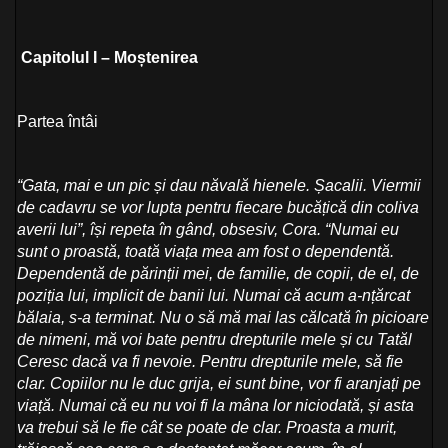
Capitolul I – Moștenirea
Partea întâi
“Gata, mai e un pic și dau năvală hienele. Șacalii. Viermii
de cadavru se vor lupta pentru fiecare bucățică din coliva
averii lui”, își repeta în gând, obsesiv, Cora. “Numai eu
sunt o proastă, toată viața mea am fost o dependentă.
Dependentă de părinții mei, de familie, de copii, de el, de
poziția lui, implicit de banii lui. Numai că acum a-nțărcat
bălaia, s-a terminat. Nu o să mă mai las călcată în picioare
de nimeni, mă voi bate pentru drepturile mele și cu Tatăl
Ceresc dacă va fi nevoie. Pentru drepturile mele, să fie
clar. Copiilor nu le duc grija, ei sunt bine, vor fi aranjați pe
viață. Numai că eu nu voi fi la mâna lor niciodată, și asta
va trebui să le fie cât se poate de clar. Proasta a murit,