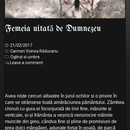
Femeia uitată de Dumnezeu
21/02/2017
Carmen Voinea Răducanu
Oglinzi si umbre
Leave a comment
Avea niște cercuri albastre în jurul ochilor și o privire în
care se strânsese toată amărăciunea pământului. Zâmbea
chinuit cu gura ei înconjurată de linii fine, mărunte și
verticale, și-și frământa a veșnică nenorocire mâinile
muncite din greu, cândva fine și pline de promisiuni de
prea dulci mângâieri, adunate forțat în poală, de parcă