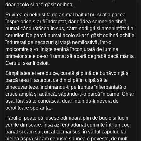
doar acolo și-ar fi găsit odihna.
Privirea ei neliniștită de animal hăituit nu-și afla pacea
înspre orice s-ar fi îndreptat, dar dădea semne de tihnă
numai când rătăcea în sus, către norii gri și amenințători ai
cerurilor. De parcă numai acolo si-ar fi găsit odihnă ochii ei
îndurerați de necazuri și viață nemilostivă, într-o
molcomire și-o liniște senină înconjurată de lumina
primelor stele ce-ar fi urmat să apară degrabă dacă mânia
Cerului s-ar fi ostoit.
Simplitatea ei era dulce, curată și plină de bunăvoință și
parcă te-ai fi așteptat ca din clipă în clipă să te
binecuvânteze, închinându-ți pe fruntea înfierbântată o
cruce amplă și adâncă, săpându-ți-o parcă în carne. Chiar
așa, fără să te cunoască, doar intuindu-ți nevoia de
ocrotitoare speranță.
Părul ei poate că fusese odinioară plin de bucle și luciri
venite din soare, însă azi era adunat cuminte într-un coc
banal și cam șui, urcat tocmai sus, în vârful capului. Iar
pielea aspră și cam cenușie spunea o poveste, de mult