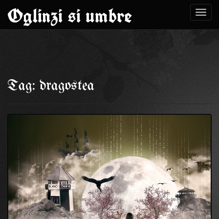
Oglinzi si umbre
Toggl
navig
Skip
to
Tag: dragostea
content