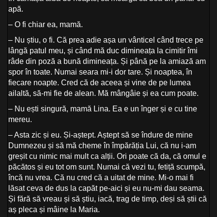
apă.
– O fi chiar ea, mamă.
– Nu știu, o fi. Că prea adie așa un vânticel când trece pe
lângă patul meu, și când mă duc dimineața la cimitir îmi
râde din poză a bună dimineața. Și până pe la amiază am
spor în toate. Numai seara mi-i dor tare. Și noaptea, în
fiecare noapte. Cred că de aceea și vine de pe lumea
ailaltă, să-mi fie de alean. Mă mângâie și ea cum poate.
– Nu ești singură, mamă Lina. Ea e un înger și e cu tine
mereu.
– Asta zic și eu. Și-aștept. Aștept să se îndure de mine
Dumnezeu și să mă cheme în împărăția Lui, că nu i-am
greșit cu nimic mai mult ca alții. Ori poate că da, că omul e
păcătos și eu tot om sunt. Numai că vezi tu, fetiță scumpă,
încă nu vrea. Că nu cred că a uitat de mine. Mi-o mai fi
lăsat ceva de dus la capăt pe-aici și eu nu-mi dau seama.
Și fără să vreau și să știu, iacă, trag de timp, deși să știi că
aș pleca și mâine la Maria.