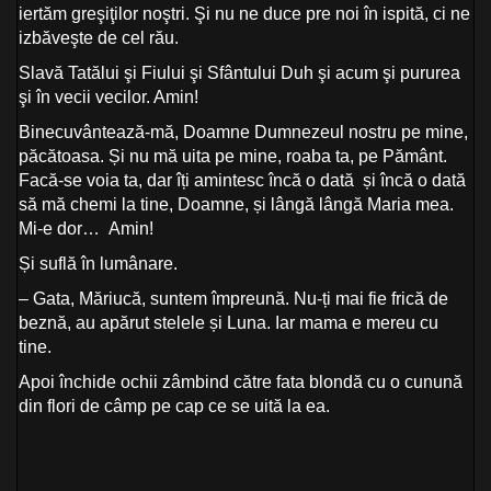
iertăm greşiţilor noştri. Şi nu ne duce pre noi în ispită, ci ne
izbăveşte de cel rău.
Slavă Tatălui şi Fiului şi Sfântului Duh şi acum şi pururea
şi în vecii vecilor. Amin!
Binecuvântează-mă, Doamne Dumnezeul nostru pe mine,
păcătoasa. Și nu mă uita pe mine, roaba ta, pe Pământ.
Facă-se voia ta, dar îți amintesc încă o dată și încă o dată
să mă chemi la tine, Doamne, și lângă lângă Maria mea.
Mi-e dor… Amin!
Și suflă în lumânare.
– Gata, Măriucă, suntem împreună. Nu-ți mai fie frică de
beznă, au apărut stelele și Luna. Iar mama e mereu cu
tine.
Apoi închide ochii zâmbind către fata blondă cu o cunună
din flori de câmp pe cap ce se uită la ea.