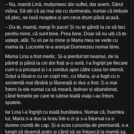
– Nu, mamă Lină, mulțumesc din suflet, dar avem. Sărut
mâna. Să știi că aș mai sta cu dumneata, numai că trebuie
să plec, se lasă noaptea și am ceva drum până acasă.
– Du-te, mamă, mergi în pace! Și nu te gândi la ce să faci
pentru mine, că sunt bine. Prea bine. Doar să nu uiți că te-
aștept, atât. Tu vii pe la mine și Maria mea se vede cu
mama ta. Lucrurile le-a aranjat Dumnezeu numai bine.
Mama Lina a fost medic. Și-a pierdut tot neamul, de la
părinți și până la cei doi frați și-o soră. I-a îngrijit pe fiecare
cum s-a priceput și i-a condus apoi către casa lor eternă.
Soțul a lăsat-o cu un copil mic, cu Maria, și-a fugit cu o
asistentă mai tânără și fâșneață și dus a fost. S-a mai
întors la ele numai ca să moară, bolnav și abandonat,
când femeile pe care le iubise toată viața i-au întors
spatele.
Iar Lina l-a îngrijit cu toată bunătatea. Numai că, înaintea
lui, Maria s-a dus la liceu într-o zi și s-a înturnat cu o
durere cruntă de cap. Și-a scos cununița de premiantă, s-a
lungit să doarmă puțin și când să se întoarcă la mamă-sa,