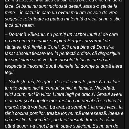
face. Și banii nu sunt niciodată destui, asta s-o știi de la
mine – în cazul în care un evreu mai are nevoie de vreo
sugestie referitoare la partea materială a vieții și nu o știe
încă din neam.
– Doamnă Văleanu, nu porniți un război inutil și de care
nu are nimeni nevoie, suspină Serghei dezarmat de
răutatea fără limită a Corei. Știți prea bine că Dan și-a
lăsat absolut fiecare leu în perfectă ordine, că dispozițiile
lui sunt clare și că voi face absolut totul ca ele să fie
respectate întocmai după ultimele lui dorințe și după litera
legii.
– Scutește-mă, Serghei, de cette morale pure. Nu-mi faci
tu mie ordine nici în conturi și nici în familie. Niciodată.
Nici acum, nici în viitor. Litera legii pe dracu’! Grosul averii
e al meu și al copiilor mei, restul n-au decât să se ducă la
muncă dacă vor bani. La arat, la semănat, la muls vaca, la
rânit cocina porcilor, treaba lor, nu mă interesează. Ideea e
că c’est fini la comédie, au tăiat destulă frunză la câini
până acum, i-a ținut Dan în spate suficient. Eu nu am de