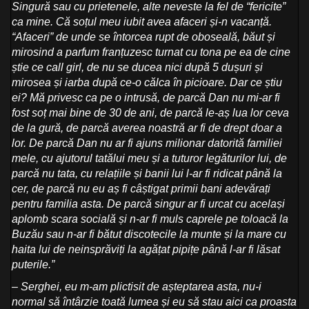
Singură sau cu prietenele, alte neveste la fel de “fericite”
ca mine. Că soțul meu iubit avea afaceri și-n vacanță.
“Afaceri” de unde se întorcea rupt de oboseală, băut și
mirosind a parfum franțuzesc turnat cu tona pe ea de cine
știe ce call girl, de nu se ducea nici după 5 dușuri și
mirosea și iarba după ce-o călca în picioare.
Dar ce știu
ei? Mă privesc ca pe o intrusă, de parcă Dan nu mi-ar fi
fost soț mai bine de 30 de ani, de parcă le-aș lua lor ceva
de la gură, de parcă averea noastră ar fi de drept doar a
lor. De parcă Dan nu ar fi ajuns milionar datorită familiei
mele, cu ajutorul tatălui meu și a tuturor legăturilor lui, de
parcă nu tata, cu relațiile și banii lui l-ar fi ridicat până la
cer, de parcă nu eu aș fi câștigat primii bani adevărați
pentru familia asta. De parcă singur ar fi urcat cu același
aplomb scara socială și n-ar fi muls caprele pe toloacă la
Buzău sau n-ar fi bătut discotecile la munte și la mare cu
haita lui de neinsprăviți la agățat pipițe până l-ar fi lăsat
puterile.”
– Serghei, eu m-am plictisit de așteptarea asta, nu-i
normal să întârzie toată lumea și eu să stau aici ca proasta