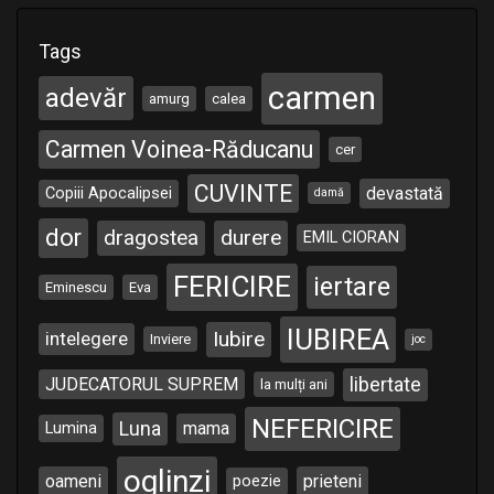
Tags
carmen
adevăr
amurg
calea
Carmen Voinea-Răducanu
cer
CUVINTE
Copiii Apocalipsei
devastată
damă
dor
dragostea
durere
EMIL CIORAN
FERICIRE
iertare
Eminescu
Eva
IUBIREA
Iubire
intelegere
Inviere
joc
libertate
JUDECATORUL SUPREM
la mulți ani
NEFERICIRE
Luna
Lumina
mama
oglinzi
oameni
poezie
prieteni