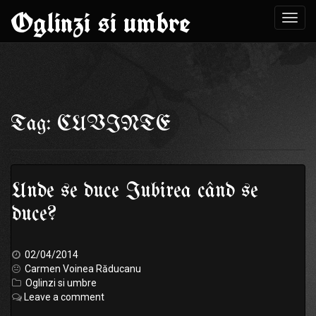
Oglinzi si umbre
Toggl
navig
Skip
to
Tag: CUVINTE
content
Unde se duce Iubirea când se
duce?
02/04/2014
Carmen Voinea Răducanu
Oglinzi si umbre
Leave a comment