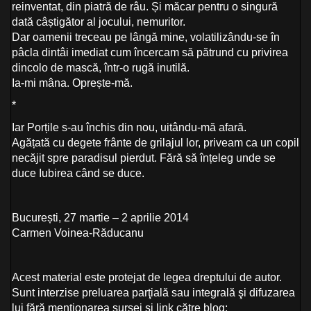
reinventat, din piatră de râu. Și măcar pentru o singură
dată câștigător al jocului, nemuritor.
Dar oamenii treceau pe lângă mine, volatilizându-se în
pâcla dintâi imediat cum încercam să pătrund cu privirea
dincolo de mască, într-o rugă inutilă.
Ia-mi mâna. Oprește-mă.
*
Iar Porțile s-au închis din nou, uitându-mă afară.
Agățată cu degete frânte de grilajul lor, priveam ca un copil
necăjit spre paradisul pierdut. Fără să înțeleg unde se
duce Iubirea când se duce.
București, 27 martie – 2 aprilie 2014
Carmen Voinea-Răducanu
Acest material este protejat de legea dreptului de autor.
Sunt interzise preluarea parţială sau integrală şi difuzarea
lui fără menționarea sursei și link către blog: