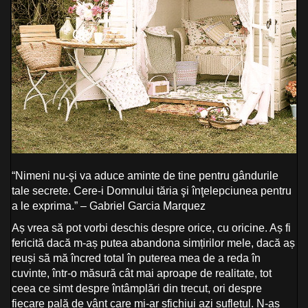
“Nimeni nu-şi va aduce aminte de tine pentru gândurile
tale secrete. Cere-i Domnului tăria şi înţelepciunea pentru
a le exprima.” – Gabriel Garcia Marquez
Aș vrea să pot vorbi deschis despre orice, cu oricine. Aș fi
fericită dacă m-aș putea abandona simțirilor mele, dacă aș
reuși să mă încred total în puterea mea de a reda în
cuvinte, într-o măsură cât mai aproape de realitate, tot
ceea ce simt despre întâmplări din trecut, ori despre
fiecare pală de vânt care mi-ar șfichiui azi sufletul. N-aș