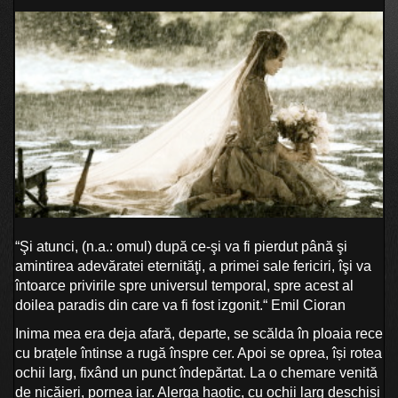
“Şi atunci, (n.a.: omul) după ce-şi va fi pierdut până şi
amintirea adevăratei eternităţi, a primei sale fericiri, îşi va
întoarce privirile spre universul temporal, spre acest al
doilea paradis din care va fi fost izgonit.“ Emil Cioran
Inima mea era deja afară, departe, se scălda în ploaia rece
cu brațele întinse a rugă înspre cer. Apoi se oprea, își rotea
ochii larg, fixând un punct îndepărtat. La o chemare venită
de nicăieri, pornea iar. Alerga haotic, cu ochii larg deschiși