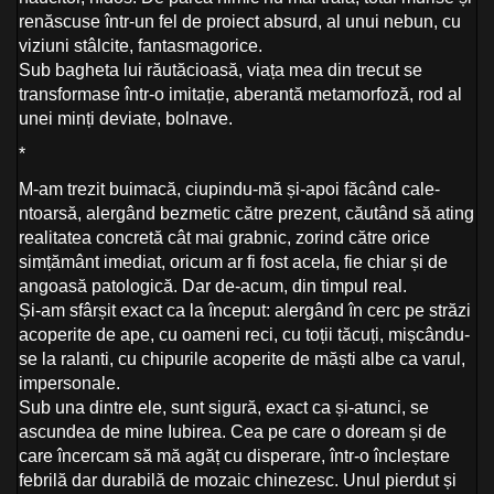
renăscuse într-un fel de proiect absurd, al unui nebun, cu
viziuni stâlcite, fantasmagorice.
Sub bagheta lui răutăcioasă, viața mea din trecut se
transformase într-o imitație, aberantă metamorfoză, rod al
unei minți deviate, bolnave.
*
M-am trezit buimacă, ciupindu-mă și-apoi făcând cale-
ntoarsă, alergând bezmetic către prezent, căutând să ating
realitatea concretă cât mai grabnic, zorind către orice
simțământ imediat, oricum ar fi fost acela, fie chiar și de
angoasă patologică. Dar de-acum, din timpul real.
Și-am sfârșit exact ca la început: alergând în cerc pe străzi
acoperite de ape, cu oameni reci, cu toții tăcuți, mișcându-
se la ralanti, cu chipurile acoperite de măști albe ca varul,
impersonale.
Sub una dintre ele, sunt sigură, exact ca și-atunci, se
ascundea de mine Iubirea. Cea pe care o doream și de
care încercam să mă agăț cu disperare, într-o încleștare
febrilă dar durabilă de mozaic chinezesc. Unul pierdut și