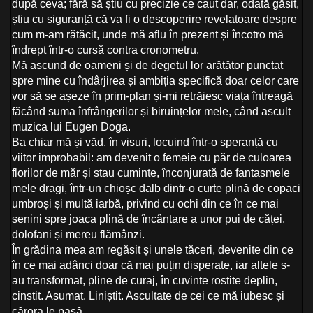
după ceva; fără să știu cu precizie ce caut dar, odată găsit,
știu cu siguranță că va fi o descoperire revelatoare despre
cum m-am rătăcit, unde mă aflu în prezent și încotro mă
îndrept într-o cursă contra cronometru.
Mă ascund de oameni și de degetul lor arătător punctat
spre mine cu îndârjirea și ambiția specifică doar celor care
vor să se așeze în prim-plan și-mi retrăiesc viața întreagă
făcând suma înfrângerilor și biruințelor mele, când ascult
muzica lui Eugen Doga.
Ba chiar mă și văd, în visuri, locuind într-o speranță cu
viitor improbabil: am devenit o femeie cu păr de culoarea
florilor de măr și stau cuminte, înconjurată de fantasmele
mele dragi, într-un chioșc dalb dintr-o curte plină de copaci
umbroși și multă iarbă, privind cu ochi din ce în ce mai
senini spre joaca plină de încântare a unor pui de căței,
dolofani și mereu flămânzi.
În grădina mea am regăsit și unele tăceri, devenite din ce
în ce mai adânci doar că mai puțin disperate, iar altele s-
au transformat, pline de curaj, în cuvinte rostite deplin,
cinstit. Asumat. Liniștit. Ascultate de cei ce mă iubesc și
cărora le pasă.