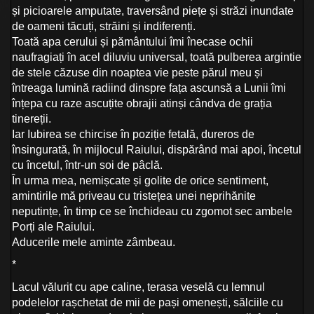
și picioarele amputate, traversând piețe și străzi inundate
de oameni tăcuți, străini și indiferenți.
Toată apa cerului și pământului îmi înecase ochii
naufragiați în acel diluviu universal, toată pulberea argintie
de stele căzuse din noaptea vie peste părul meu și
întreaga lumină radiind dinspre fața ascunsă a Lunii îmi
înțepa cu raze ascuțite obrajii atinși cândva de grația
tinereții.
Iar Iubirea se chircise în poziție fetală, dureros de
însingurată, în mijlocul Raiului, dispărând mai apoi, încetul
cu încetul, într-un soi de pâclă.
În urma mea, nemișcate și golite de orice sentiment,
amintirile mă priveau cu tristețea unei neprihănite
neputințe, în timp ce se închideau cu zgomot sec ambele
Porți ale Raiului.
Aducerile mele aminte zâmbeau.
*
Lacul vălurit cu ape caline, terasa veselă cu lemnul
podelelor rașchetat de mii de pași omenești, sălciile cu