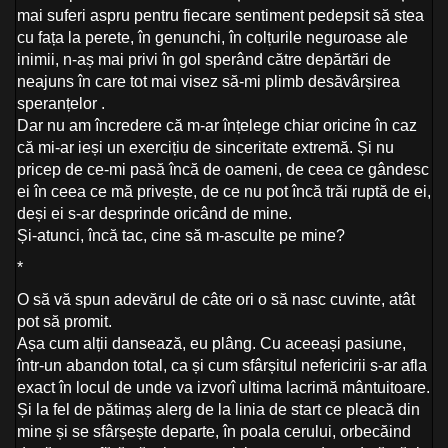
mai suferi aspru pentru fiecare sentiment pedepsit să stea
cu fața la perete, în genunchi, în colțurile neguroase ale
inimii, n-aș mai privi în gol sperând către depărtări de
neajuns în care tot mai visez să-mi plimb desăvârșirea
speranțelor .
Dar nu am încredere că m-ar înțelege chiar oricine în caz
că mi-ar ieși un exercițiu de sinceritate extremă. Și nu
pricep de ce-mi pasă încă de oameni, de ceea ce gândesc
ei în ceea ce mă privește, de ce nu pot încă trăi ruptă de ei,
deși ei s-ar desprinde oricând de mine.
Și-atunci, încă tac, cine să m-asculte pe mine?
*
O să vă spun adevărul de câte ori o să nasc cuvinte, atât
pot să promit.
Așa cum alții dansează, eu plâng. Cu aceeași pasiune,
într-un abandon total, ca și cum sfârșitul nefericirii s-ar afla
exact în locul de unde va izvorî ultima lacrimă mântuitoare.
Și la fel de pătimaș alerg de la linia de start ce pleacă din
mine și se sfârșește departe, în poala cerului, orbecăind