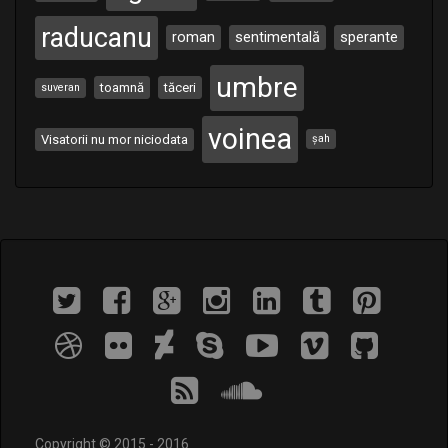
raducanu
roman
sentimentală
sperante
umbre
toamnă
tăceri
suveran
voinea
Visatorii nu mor niciodata
șah
Copyright © 2015 - 2016