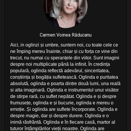
s
n
a
v
Carmen Voinea Răducanu
i
Aici, in oglinzi și umbre, suntem noi, cu toate cele ce
g
ne împing mereu înainte, chiar și cu forța ce vine din
a
trecut, nu numai cu speranțele din viitor. Sunt imagini
despre noi multiplicate până la infinit. În credința
t
populară, oglinda reflectă adevărul, sinceritatea,
i
conștiința și bogăția sufletească. Oglinda e puritatea
absolută, oglinda e poarta dintre două lumi, una reală
o
si alta imaginară. Oglinda e instrumentul unui visător
n
de stirpe rară, cu suflet nepătat. Oglinda e și despre
frumusețe, oglinda e și bucurie, oglinda e mereu o
emoție. Și oglinda are suflete încorporate. Oglinda e
despre magie, dar și despre durere. Oglinda e o
inimă răsfrântă. Oglinda e în fiecare casă, martor al
tuturor întâmplărilor vieții noastre. Oglinda are