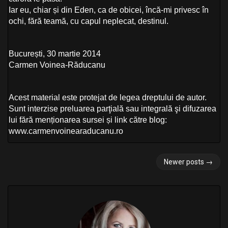
Iar eu, chiar și din Eden, ca de obicei, încă-mi privesc în
ochi, fără teamă, cu capul neplecat, destinul.
București, 30 martie 2014
Carmen Voinea-Răducanu
Acest material este protejat de legea dreptului de autor.
Sunt interzise preluarea parţială sau integrală şi difuzarea
lui fără menționarea sursei și link către blog:
www.carmenvoinearaducanu.ro
P
Newer posts
→
o
s
t