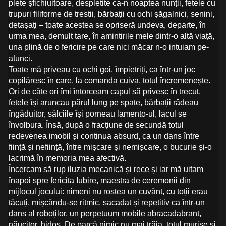
plete șfichiuitoare, despletite ca-n noaptea nunții, fetele cu
trupuri filiforme de trestii, bărbații cu ochi șăgalnici, senini,
detașați – toate acestea se opriseră undeva, departe, în
urma mea, demult tare, în amintirile mele dintr-o altă viață,
una plină de o fericire pe care nici măcar n-o intuiam pe-
atunci.
Toate mă priveau cu ochi goi, împietriți, ca într-un joc
copilăresc în care, la comanda cuiva, totul încremenește.
Ori de câte ori îmi întorceam capul să privesc în trecut,
fetele își aruncau părul lung pe spate, bărbații râdeau
îngăduitor, sălciile își porneau lamento-ul, lacul se
învolbura. Însă, după o fracțiune de secundă totul
redevenea imobil și continua absurd, ca un dans între
ființă și neființă, între mișcare și nemișcare, o bucurie și-o
lacrimă în memoria mea afectivă.
Încercam să rup iluzia mecanică și rece și iar mă uitam
înapoi spre fericita Iubire, maestra de ceremonii din
mijlocul jocului: nimeni nu rostea un cuvânt, cu toții erau
tăcuți, mișcându-se ritmic, sacadat și repetitiv ca într-un
dans al roboților, un perpetuum mobile abracadabrant,
năucitor, hidos. De parcă nimic nu mai trăia, totul murise și