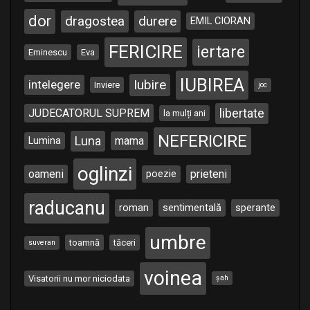
dor
dragostea
durere
EMIL CIORAN
FERICIRE
iertare
Eminescu
Eva
IUBIREA
Iubire
intelegere
Inviere
joc
libertate
JUDECATORUL SUPREM
la mulți ani
NEFERICIRE
Luna
Lumina
mama
oglinzi
oameni
poezie
prieteni
raducanu
roman
sentimentală
sperante
umbre
toamnă
tăceri
suveran
voinea
Visatorii nu mor niciodata
șah