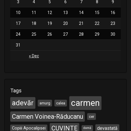
3
4
5
6
7
8
9
10
11
12
13
14
15
16
17
18
19
20
21
22
23
24
25
26
27
28
29
30
31
« Dec
Tags
carmen
adevăr
amurg
calea
Carmen Voinea-Răducanu
cer
CUVINTE
Copiii Apocalipsei
devastată
damă