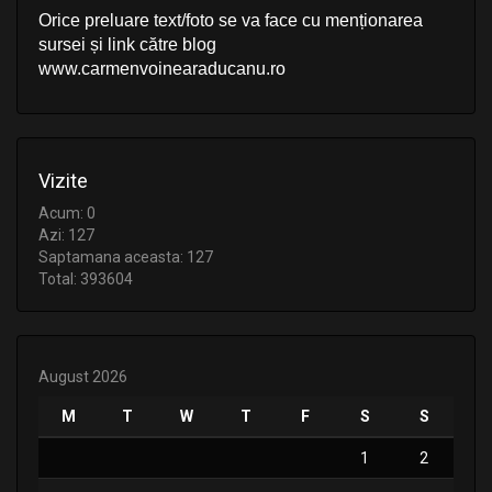
Orice preluare text/foto se va face cu menționarea
sursei și link către blog
www.carmenvoinearaducanu.ro
Vizite
Acum: 0
Azi: 127
Saptamana aceasta: 127
Total: 393604
August 2026
M
T
W
T
F
S
S
1
2