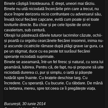
Binele câștigă întotdeauna. E drept, uneori mai târziu.
Binele nu uită niciodată încercările prin care a trecut, nu
duce înspre derizoriu nicio confruntare cu adversarul său,
învață locul fiecărei capcane, evită cum poate și el toate
loviturile directe. Ba chiar și pe cele lipsite de orice
cavalerism, sub centură.
Obrajii lui păstrează dârele tuturor lacrimilor căzute, ochii-
și poartă cu orgoliu cearcănele fiecărei insomnii, inima nu-
și ascunde cicatricile rămase după plăgi grave iar gura, ca
pe un stigmat, duce cu ea peste tot surâsul fiecărei
speranțe niciodată suprimate.
Binele se aseamană, într-un fel firesc și natural, cu sora lui
geamănă, Iubirea. Pentru că, de fapt, nu-și propune să uite
niciodată durerea ci, pur și simplu, o iartă și pășește
hotărât spre înainte. Cu brațele deschise larg. Cu
încredere. Cu speranță. Cu bucurie. Cu răbdare. De mână
cu Iertarea, mereu, spre tot ceea ce îi pregătește viața.
București, 30 iunie 2014