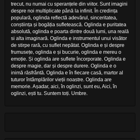
trecut, nu numai cu speranțele din viitor. Sunt imagini
despre noi multiplicate până la infinit. În credința
populară, oglinda reflectă adevărul, sinceritatea,
conștiința și bogăția sufletească. Oglinda e puritatea
absolută, oglinda e poarta dintre două lumi, una reală
si alta imaginară. Oglinda e instrumentul unui visător
de stirpe rară, cu suflet nepătat. Oglinda e și despre
frumusețe, oglinda e și bucurie, oglinda e mereu o
emoție. Și oglinda are suflete încorporate. Oglinda e
despre magie, dar și despre durere. Oglinda e o
inimă răsfrântă. Oglinda e în fiecare casă, martor al
tuturor întâmplărilor vieții noastre. Oglinda are
memorie. Așadar, aici, în oglinzi, sunt eu, Aici, în
oglinzi, ești tu. Suntem toți. Umbre.