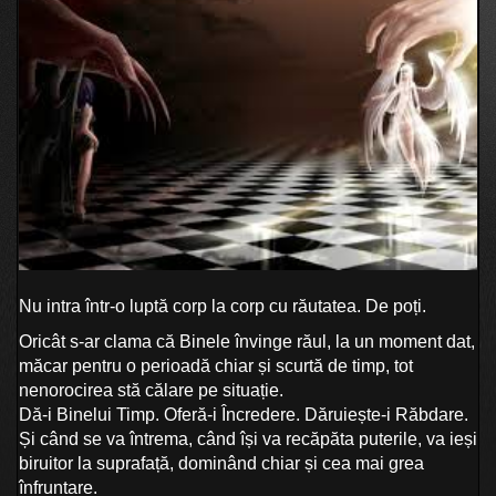
Nu intra într-o luptă corp la corp cu răutatea. De poți.
Oricât s-ar clama că Binele învinge răul, la un moment dat,
măcar pentru o perioadă chiar și scurtă de timp, tot
nenorocirea stă călare pe situație.
Dă-i Binelui Timp. Oferă-i Încredere. Dăruiește-i Răbdare.
Și când se va întrema, când își va recăpăta puterile, va ieși
biruitor la suprafață, dominând chiar și cea mai grea
înfruntare.