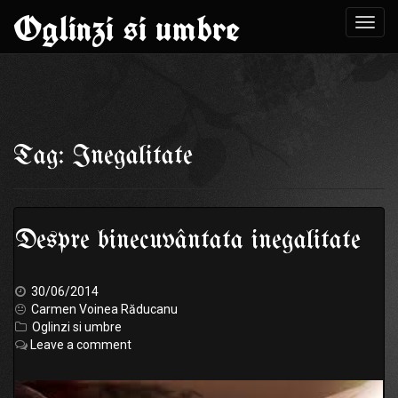
Oglinzi si umbre
Toggl
navig
Skip
to
Tag: Inegalitate
content
Despre binecuvântata inegalitate
30/06/2014
Carmen Voinea Răducanu
Oglinzi si umbre
Leave a comment