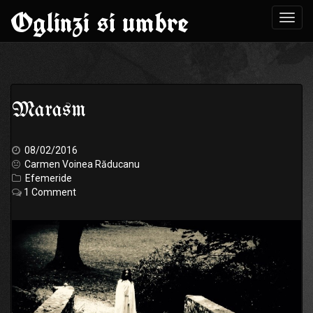
Oglinzi si umbre
Toggl
navig
Skip
to
Marasm
content
08/02/2016
Carmen Voinea Răducanu
Efemeride
1 Comment