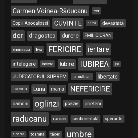
Carmen Voinea-Răducanu
cer
CUVINTE
Copiii Apocalipsei
devastată
damă
dor
dragostea
durere
EMIL CIORAN
FERICIRE
iertare
Eminescu
Eva
IUBIREA
Iubire
intelegere
Inviere
joc
libertate
JUDECATORUL SUPREM
la mulți ani
NEFERICIRE
Luna
Lumina
mama
oglinzi
oameni
poezie
prieteni
raducanu
roman
sentimentală
sperante
umbre
toamnă
tăceri
suveran