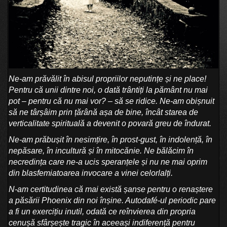
Ne-am prăvălit în abisul propriilor neputințe și ne place!
Pentru că unii dintre noi, o dată trântiți la pământ nu mai
pot – pentru că nu mai vor? – să se ridice. Ne-am obișnuit
să ne târșâim prin țărână așa de bine, încât starea de
verticalitate spirituală a devenit o povară greu de îndurat.
Ne-am prăbușit în nesimțire, în prost-gust, în indolență, în
nepăsare, în incultură și în mitocănie. Ne bălăcim în
necredința care ne-a ucis speranțele și nu ne mai oprim
din blasfemiatoarea invocare a vinei celorlalți.
N-am certitudinea că mai există șanse pentru o renaștere
a păsării Phoenix din noi înșine. Autodafé-ul periodic pare
a fi un exercițiu inutil, odată ce reînvierea din propria
cenușă sfârșește tragic în aceeași indiferență pentru