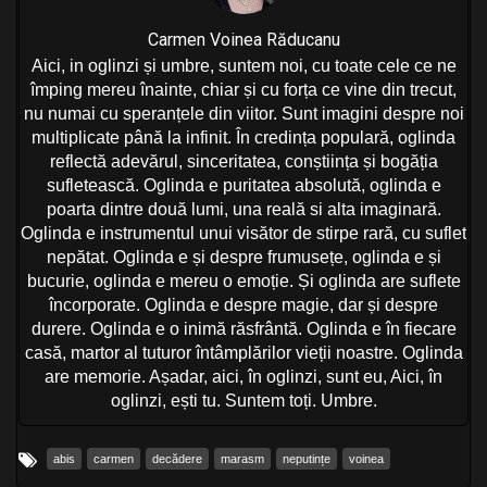
Carmen Voinea Răducanu
Aici, in oglinzi și umbre, suntem noi, cu toate cele ce ne
împing mereu înainte, chiar și cu forța ce vine din trecut,
nu numai cu speranțele din viitor. Sunt imagini despre noi
multiplicate până la infinit. În credința populară, oglinda
reflectă adevărul, sinceritatea, conștiința și bogăția
sufletească. Oglinda e puritatea absolută, oglinda e
poarta dintre două lumi, una reală si alta imaginară.
Oglinda e instrumentul unui visător de stirpe rară, cu suflet
nepătat. Oglinda e și despre frumusețe, oglinda e și
bucurie, oglinda e mereu o emoție. Și oglinda are suflete
încorporate. Oglinda e despre magie, dar și despre
durere. Oglinda e o inimă răsfrântă. Oglinda e în fiecare
casă, martor al tuturor întâmplărilor vieții noastre. Oglinda
are memorie. Așadar, aici, în oglinzi, sunt eu, Aici, în
oglinzi, ești tu. Suntem toți. Umbre.
abis
carmen
decădere
marasm
neputințe
voinea