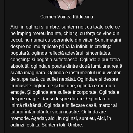
Carmen Voinea Răducanu
Aici, in oglinzi și umbre, suntem noi, cu toate cele ce
ne împing mereu înainte, chiar și cu forța ce vine din
trecut, nu numai cu speranțele din viitor. Sunt imagini
despre noi multiplicate până la infinit. În credința
populară, oglinda reflectă adevărul, sinceritatea,
conștiința și bogăția sufletească. Oglinda e puritatea
absolută, oglinda e poarta dintre două lumi, una reală
si alta imaginară. Oglinda e instrumentul unui visător
de stirpe rară, cu suflet nepătat. Oglinda e și despre
frumusețe, oglinda e și bucurie, oglinda e mereu o
emoție. Și oglinda are suflete încorporate. Oglinda e
despre magie, dar și despre durere. Oglinda e o
inimă răsfrântă. Oglinda e în fiecare casă, martor al
tuturor întâmplărilor vieții noastre. Oglinda are
memorie. Așadar, aici, în oglinzi, sunt eu, Aici, în
oglinzi, ești tu. Suntem toți. Umbre.