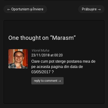
P
←
Oportunism și Înviere
Prăbușire
→
o
s
t
One thought on “
Marasm
”
n
a
Viorel Muha
v
23/11/2018 at 00:20
Oare cum pot sterge postarea mea de
i
pe aceasta pagina din data de
g
03/05/2017 ?
a
reply to comment →
t
i
o