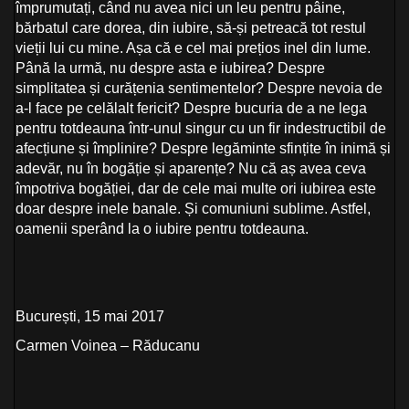
împrumutați, când nu avea nici un leu pentru pâine,
bărbatul care dorea, din iubire, să-și petreacă tot restul
vieții lui cu mine. Așa că e cel mai prețios inel din lume.
Până la urmă, nu despre asta e iubirea? Despre
simplitatea și curățenia sentimentelor? Despre nevoia de
a-l face pe celălalt fericit? Despre bucuria de a ne lega
pentru totdeauna într-unul singur cu un fir indestructibil de
afecțiune și împlinire? Despre legăminte sfințite în inimă și
adevăr, nu în bogăție și aparențe? Nu că aș avea ceva
împotriva bogăției, dar de cele mai multe ori iubirea este
doar despre inele banale. Și comuniuni sublime. Astfel,
oamenii sperând la o iubire pentru totdeauna.
București, 15 mai 2017
Carmen Voinea – Răducanu