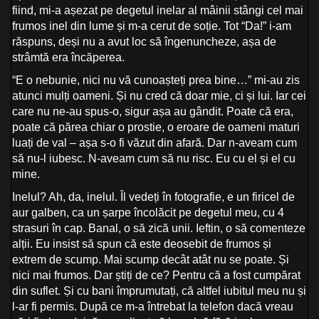
fiind, mi-a așezat pe degetul inelar al mâinii stângi cel mai
frumos inel din lume și m-a cerut de soție. Tot “Da!” i-am
răspuns, deși nu a avut loc să îngenuncheze, așa de
strâmtă era încăperea.
“E o nebunie, nici nu vă cunoașteți prea bine…” mi-au zis
atunci mulți oameni. Și nu cred că doar mie, ci și lui. Iar cei
care nu ne-au spus-o, sigur așa au gândit. Poate că era,
poate că părea chiar o prostie, o eroare de oameni maturi
luați de val – așa s-o fi văzut din afară. Dar n-aveam cum
să nu-l iubesc. N-aveam cum să nu risc. Eu cu el și el cu
mine.
Inelul? Ah, da, inelul. Îl vedeți în fotografie, e un firicel de
aur galben, ca un șarpe încolăcit pe degetul meu, cu 4
strasuri în cap. Banal, o să zică unii. Ieftin, o să comenteze
alții. Eu insist să spun că este deosebit de frumos și
extrem de scump. Mai scump decât atât nu se poate. Și
nici mai frumos. Dar știți de ce? Pentru că a fost cumpărat
din suflet. Și cu bani împrumutați, că altfel iubitul meu nu și
l-ar fi permis. După ce m-a întrebat la telefon dacă vreau