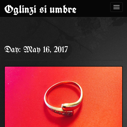
Oglinzi si umbre
Toggl
navig
Skip
to
Day: May 16, 2017
content