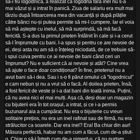
să-i fiu logodnică, a realizat că logodnă fără inel nu s-a
mai văzut și a intrat în panică. Ziua de salariu era mult mai
târziu după întoarcerea mea din vacanță și după plățile
către bănci nu-și putea permite să mi-l cumpere. Iar el voia
să mă aștepte cu inelul, să mă surprindă, să mă facă
fericită. S-a dus la primul prieten întâlnit în cale și i-a cerut
să-l împrumute cu bani. I-a spus și pentru ce are nevoie de
ei, deși asta nu am să o înțeleg niciodată, de ce trebuie să-
i spui cuiva pentru ce ai nevoie de bani când ceri un
împrumut? Nu e suficient că ai nevoie și atât? Cine vrea
să ajute o face doar condiționat? În fine, prietenul nu a
avut bani să-i dea. Sau i s-o fi părut omului că “logodnicul”
e cam nebun și nu a vrut să o facă. Al doilea prieten, însă,
a fost fericit de veste și i-a dat bani din toată inima. Puțini,
că nu avea nici el mai mulți. Așa că, deși doar un magazin
cu bijuterii era în tot orașul, a intrat, și ce i-a permis
buzunarul aia a cumpărat. Nu era o bijuterie cu vreun
solitaire prețios, nu era un inel rafinat sau de firmă, nu era
strălucitor ca soarele. Dar era inel? Era! Ba chiar din aur!
Măsura perfectă, habar nu am cum a făcut, cum de-a știut-
o. Chiar o să-l întreb cum de-a nimerit-o, că nu purtam