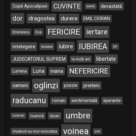
CUVINTE
Copiii Apocalipsei
devastată
damă
dor
dragostea
durere
EMIL CIORAN
FERICIRE
iertare
Eminescu
Eva
IUBIREA
Iubire
intelegere
Inviere
joc
libertate
JUDECATORUL SUPREM
la mulți ani
NEFERICIRE
Luna
Lumina
mama
oglinzi
oameni
poezie
prieteni
raducanu
roman
sentimentală
sperante
umbre
toamnă
tăceri
suveran
voinea
Visatorii nu mor niciodata
șah