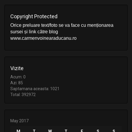
Copyright Protected
Orice preluare text/foto se va face cu menționarea
sursei și link către blog
www.carmenvoinearaducanu.ro
Vizite
Acum: 0
Azi: 85
Saptamana aceasta: 1021
Total: 392972
May 2017
M
T
W
T
F
S
S