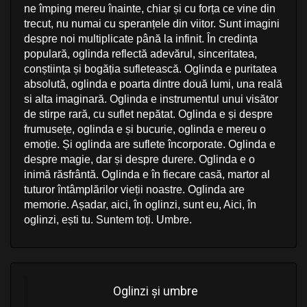
ne împing mereu înainte, chiar și cu forța ce vine din
trecut, nu numai cu speranțele din viitor. Sunt imagini
despre noi multiplicate până la infinit. În credința
populară, oglinda reflectă adevărul, sinceritatea,
conștiința și bogăția sufletească. Oglinda e puritatea
absolută, oglinda e poarta dintre două lumi, una reală
si alta imaginară. Oglinda e instrumentul unui visător
de stirpe rară, cu suflet nepătat. Oglinda e și despre
frumusețe, oglinda e și bucurie, oglinda e mereu o
emoție. Și oglinda are suflete încorporate. Oglinda e
despre magie, dar și despre durere. Oglinda e o
inimă răsfrântă. Oglinda e în fiecare casă, martor al
tuturor întâmplărilor vieții noastre. Oglinda are
memorie. Așadar, aici, în oglinzi, sunt eu, Aici, în
oglinzi, ești tu. Suntem toți. Umbre.
Oglinzi și umbre