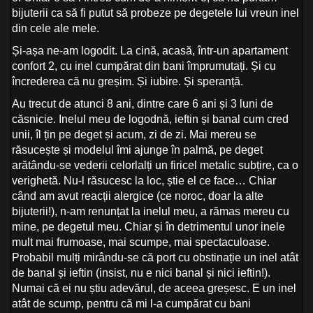
bijuterii ca să fi putut să probeze pe degetele lui vreun inel
din cele ale mele.
Și-așa ne-am logodit. La cină, acasă, într-un apartament
confort 2, cu inel cumpărat din bani împrumutați. Și cu
încrederea că nu greșim. Și iubire. Și speranță.
Au trecut de atunci 8 ani, dintre care 6 ani și 3 luni de
căsnicie. Inelul meu de logodnă, ieftin și banal cum cred
unii, îl țin pe deget și acum, zi de zi. Mai mereu se
răsucește și modelul îmi ajunge în palmă, pe deget
arătându-se vederii celorlalți un firicel metalic subțire, ca o
verighetă. Nu-l răsucesc la loc, știe el ce face… Chiar
când am avut reacții alergice (ce noroc, doar la alte
bijuterii!), n-am renunțat la inelul meu, a rămas mereu cu
mine, pe degetul meu. Chiar și în detrimentul unor inele
mult mai frumoase, mai scumpe, mai spectaculoase.
Probabil mulți mirându-se că port cu obstinație un inel atât
de banal și ieftin (insist, nu e nici banal și nici ieftin!).
Numai că ei nu știu adevărul, de aceea greșesc. E un inel
atât de scump, pentru că mi l-a cumpărat cu bani