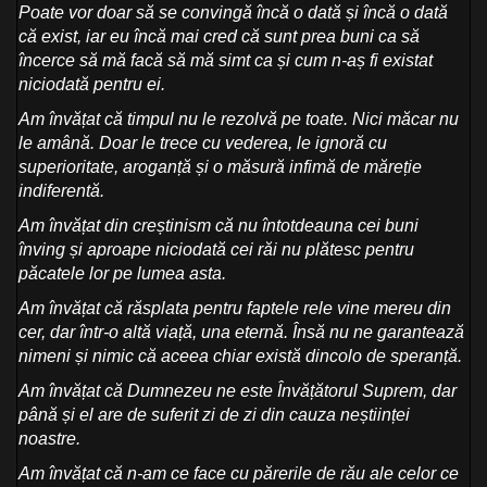
Poate vor doar să se convingă încă o dată și încă o dată
că exist, iar eu încă mai cred că sunt prea buni ca să
încerce să mă facă să mă simt ca și cum n-aș fi existat
niciodată pentru ei.
Am învățat că timpul nu le rezolvă pe toate. Nici măcar nu
le amână. Doar le trece cu vederea, le ignoră cu
superioritate, aroganță și o măsură infimă de măreție
indiferentă.
Am învățat din creștinism că nu întotdeauna cei buni
înving și aproape niciodată cei răi nu plătesc pentru
păcatele lor pe lumea asta.
Am învățat că răsplata pentru faptele rele vine mereu din
cer, dar într-o altă viață, una eternă. Însă nu ne garantează
nimeni și nimic că aceea chiar există dincolo de speranță.
Am învățat că Dumnezeu ne este Învățătorul Suprem, dar
până și el are de suferit zi de zi din cauza neștiinței
noastre.
Am învățat că n-am ce face cu părerile de rău ale celor ce