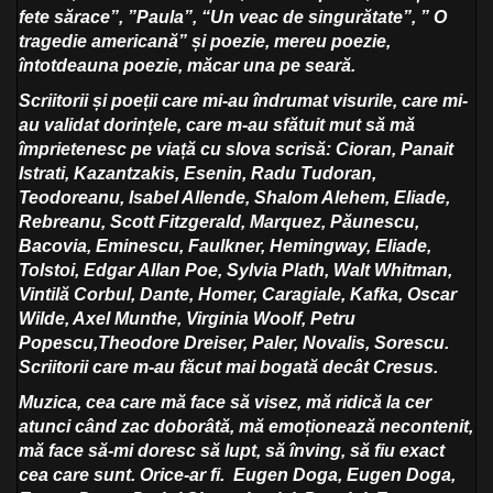
fete sărace”, ”Paula”, “Un veac de singurătate”, ” O
tragedie americană” și poezie, mereu poezie,
întotdeauna poezie, măcar una pe seară.
Scriitorii și poeții care mi-au îndrumat visurile, care mi-
au validat dorințele, care m-au sfătuit mut să mă
împrietenesc pe viață cu slova scrisă: Cioran, Panait
Istrati, Kazantzakis, Esenin, Radu Tudoran,
Teodoreanu, Isabel Allende, Shalom Alehem, Eliade,
Rebreanu, Scott Fitzgerald, Marquez, Păunescu,
Bacovia, Eminescu, Faulkner, Hemingway, Eliade,
Tolstoi, Edgar Allan Poe, Sylvia Plath, Walt Whitman,
Vintilă Corbul, Dante, Homer, Caragiale, Kafka, Oscar
Wilde, Axel Munthe, Virginia Woolf, Petru
Popescu,Theodore Dreiser, Paler, Novalis, Sorescu.
Scriitorii care m-au făcut mai bogată decât Cresus.
Muzica, cea care mă face să visez, mă ridică la cer
atunci când zac doborâtă, mă emoționează necontenit,
mă face să-mi doresc să lupt, să înving, să fiu exact
cea care sunt. Orice-ar fi.
Eugen Doga, Eugen Doga,