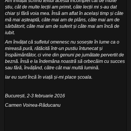
Am învățat scriind textul acesta incomplet cât de multe
știu, cât de multe lecții am primit, câte lecții mi s-au dat
chiar și fără voia mea. Însă am aflat în același timp și câte
mă mai așteaptă, câte mai am de plâns, câte mai am de
sărbătorit, câte mai am de suferit și câte mai am încă de
iubit.
Am învățat că sufletul omenesc nu sosește în lume ca o
mireasă pură, rătăcită într-un pustiu întunecat și
înspăimântător, ci vine din genuni pe jumătate pervertit de
beznă. Însă e la îndemâna noastră să orbecăim cu succes
sau fără, învățând, către cât mai multă lumină.
Iar eu sunt încă în viață și-mi place școala.
București, 2-3 februarie 2016
Carmen Voinea-Răducanu