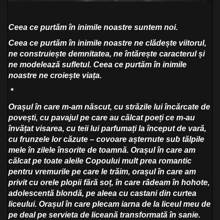
Ceea ce purtăm în inimile noastre suntem noi.
Ceea ce purtăm în inimile noastre ne clădește viitorul,
ne construiește demnitatea, ne întărește caracterul și
ne modelează sufletul. Ceea ce purtăm în inimile
noastre ne croiește viața.
*
Orașul în care m-am născut, cu străzile lui încărcate de
povești, cu pavajul pe care au călcat poeți ce m-au
învățat visarea, cu teii lui parfumați la început de vară,
cu frunzele lor căzute – covoare așternute sub tălpile
mele în zilele însorite de toamnă. Orașul în care am
călcat pe toate aleile Copoului mult prea romantic
pentru vremurile pe care le trăim, orașul în care am
privit cu orele plopii fără soț, în care râdeam în hohote,
adolescentă blondă, pe aleea cu castani din curtea
liceului. Orașul în care plecam iarna de la liceul meu de
pe deal pe servieta de liceană transformată în sanie.