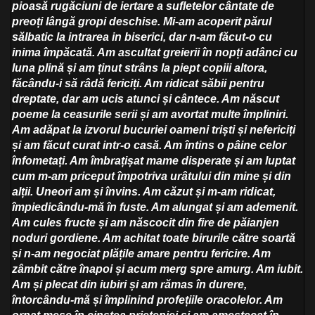
pioasă rugăciuni de iertare a sufletelor cântate de
preoți lângă gropi deschise. Mi-am acoperit părul
sălbatic la intrarea in biserici, dar n-am făcut-o cu
inima împăcată. Am ascultat greierii în nopți adânci cu
luna plină și am ținut strâns la piept copiii altora,
făcându-i să râdă fericiți. Am ridicat săbii pentru
dreptate, dar am ucis atunci și cântece. Am născut
poeme la ceasurile serii și am avortat multe împliniri.
Am adăpat la izvorul bucuriei oameni triști și nefericiți
și am făcut curat intr-o casă. Am întins o pâine celor
înfometați. Am îmbrațișat mame disperate și am luptat
cum m-am priceput împotriva urâtului din mine și din
alții. Uneori am și învins. Am căzut și m-am ridicat,
împiedicându-mă în fuste. Am alungat și am ademenit.
Am cules fructe și am născocit din fire de păianjen
noduri gordiene. Am achitat toate birurile către soartă
și n-am negociat plățile amare pentru fericire. Am
zâmbit către înapoi și acum merg spre amurg. Am iubit.
Am și plecat din iubiri și am rămas în durere,
întorcându-mă și împlinind profețiile oracolelor. Am