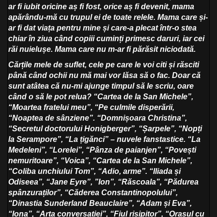
ar fi iubit oricine aș fi fost, orice aș fi devenit, mama
apărându-mă cu trupul ei de toate relele. Mama care și-
ar fi dat viața pentru mine și care-a plecat într-o stea
chiar în ziua când copiii cuminți primesc daruri, iar cei
răi nuielușe. Mama care nu m-ar fi părăsit niciodată.
Cărțile mele de suflet, cele pe care le voi citi și răsciti
până când ochii nu mă mai vor lăsa să o fac. Doar că
sunt atâtea că nu-mi ajunge timpul să le scriu, oare
când o să le pot relua? “Cartea de la San Michele”,
“Moartea fratelui meu”, “Pe culmile disperării,
“Noaptea de sânziene”. “Domnișoara Christina”,
“Secretul doctorului Honigberger”, “Șarpele”, “Nopți
la Serampore”, “La țigănci” – nuvele fanstastice. “La
Medeleni”, “Lorelei”, “Pânza de paianjen”, “Povești
nemuritoare”, “Voica”, “Cartea de la San Michele”,
“Coliba unchiului Tom”, “Adio, arme”. “Iliada și
Odiseea”, “Jane Eyre”, ”Ion”, “Răscoala”, “Pădurea
spânzuraților”, “Căderea Constantinopolului”,
“Dinastia Sunderland Beauclaire”, “Adam și Eva”,
“Iona”, “Arta conversației”, “Fiul risipitor”, “Orașul cu