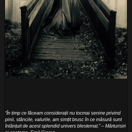
“În timp ce făceam considerații nu tocmai senine privind
pinii, stâncile, valurile, am simțit brusc în ce măsură sunt
înlănțuit de acest splendid univers blestemat.” – Mărturisiri