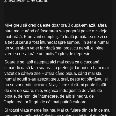
și anateme, Emil Cioran
Mi-e greu să cred că este doar ora 3 după-amiază, afară
pare mai curând că înserarea s-a pogorât peste o zi deja
mohorâtă. E un vânt cumplit și în toată jumătatea de zi ce-
a trecut cerul a fost întunecat spre sumbru. În aer e numai
un vuiet și-un vaier iar dacă stai prost cu nervii, ei bine,
vremea de-afară e un motiv în plus de depresie.
Soarele se lasă așteptat aici mai ceva ca o cucoană
simandicoasă la o soarea cu pretenții. Iar noi nu l-am mai
văzut de câteva zile – afară când plouă, când mai stă,
numai nourii s-au așezat greu, grei, peste tot pământul și
nu se vor urniți nicicum. N-aș fi crezut că-mi poate fi atât
de dor de soare, mie, veșnica îndrăgostită de vânt, de
ploaie, de nori, de întunecare, de alb și negru, de
împletirea lor în gri, de cât mai puțină culoare.
Și totuși viața merge înainte. Mai cu fulare din ce în ce mai
groase, cu mănuși căptușite cu polar, cu tot felul de căciuli,