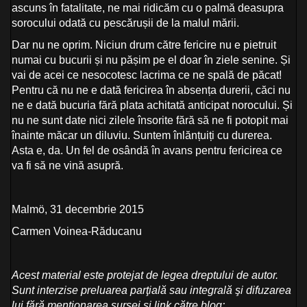
ascuns în fatalitate, ne mai ridicăm cu o palmă deasupra
sorocului odată cu pescărușii de la malul mării.
Dar nu ne oprim. Niciun drum către fericire nu e pietruit
numai cu bucurii și nu pășim pe el doar în ziele senine. Și
vai de acei ce nesocotesc lacrima ce ne spală de păcat!
Pentru că nu ne e dată fericirea în absența durerii, căci nu
ne e dată bucuria fără plata achitată anticipat norocului. Și
nu ne sunt date nici zilele însorite fără să ne fi potopit mai
înainte măcar un diluviu. Suntem înlănțuiți cu durerea.
Asta e, da. Un fel de osândă în avans pentru fericirea ce
va fi să ne vină asupră.
Malmö, 31 decembrie 2015
Carmen Voinea-Răducanu
Acest material este protejat de legea dreptului de autor.
Sunt interzise preluarea parţială sau integrală şi difuzarea
lui fără menționarea sursei și link către blog: