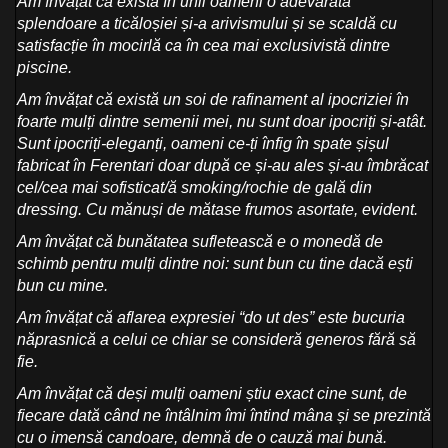
Am învățat că există în unii oameni o adevărată
splendoare a ticăloșiei și-a arivismului și se scaldă cu
satisfacție în mocirlă ca în cea mai exclusivistă dintre
piscine.
Am învățat că există un soi de rafinament al ipocriziei în
foarte mulți dintre semenii mei, nu sunt doar ipocriți și-atât.
Sunt ipocriți-eleganți, oameni ce-ți înfig în spate șișul
fabricat în Ferentari doar după ce și-au ales și-au îmbrăcat
cel/cea mai sofisticat/ă smoking/rochie de gală din
dressing. Cu mănuși de mătase frumos asortate, evident.
Am învățat că bunătatea sufletească e o monedă de
schimb pentru mulți dintre noi: sunt bun cu tine dacă ești
bun cu mine.
Am învățat că aflarea expresiei “do ut des” este bucuria
năprasnică a celui ce chiar se consideră generos fără să
fie.
Am învățat că deși mulți oameni știu exact cine sunt, de
fiecare dată când ne întâlnim îmi întind mâna și se prezintă
cu o imensă candoare, demnă de o cauză mai bună.