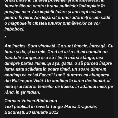
ornat mese în cinstea prieteniei și am amestecat în
bucate făcute pentru hrana sufletelor întâmplate în
preajma mea. Am împletit fulare și am copt colaci
pentru Înviere. Am legănat prunci adormiți și am sădit
o magnolie în cinstea tuturor primăverilor ce vor
îmboboci.
*
Am înțeles. Sunt vinovată. Ca sunt femeie. Întreagă. Cu
bune și da, și cu rele. Cred că azi o să-mi cumpăr un
trandafir sângeriu și o să-l țin în mâna stângă, cea
dinspre partea inimii. Și așa, gătită, o să purced înspre
iarna asta scăldata în soare timid, un soare dintr-un
anotimp ca cel al Facerii Lumii, dureros ca alungarea
din Rai înspre Viată. Un anotimp în iarna destinului, al
meu și al tuturor femeilor ce trăiesc în adâncul meu, pe
rând, în șir indian.
Carmen Voinea-Răducanu
Text publicat în revista Tango-Marea Dragoste,
București, 20 ianuarie 2012