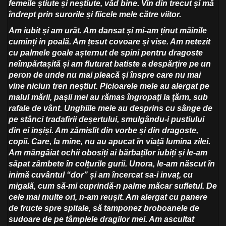
femeile știute și neștiute, văd bine. Vin din trecut și mă
îndrept prin surorile și fiicele mele către viitor.
Am iubit și am urât. Am dansat și mi-am ținut mâinile
cuminți in poală. Am țesut covoare și vise. Am netezit
cu palmele goale așternut de spini pentru dragoste
neîmpărtașită și am fluturat batiste a despărțire pe un
peron de unde nu mai pleacă și înspre care nu mai
vine niciun tren neștiut. Picioarele mele au alergat pe
malul mării, pașii mei au rămas îngropați la țărm, sub
rafale de vânt. Unghiile mele au desprins cu sânge de
pe stânci tradafirii deșertului, smulgându-i pustiului
din ei inșiși. Am zămislit din vorbe și din dragoste,
copii. Care, la mine, nu au apucat în viață lumina zilei.
Am mângâiat ochii obosiți ai bărbaților iubiți și le-am
săpat zâmbete în colțurile gurii. Unora, le-am născut în
inimă cuvântul “dor” și am încercat sa-i invaț, cu
migală, cum să-mi cuprindă-n palme măcar sufletul. De
cele mai multe ori, n-am reușit. Am alergat cu panere
de fructe spre spitale, să tamponez broboanele de
sudoare de pe tâmplele dragilor mei. Am ascultat