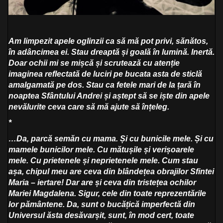
Am limpezit apele oglinzii ca să mă pot privi, sănătos,
în adâncimea ei. Stau dreaptă și goală în lumină. Inertă.
Doar ochii mi se mișcă și scrutează cu atenție
imaginea reflectată de luciri pe bucata asta de sticlă
amalgamată pe dos. Stau ca fetele mari de la țară în
noaptea Sfântului Andrei și aștept să se iște din apele
nevălurite ceva care să mă ajute să înțeleg.
*
…Da, parcă semăn cu mama. Și cu bunicile mele. Și cu
mamele bunicilor mele. Cu mătușile și verișoarele
mele. Cu prietenele și neprietenele mele. Cum stau
așa, chipul meu are ceva din blândețea obrajilor Sfintei
Maria – iertare! Dar are și ceva din tristețea ochilor
Mariei Magdalena. Sigur, cele din toate reprezentările
lor pământene. Da, sunt o bucățică imperfectă din
Universul ăsta desăvarșit, sunt, în mod cert, toate