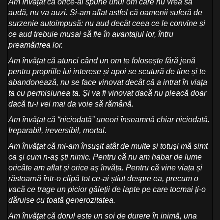
Am învățat că orice-ai spune unui om care nu vrea să
audă, nu va auzi. Și-am aflat astfel că oamenii suferă de
surzenie autoimpusă: nu aud decât ceea ce le convine și
ce aud trebuie musai să fie în avantajul lor, întru
preamărirea lor.
Am învățat că atunci când un om te folosește fără jenă
pentru propriile lui interese și apoi se scutură de tine și te
abandonează, nu se face vinovat decât că a intrat în viața
ta cu permisiunea ta. Și va fi vinovat dacă nu pleacă doar
dacă tu-i vei mai da voie să rămână.
Am învățat că “niciodată” uneori înseamnă chiar niciodată.
Ireparabil, ireversibil, mortal.
Am învățat că mi-am însușit atât de multe și totuși mă simt
ca și cum n-aș ști nimic. Pentru că nu am habar de lume
oricâte am aflat și orice aș învăța. Pentru că vine viața și
răstoarnă într-o clipă tot ce-ai știut despre ea, precum o
vacă ce trage un picior găleții de lapte pe care tocmai ți-o
dăruise cu toată generozitatea.
Am învățat că dorul este un soi de durere în inimă, una