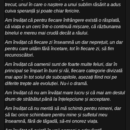
trecut, unul în care o naștere a unui sublim răsărit a adus
cuiva speranță și poate chiar fericire.
Am învățat că pentru fiecare înfrângere există o răsplată,
că viața e un cerc într-o continuă mișcare, că răzbunarea
binelui e mereu mai crudă decât a răului.
Am învățat că fiecare zi înseamnă un dar neprețuit, un dar
pentru care uităm fără încetare, tot în fiecare zi, să fim
recunoscători.
Am învățat că oamenii sunt de foarte multe feluri, dar în
principal se împart în buni și răi, fiecare categorie divizată
mai apoi în tot soiul de subcapitole, așezați fiind noi pe
diferite trepte ale evoluției. Nu-i o dramă.
Am învățat că nu am învățat mare lucru și că mai am destul
drum de străbătut până la înțelepciune și acceptare.
Am învățat că nu merită să mă schimb pentru nimeni, dar
să fac orice schimbare pentru mine și sufletul meu
înseamnă, fără de tăgadă, să-mi onorez viața.