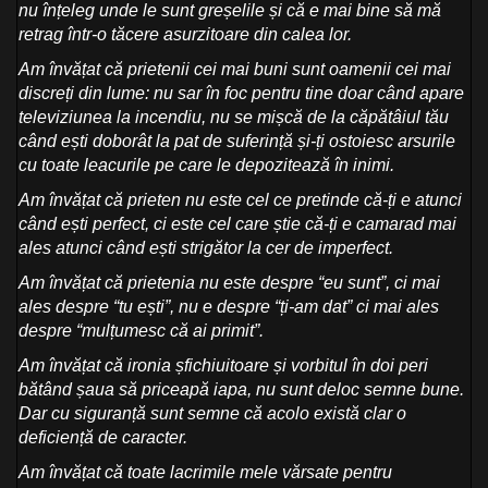
nu înțeleg unde le sunt greșelile și că e mai bine să mă
retrag într-o tăcere asurzitoare din calea lor.
Am învățat că prietenii cei mai buni sunt oamenii cei mai
discreți din lume: nu sar în foc pentru tine doar când apare
televiziunea la incendiu, nu se mișcă de la căpătâiul tău
când ești doborât la pat de suferință și-ți ostoiesc arsurile
cu toate leacurile pe care le depozitează în inimi.
Am învățat că prieten nu este cel ce pretinde că-ți e atunci
când ești perfect, ci este cel care știe că-ți e camarad mai
ales atunci când ești strigător la cer de imperfect.
Am învățat că prietenia nu este despre “eu sunt”, ci mai
ales despre “tu ești”, nu e despre “ți-am dat” ci mai ales
despre “mulțumesc că ai primit”.
Am învățat că ironia șfichiuitoare și vorbitul în doi peri
bătând șaua să priceapă iapa, nu sunt deloc semne bune.
Dar cu siguranță sunt semne că acolo există clar o
deficiență de caracter.
Am învățat că toate lacrimile mele vărsate pentru