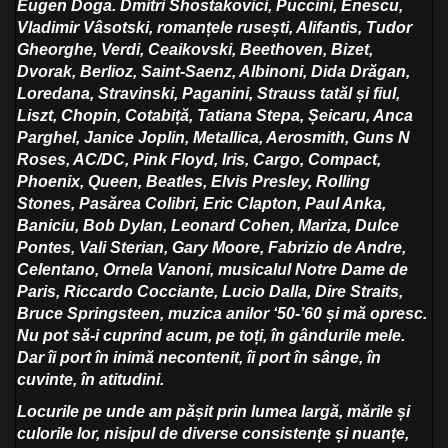
Eugen Doga.
Dmitri Shostakovici, Puccini, Enescu,
Vladimir Vâsotski, romanțele rusești, Alifantis, Tudor
Gheorghe, Verdi, Ceaikovski, Beethoven, Bizet,
Dvorak, Berlioz, Saint-Saenz, Albinoni, Dida Drăgan,
Loredana, Stravinski, Paganini, Strauss tatăl și fiul,
Liszt, Chopin, Cotabiță, Tatiana Stepa, Șeicaru, Anca
Parghel, Janice Joplin, Metallica, Aerosmith, Guns N
Roses, AC/DC, Pink Floyd, Iris, Cargo, Compact,
Phoenix, Queen, Beatles, Elvis Presley, Rolling
Stones, Pasărea Colibri, Eric Clapton, Paul Anka,
Baniciu, Bob Dylan, Leonard Cohen, Mariza, Dulce
Pontes, Vali Sterian, Gary Moore, Fabrizio de Andre,
Celentano, Ornela Vanoni, musicalul Notre Dame de
Paris, Riccardo Cocciante, Lucio Dalla, Dire Straits,
Bruce Springsteen, muzica anilor ‘50-’60 și mă opresc.
Nu pot să-i cuprind acum, pe toți, în gândurile mele.
Dar îi port în inimă necontenit, îi port în sânge, în
cuvinte, în atitudini.
Locurile pe unde am pășit prin lumea largă, mările și
culorile lor, nisipul de diverse consistențe și nuanțe,