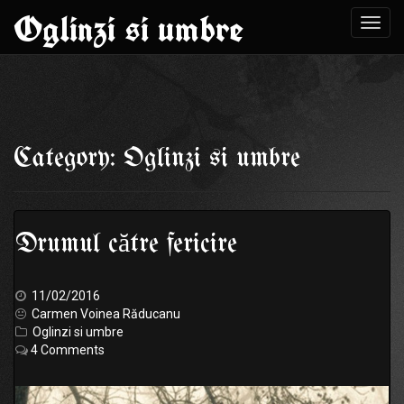
Oglinzi si umbre
Toggl
navig
Skip
to
Category: Oglinzi si umbre
content
Drumul către fericire
11/02/2016
Carmen Voinea Răducanu
Oglinzi si umbre
4 Comments