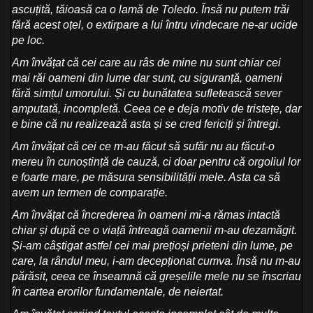
ascuțită, tăioasă ca o lamă de Toledo. Însă nu putem trăi
fără acest oțel, o extirpare a lui întru vindecare ne-ar ucide
pe loc.
Am învățat că cei care au râs de mine nu sunt chiar cei
mai răi oameni din lume dar sunt, cu siguranță, oameni
fără simțul umorului. Și cu bunătatea sufletească sever
amputată, incompletă. Ceea ce e deja motiv de tristețe, dar
e bine că nu realizează asta și se cred fericiți și întregi.
Am învățat că cei ce m-au făcut să sufăr nu au făcut-o
mereu în cunoștință de cauză, ci doar pentru că orgoliul lor
e foarte mare, pe măsura sensibilității mele. Asta ca să
avem un termen de comparație.
Am învățat că încrederea în oameni mi-a rămas intactă
chiar și după ce o viață întreagă oamenii m-au dezamăgit.
Și-am câștigat astfel cei mai prețioși prieteni din lume, pe
care, la rândul meu, i-am decepționat cumva. Însă nu m-au
părăsit, ceea ce înseamnă că greșelile mele nu se înscriau
în cartea erorilor fundamentale, de neiertat.