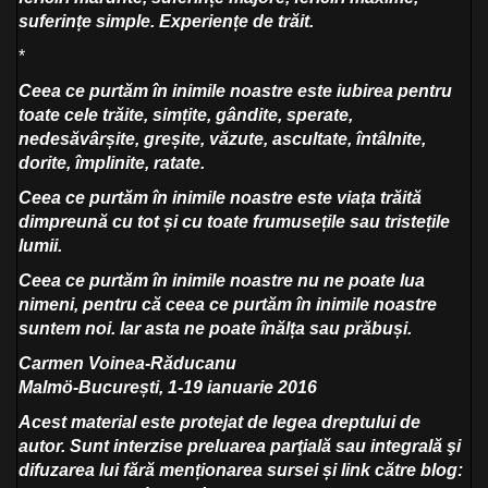
suferințe simple. Experiențe de trăit.
*
Ceea ce purtăm în inimile noastre este iubirea pentru
toate cele trăite, simțite, gândite, sperate,
nedesăvârșite, greșite, văzute, ascultate, întâlnite,
dorite, împlinite, ratate.
Ceea ce purtăm în inimile noastre este viața trăită
dimpreună cu tot și cu toate frumusețile sau tristețile
lumii.
Ceea ce purtăm în inimile noastre nu ne poate lua
nimeni, pentru că c
eea ce purtăm în inimile noastre
suntem noi. Iar asta ne poate înălța sau prăbuși.
Carmen Voinea-Răducanu
Malmö-București, 1-19 ianuarie 2016
Acest material este protejat de legea dreptului de
autor. Sunt interzise preluarea parţială sau integrală şi
difuzarea lui fără menționarea sursei și link către blog: