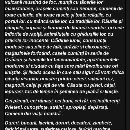
vulcanii mustind de foc, munții cu tăcerile lor
maiestuoase, orașele cuminți sau nebune, oamenii de
toate culorile, din toate rasele și toate religiile, cu
portul lor, cu mâncărurile lor, cu tradițiile lor.
Râurile și
câmpiile, copacii și lanurile de floarea soarelui, ori cele
înflorite de rapiță, animăluțele cu ghidușiile lor, cu
privirile lor inocente.
Clădirile lumii, construcții
modeste sau pline de fală, străzile și claxoanele,
magazinele forfotind, casele cuminți în serile de
Crăciun și luminile lor binecuvântate, apartamentele
moderne și ciudate cu fața spre mări învolburate ori
liniștite. Și livada aceea în care știu sigur că vom ridica
căsuța visurilor noastre printre cireși, salcâmi roz,
magnolii, caiși și viță de vie. Căsuța cu pisici, căței,
iepurași, foc de lemne în șemineu de piatră și liniște.
Cei plecați, cei rămași, cei buni, cei răi, cei indiferenți.
Prieteni, cunoștințe, străini, apropiați, depărtați.
Oamenii din viața noastră.
Dureri, bucurii, lacrimi, doruri, decaderi, zâmbete,
fericiri mărunte, suferințe majore, fericiri maxime,