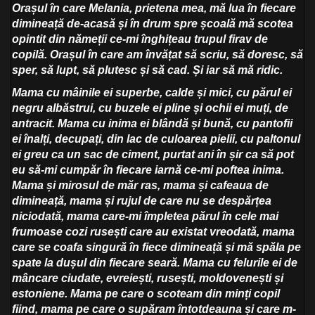
Orașul în care Melania, prietena mea, mă lua în fiecare
dimineață de-acasă și în drum spre școală mă scotea
opintit din nămeții ce-mi înghițeau trupul firav de
copilă.
Orașul în care am învățat să scriu, să doresc, să
sper, să lupt, să plutesc și să cad. Și iar să mă ridic.
Mama cu mâinile ei superbe, calde și mici, cu părul ei
negru albăstrui, cu buzele ei pline și ochii ei muți, de
antracit. Mama cu inima ei blândă și bună, cu pantofii
ei înalți, decupați, din lac de culoarea pielii, cu paltonul
ei greu ca un sac de ciment, purtat ani în șir ca să pot
eu să-mi cumpăr în fiecare iarnă ce-mi poftea inima.
Mama și mirosul de măr ras, mama și cafeaua de
dimineață, mama și rujul de care nu se despărțea
niciodată, mama care-mi împletea părul în cele mai
frumoase cozi rusești care au existat vreodată, mama
care se coafa singură în fiece dimineață și mă spăla pe
spate la dușul din fiecare seară. Mama cu felurile ei de
mâncare ciudate, evreiești, rusești, moldovenești și
estoniene. Mama pe care o scoteam din minți copil
fiind, mama pe care o supăram întotdeauna și care m-