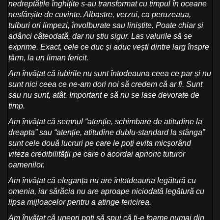
nedreptățile înghițite s-au transformat cu timpul în oceane
nesfârșite de cuvinte. Albastre, verzui, ca peruzeaua,
tulburi ori limpezi, învolburate sau liniștite. Poate chiar și
adânci câteodată, dar nu știu sigur. Las valurile să se
exprime. Exact, cele ce duc și aduc vești dintre larg înspre
țărm, la un liman fericit.
Am învățat că iubirile nu sunt întodeauna ceea ce par și nu
sunt nici ceea ce ne-am dori noi să credem că ar fi. Sunt
sau nu sunt, atât. Important e să nu se lase devorate de
timp.
Am învățat că semnul “atenție, schimbare de atitudine la
dreapta” sau “atenție, atitudine dublu-standard la stânga”
sunt cele două lucruri pe care le poți evita micșorând
viteza credibilității pe care o acordai aprioric tuturor
oamenilor.
Am învățat că eleganța nu are întotdeauna legătură cu
omenia, iar sărăcia nu are aproape niciodată legătură cu
lipsa mijloacelor pentru a atinge fericirea.
Am învățat că uneori poți să spui că ți-e foame numai din