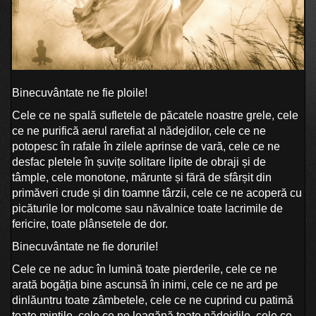
Binecuvântate ne fie ploile!
Cele ce ne spală sufletele de păcatele noastre grele, cele
ce ne purifică aerul rarefiat al nădejdilor, cele ce ne
potopesc în rafale în zilele aprinse de vară, cele ce ne
desfac pletele în șuvițe solitare lipite de obraji și de
tâmple, cele monotone, mărunte și fără de sfârșit din
primăveri crude și din toamne târzii, cele ce ne acoperă cu
picăturile lor molcome sau năvalnice toate lacrimile de
fericire, toate plânsetele de dor.
Binecuvântate ne fie dorurile!
Cele ce ne aduc în lumină toate pierderile, cele ce ne
arată bogăția bine ascunsă în inimi, cele ce ne ard pe
dinlăuntru toate zâmbetele, cele ce ne cuprind cu patimă
toate mințile, cele ce ne leagănă toate nădejdile, cele ce