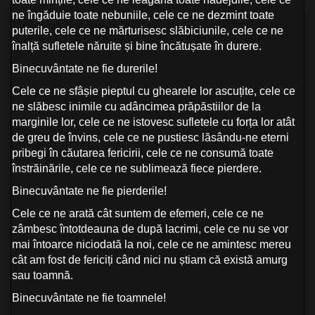
ne îngăduie toate nebuniile, cele ce ne dezmint toate
puterile, cele ce ne mărturisesc slăbiciunile, cele ce ne
înalță sufletele năruite și bine încătușate în durere.
Binecuvântate ne fie durerile!
Cele ce ne sfâșie pieptul cu ghearele lor ascuțite, cele ce
ne slăbesc inimile cu adâncimea prăpăstiilor de la
marginile lor, cele ce ne istovesc sufletele cu forța lor atât
de greu de învins, cele ce ne pustiesc lăsându-ne eterni
pribegi în căutarea fericirii, cele ce ne consumă toate
înstrăinările, cele ce ne sublimează fiece pierdere.
Binecuvântate ne fie pierderile!
Cele ce ne arată cât suntem de efemeri, cele ce ne
zâmbesc întotdeauna de după lacrimi, cele ce nu se vor
mai întoarce niciodată la noi, cele ce ne amintesc mereu
cât am fost de fericiți când nici nu știam că există amurg
sau toamnă.
Binecuvântate ne fie toamnele!