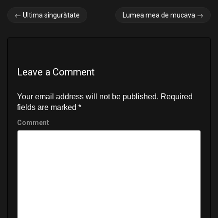
P
←
Ultima singurătate
Lumea mea de mucava
→
o
s
t
Leave a Comment
n
a
Your email address will not be published.
Required
v
fields are marked
*
Comment
i
g
a
t
i
o