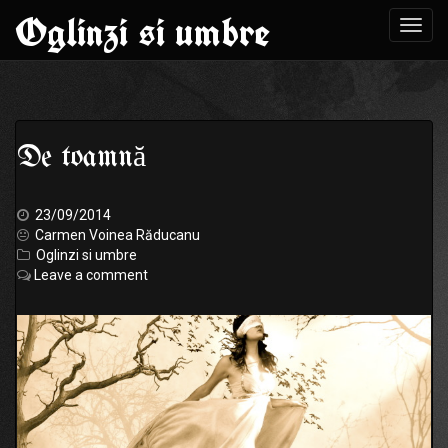
Oglinzi si umbre
Toggl
navig
Skip
to
De toamnă
content
23/09/2014
Carmen Voinea Răducanu
Oglinzi si umbre
Leave a comment