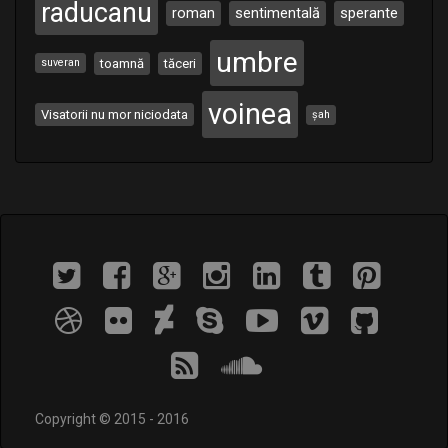
raducanu
roman
sentimentală
sperante
umbre
toamnă
tăceri
suveran
voinea
Visatorii nu mor niciodata
șah
Copyright © 2015 - 2016