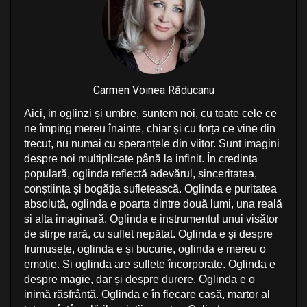
Carmen Voinea Răducanu
Aici, in oglinzi și umbre, suntem noi, cu toate cele ce
ne împing mereu înainte, chiar și cu forța ce vine din
trecut, nu numai cu speranțele din viitor. Sunt imagini
despre noi multiplicate până la infinit. În credința
populară, oglinda reflectă adevărul, sinceritatea,
conștiința și bogăția sufletească. Oglinda e puritatea
absolută, oglinda e poarta dintre două lumi, una reală
si alta imaginară. Oglinda e instrumentul unui visător
de stirpe rară, cu suflet nepătat. Oglinda e și despre
frumusețe, oglinda e și bucurie, oglinda e mereu o
emoție. Și oglinda are suflete încorporate. Oglinda e
despre magie, dar și despre durere. Oglinda e o
inimă răsfrântă. Oglinda e în fiecare casă, martor al