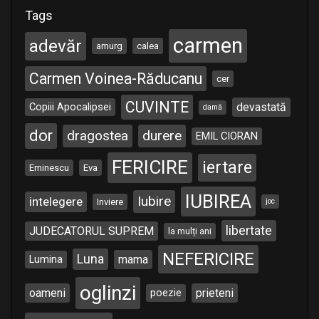
Tags
carmen
adevăr
amurg
calea
Carmen Voinea-Răducanu
cer
CUVINTE
Copiii Apocalipsei
devastată
damă
dor
dragostea
durere
EMIL CIORAN
FERICIRE
iertare
Eminescu
Eva
IUBIREA
Iubire
intelegere
Inviere
joc
libertate
JUDECATORUL SUPREM
la mulți ani
NEFERICIRE
Luna
Lumina
mama
oglinzi
oameni
poezie
prieteni