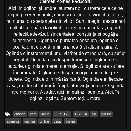
Carmen Voinea Răducanu
Aici, in oglinzi și umbre, suntem noi, cu toate cele ce ne
împing mereu înainte, chiar și cu forța ce vine din trecut,
nu numai cu speranțele din viitor. Sunt imagini despre noi
multiplicate până la infinit. În credința populară, oglinda
reflectă adevărul, sinceritatea, conștiința și bogăția
sufletească. Oglinda e puritatea absolută, oglinda e
poarta dintre două lumi, una reală si alta imaginară.
Oglinda e instrumentul unui visător de stirpe rară, cu suflet
nepătat. Oglinda e și despre frumusețe, oglinda e și
bucurie, oglinda e mereu o emoție. Și oglinda are suflete
încorporate. Oglinda e despre magie, dar și despre
durere. Oglinda e o inimă răsfrântă. Oglinda e în fiecare
casă, martor al tuturor întâmplărilor vieții noastre. Oglinda
are memorie. Așadar, aici, în oglinzi, sunt eu, Aici, în
oglinzi, ești tu. Suntem toți. Umbre.
carmen
carti
doruri
FERICIRE
IUBIREA
ploi
poezie
sperante
toamnă
umbre
viața
voinea