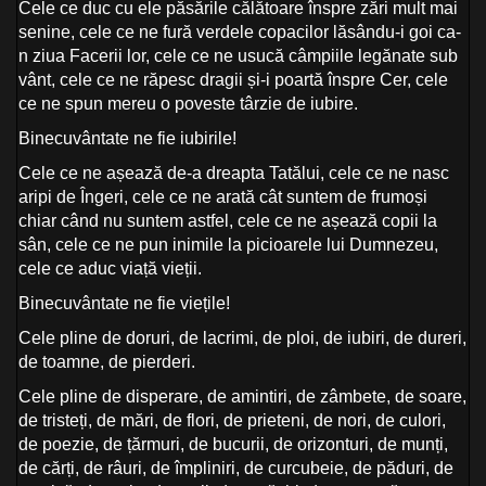
Cele ce duc cu ele păsările călătoare înspre zări mult mai
senine, cele ce ne fură verdele copacilor lăsându-i goi ca-
n ziua Facerii lor, cele ce ne usucă câmpiile legănate sub
vânt, cele ce ne răpesc dragii și-i poartă înspre Cer, cele
ce ne spun mereu o poveste târzie de iubire.
Binecuvântate ne fie iubirile!
Cele ce ne așează de-a dreapta Tatălui, cele ce ne nasc
aripi de Îngeri, cele ce ne arată cât suntem de frumoși
chiar când nu suntem astfel, cele ce ne așează copii la
sân, cele ce ne pun inimile la picioarele lui Dumnezeu,
cele ce aduc viață vieții.
Binecuvântate ne fie viețile!
Cele pline de doruri, de lacrimi, de ploi, de iubiri, de dureri,
de toamne, de pierderi.
Cele pline de disperare, de amintiri, de zâmbete, de soare,
de tristeți, de mări, de flori, de prieteni, de nori, de culori,
de poezie, de țărmuri, de bucurii, de orizonturi, de munți,
de cărți, de râuri, de împliniri, de curcubeie, de păduri, de