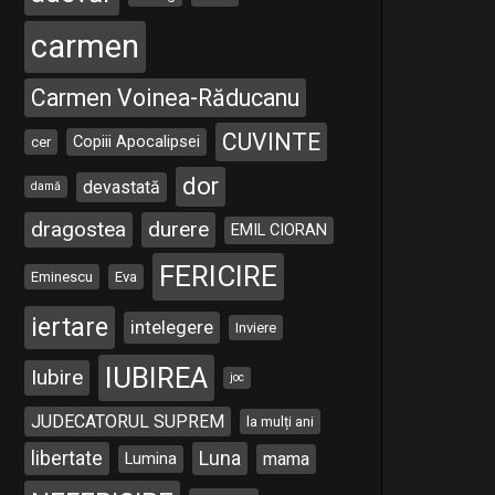
carmen
Carmen Voinea-Răducanu
CUVINTE
Copiii Apocalipsei
cer
dor
devastată
damă
dragostea
durere
EMIL CIORAN
FERICIRE
Eminescu
Eva
iertare
intelegere
Inviere
IUBIREA
Iubire
joc
JUDECATORUL SUPREM
la mulți ani
libertate
Luna
Lumina
mama