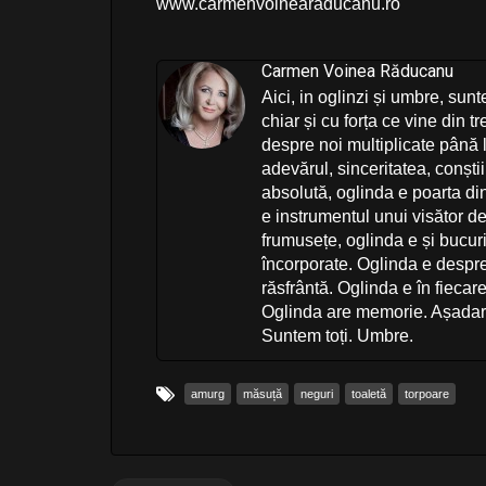
www.carmenvoinearaducanu.ro
Carmen Voinea Răducanu
Aici, in oglinzi și umbre, sun
chiar și cu forța ce vine din t
despre noi multiplicate până la
adevărul, sinceritatea, conști
absolută, oglinda e poarta di
e instrumentul unui visător de
frumusețe, oglinda e și bucur
încorporate. Oglinda e despre
răsfrântă. Oglinda e în fiecare
Oglinda are memorie. Așadar, ai
Suntem toți. Umbre.
amurg
măsuță
neguri
toaletă
torpoare