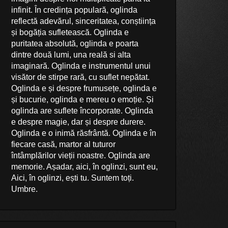
infinit. În credința populară, oglinda
reflectă adevărul, sinceritatea, conștiința
și bogăția sufletească. Oglinda e
puritatea absolută, oglinda e poarta
dintre două lumi, una reală si alta
imaginară. Oglinda e instrumentul unui
visător de stirpe rară, cu suflet nepătat.
Oglinda e și despre frumusețe, oglinda e
și bucurie, oglinda e mereu o emoție. Și
oglinda are suflete încorporate. Oglinda
e despre magie, dar și despre durere.
Oglinda e o inimă răsfrântă. Oglinda e în
fiecare casă, martor al tuturor
întâmplărilor vieții noastre. Oglinda are
memorie. Așadar, aici, în oglinzi, sunt eu,
Aici, în oglinzi, ești tu. Suntem toți.
Umbre.