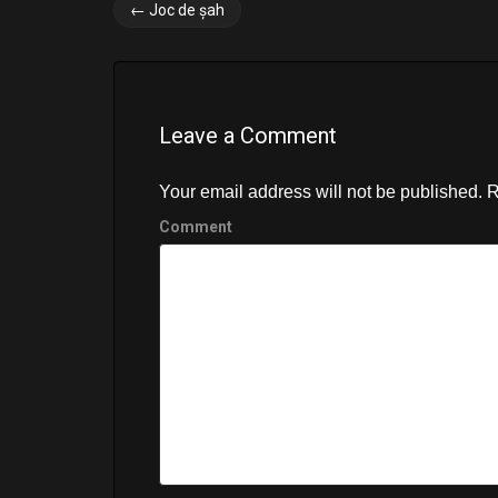
P
←
Joc de șah
o
s
t
Leave a Comment
n
a
Your email address will not be published.
R
v
Comment
i
g
a
t
i
o
n