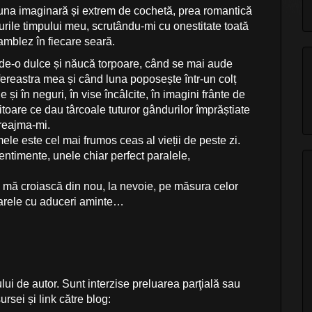
na imaginară și extrem de cochetă, prea romantică
urile timpului meu, scrutându-mi cu onestitate toată
amblez în fiecare seară.
s de-o dulce și năucă torpoare, când se mai aude
fereastra mea și când luna poposește într-un colț
e și în neguri, în vise încâlcite, în imagini frânte de
toare ce dau târcoale tuturor gândurilor împrăștiate
preajma-mi.
ele este cel mai frumos ceas al vieții de peste zi.
entimente, unele chiar perfect paralele,
 mă croiască din nou, la nevoie, pe măsura celor
tarele cu aduceri aminte…
lui de autor. Sunt interzise preluarea parţială sau
ursei și link către blog: