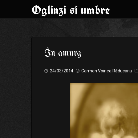
Oglinzi si umbre
Skip
to
În amurg
content
24/03/2014
Carmen Voinea Răducanu