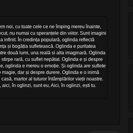
tem noi, cu toate cele ce ne împing mereu înainte,
recut, nu numai cu speranțele din viitor. Sunt imagini
 infinit. În credința populară, oglinda reflectă
ința și bogăția sufletească. Oglinda e puritatea
ntre două lumi, una reală si alta imaginară. Oglinda
 stirpe rară, cu suflet nepătat. Oglinda e și despre
ie, oglinda e mereu o emoție. Și oglinda are suflete
 magie, dar și despre durere. Oglinda e o inimă
 casă, martor al tuturor întâmplărilor vieții noastre.
ci, în oglinzi, sunt eu, Aici, în oglinzi, ești tu.