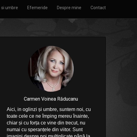
i si umbre
Efemeride
Despre mine
Contact
Carmen Voinea Răducanu
Aici, in oglinzi și umbre, suntem noi, cu
toate cele ce ne împing mereu înainte,
chiar și cu forța ce vine din trecut, nu
numai cu speranțele din viitor. Sunt
imagini despre noi multiplicate până la