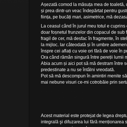
Așezată comod la măsuța mea de toaletă, u
și prea dintr-un veac îndepărtat pentru gust
ființa, pe bucăți mari, asimetrice, mă dezas
La ceasul când în jurul meu totul e cuprin
doar foșnetul frunzelor din copacul de sub 
fragil de cer, mă desfac în fragmente, în stel
la mijloc. Iar câteodată și în umbre ademeni
înspre cei aflați cu voie ori fără de voie în 
Ora când rămân singură între pereții lumii m
Abia acum și aici pot să mă destram între s
predestinate a nu se întâlni vreodată.
Pot să mă descompun în amintiri menite să
mai nebune visuri ce-mi cotrobăie prin ser
Bucureşti, 24 martie 2014
Carmen Voinea-Răducanu
Acest material este protejat de legea dreptu
integrală şi difuzarea lui fără menționarea s