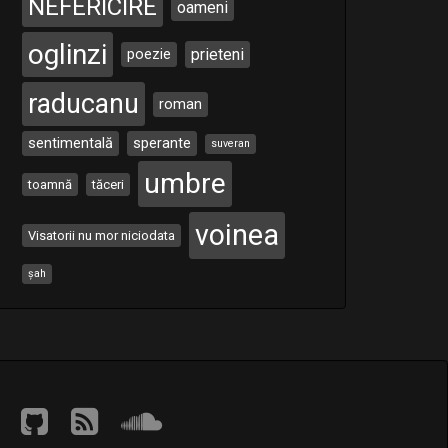
NEFERICIRE
oameni
oglinzi
poezie
prieteni
raducanu
roman
sentimentală
sperante
suveran
umbre
toamnă
tăceri
voinea
Visatorii nu mor niciodata
șah