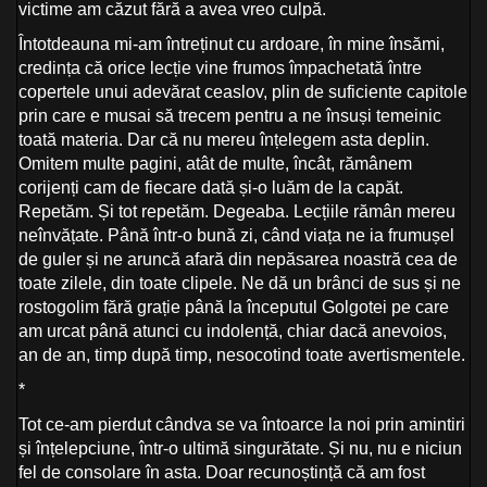
victime am căzut fără a avea vreo culpă.
Întotdeauna mi-am întreținut cu ardoare, în mine însămi,
credința că orice lecție vine frumos împachetată între
copertele unui adevărat ceaslov, plin de suficiente capitole
prin care e musai să trecem pentru a ne însuși temeinic
toată materia. Dar că nu mereu înțelegem asta deplin.
Omitem multe pagini, atât de multe, încât, rămânem
corijenți cam de fiecare dată și-o luăm de la capăt.
Repetăm. Și tot repetăm. Degeaba. Lecțiile rămân mereu
neînvățate. Până într-o bună zi, când viața ne ia frumușel
de guler și ne aruncă afară din nepăsarea noastră cea de
toate zilele, din toate clipele. Ne dă un brânci de sus și ne
rostogolim fără grație până la începutul Golgotei pe care
am urcat până atunci cu indolență, chiar dacă anevoios,
an de an, timp după timp, nesocotind toate avertismentele.
*
Tot ce-am pierdut cândva se va întoarce la noi prin amintiri
și înțelepciune, într-o ultimă singurătate. Și nu, nu e niciun
fel de consolare în asta. Doar recunoștință că am fost