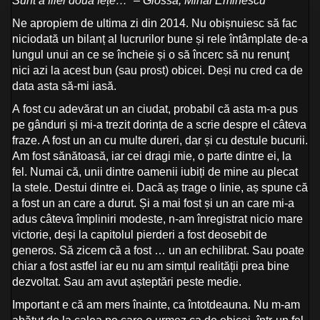
Sunt a filei două fețe…” – Glossă, Mihai Eminescu
Ne apropiem de ultima zi din 2014. Nu obișnuiesc să fac
niciodată un bilanț al lucrurilor bune și rele întâmplate de-a
lungul unui an ce se încheie și o să încerc să nu renunț
nici azi la acest bun (sau prost) obicei. Deși nu cred ca de
data asta să-mi iasă.
A fost cu adevărat un an ciudat, probabil că asta m-a pus
pe gânduri și mi-a trezit dorința de a scrie despre el câteva
fraze. A fost un an cu multe dureri, dar și cu destule bucurii.
Am fost sănătoasă, iar cei dragi mie, o parte dintre ei, la
fel. Numai că, unii dintre oamenii iubiți de mine au plecat
la stele. Destui dintre ei. Dacă aș trage o linie, aș spune că
a fost un an care a durut. Și a mai fost și un an care mi-a
adus câteva împliniri modeste, n-am înregistrat nicio mare
victorie, deși la capitolul pierderi a fost deosebit de
generos. Să zicem că a fost … un an echilibrat. Sau poate
chiar a fost astfel iar eu nu am simțul realității prea bine
dezvoltat. Sau am avut așteptări peste medie.
Important e că am mers înainte, ca întotdeauna. Nu m-am