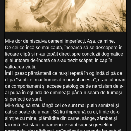
Mi-e dor de niscaiva oameni imperfecți. Așa, ca mine.
De cei ce încă se mai caută, încearcă să se descopere în
fiecare clipă și n-au țopăit direct spre concluzii dogmatice
și aiuritoare de-îndată ce s-au trezit scăpați în cap în
vâltoarea vieții.
Îmi lipsesc pământenii ce nu-și repetă în oglindă clipă de
clipă “sunt cel mai frumos din orașul acesta”, n-au tulburări
de comportament și accese patologice de narcisism de s-
ar pupa în oglindă de dimineață până-n seară de frumoși
și perfecți ce sunt.
Mi-e drag să stau lângă cei ce sunt mai puțin semizei și
cât se poate de umani. Să fiu împreună cu ei, ființe de-o
simțire cu mine, plămădite din carne, sânge, zâmbet și
lacrimă. Să stau cu oameni ce sunt supuși greșelilor