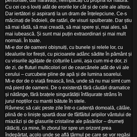
personale, dar nărăvași, neîmpăcați cu propria lor natură.
Cu cei ce-s loviți atât de erorile lor cât și de cele ale altora.
Dar iertători și aspiranți la un dram de înțelepciune. Ce-s
măcinați de îndoieli, de ratări, de visuri spulberate. Dar știu
să mai râdă, să mai creadă, să mai spere și, mai ales, să
mai iubească. Și sunt mai puțin extraordinari și mai mult
normali. În toate.
Mi-e dor de oameni obișnuiți, cu bunele și relele lor, cu
idealurile lor firești, cu picioarele adânc sădite în pământ și
cu visurile agățate de colțurile Lunii, așa cum mi-e dor, zi
de zi, de fluturi multicolori ori de cearcănele atât de vii ale
cerului – curcubeie pline de apă și de lumina soarelui.
Mi-e dor de o viață firească, lină, unde să nu mai simt cum
mă pierd de oameni. De o existență fără căutări dramatice
și nătânge, fără brațele singurătății înfășurate strâns în
jurul nopților cu mantii bătute în stele.
Râvnesc să calc peste zile într-o cadență domoală, călâie,
plină de o liniște spartă doar de fâlfâitul aripilor vântului de
miazăzi și de glasurile cristaline ale păsărilor – drumeți
rătăciți, ca mine, în zborul lor spre un orizont prea
îndepărtat, acolo unde se află țărmul pe care se vor regăsi