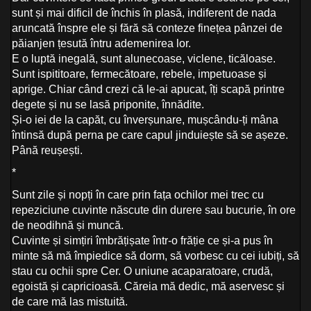
sunt și mai dificil de închis în plasă, indiferent de nada
aruncată înspre ele și fără să conteze finețea pânzei de
păianjen țesută întru ademenirea lor.
E o luptă inegală, sunt alunecoase, viclene, ticăloase.
Sunt ispititoare, fermecătoare, rebele, impetuoase și
aprige. Chiar când crezi că le-ai apucat, îți scapă printre
degete și nu se lasă priponite, înnădite.
Și-o iei de la capăt, cu înverșunare, mușcându-ți mâna
întinsă după perna pe care capul jinduiește să se așeze.
Până reușești.
*
Sunt zile și nopți în care prin fața ochilor mei trec cu
repeziciune cuvinte născute din durere sau bucurie, în ore
de neodihnă și muncă.
Cuvinte și simțiri îmbrățișate într-o frăție ce și-a pus în
minte să mă împiedice să dorm, să vorbesc cu cei iubiți, să
stau cu ochii spre Cer. O uniune acaparatoare, crudă,
egoistă și capricioasă. Căreia mă dedic, mă aservesc și
de care mă las mistuită.