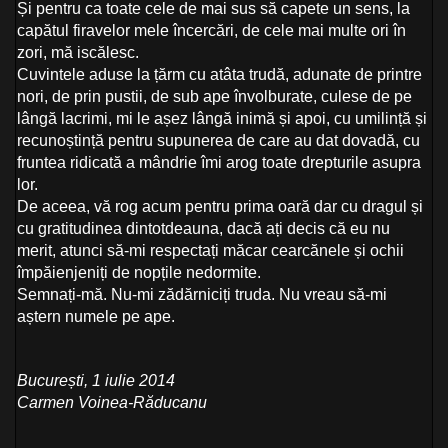
Și pentru ca toate cele de mai sus să capete un sens, la
capătul firavelor mele încercări, de cele mai multe ori în
zori, mă iscălesc.
Cuvintele aduse la țărm cu atâta trudă, adunate de printre
nori, de prin pustii, de sub ape învolburate, culese de pe
lângă lacrimi, mi le așez lângă inimă și apoi, cu umilință și
recunoștință pentru supunerea de care au dat dovadă, cu
fruntea ridicată a mândrie îmi arog toate drepturile asupra
lor.
De aceea, vă rog acum pentru prima oară dar cu dragul și
cu gratitudinea dintotdeauna, dacă ați decis că eu nu
merit, atunci să-mi respectați măcar cearcănele și ochii
împăienjeniți de nopțile nedormite.
Semnați-mă. Nu-mi zădărniciți truda. Nu vreau să-mi
aștern numele pe ape.
București, 1 iulie 2014
Carmen Voinea-Răducanu