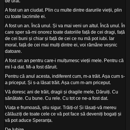
de urât.
A fost un an ciudat. Plin cu multe dintre darurile vieții, plin
cu toate lacrimile ei.
A fost un an. Încă unul. Și va mai veni un altul. Încă unul. În
care sper să-mi onorez toate datoriile față de cei dragi, față
de cei buni și chiar și față de cei ce nu mă pot iubi. Iar
moral, față de cei mai mulți dintre ei, voi rămâne veșnic
datoare.
A fost un an pentru care-i mulțumesc vieții mele. Pentru că
mi l-a dat. Mi-a fost dăruit.
Pentru că anul acesta, indiferent cum, m-a trăit. Așa cum s-
a priceput. Și s-a lăsat trăit. Așa cum m-am priceput.
Vă doresc ani de trăit, dragii și dragile mele. Dăruiți. Cu
sănătate. Cu bune. Cu rele. Cu tot ce ne-a fost dat.
Viața e frumoasă, știu sigur. Trăiți-o! Și lăsați-vă mereu
călăuziți de toate cele ce vă pot face să deveniți bogați și
vă pot aduce Speranța.
De Iubire