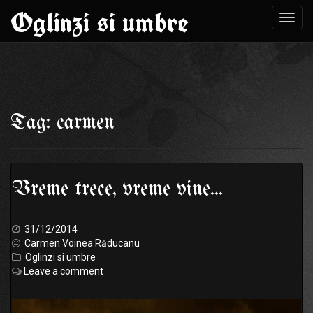
Oglinzi si umbre
Toggl
navig
Skip
to
Tag: carmen
content
Vreme trece, vreme vine…
31/12/2014
Carmen Voinea Răducanu
Oglinzi si umbre
Leave a comment