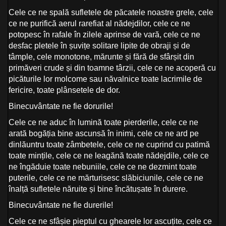
Cele ce ne spală sufletele de păcatele noastre grele, cele
ce ne purifică aerul rarefiat al nădejdilor, cele ce ne
potopesc în rafale în zilele aprinse de vară, cele ce ne
desfac pletele în șuvițe solitare lipite de obraji și de
tâmple, cele monotone, mărunte și fără de sfârșit din
primăveri crude și din toamne târzii, cele ce ne acoperă cu
picăturile lor molcome sau năvalnice toate lacrimile de
fericire, toate plânsetele de dor.
Binecuvântate ne fie dorurile!
Cele ce ne aduc în lumină toate pierderile, cele ce ne
arată bogăția bine ascunsă în inimi, cele ce ne ard pe
dinlăuntru toate zâmbetele, cele ce ne cuprind cu patimă
toate mințile, cele ce ne leagănă toate nădejdile, cele ce
ne îngăduie toate nebuniile, cele ce ne dezmint toate
puterile, cele ce ne mărturisesc slăbiciunile, cele ce ne
înalță sufletele năruite și bine încătușate în durere.
Binecuvântate ne fie durerile!
Cele ce ne sfâșie pieptul cu ghearele lor ascuțite, cele ce