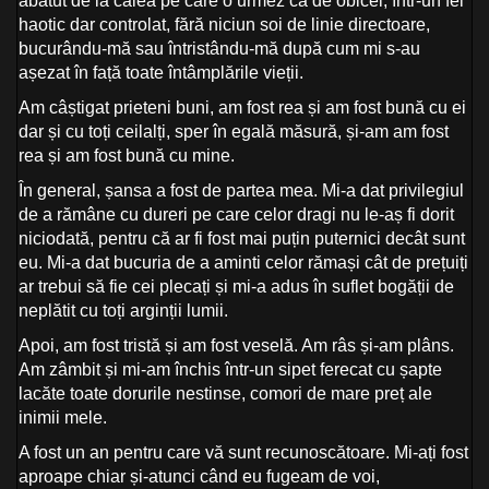
abătut de la calea pe care o urmez ca de obicei, într-un fel
haotic dar controlat, fără niciun soi de linie directoare,
bucurându-mă sau întristându-mă după cum mi s-au
așezat în față toate întâmplările vieții.
Am câștigat prieteni buni, am fost rea și am fost bună cu ei
dar și cu toți ceilalți, sper în egală măsură, și-am am fost
rea și am fost bună cu mine.
În general, șansa a fost de partea mea. Mi-a dat privilegiul
de a rămâne cu dureri pe care celor dragi nu le-aș fi dorit
niciodată, pentru că ar fi fost mai puțin puternici decât sunt
eu. Mi-a dat bucuria de a aminti celor rămași cât de prețuiți
ar trebui să fie cei plecați și mi-a adus în suflet bogății de
neplătit cu toți arginții lumii.
Apoi, am fost tristă și am fost veselă. Am râs și-am plâns.
Am zâmbit și mi-am închis într-un sipet ferecat cu șapte
lacăte toate dorurile nestinse, comori de mare preț ale
inimii mele.
A fost un an pentru care vă sunt recunoscătoare. Mi-ați fost
aproape chiar și-atunci când eu fugeam de voi,