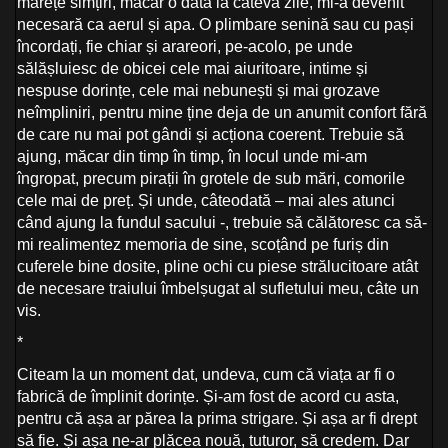
mărețe simțiri, măcar o dată la câteva zile, mi-a devenit
necesară ca aerul și apa. O plimbare senină sau cu pași
încordați, fie chiar și arareori, pe-acolo, pe unde
sălășluiesc de obicei cele mai aiuritoare, intime și
nespuse dorințe, cele mai nebunești și mai grozave
neîmpliniri, pentru mine ține deja de un anumit confort fără
de care nu mai pot gândi și acționa coerent. Trebuie să
ajung, măcar din timp în timp, în locul unde mi-am
îngropat, precum pirații în grotele de sub mări, comorile
cele mai de preț. Și unde, câteodată – mai ales atunci
când ajung la fundul sacului -, trebuie să călătoresc ca să-
mi realimentez memoria de sine, scoțând pe furiș din
cuferele bine dosite, pline ochi cu piese strălucitoare atât
de necesare traiului îmbelșugat al sufletului meu, câte un
vis.
*
Citeam la un moment dat, undeva, cum că viața ar fi o
fabrică de împlinit dorințe. Și-am fost de acord cu asta,
pentru că așa ar părea la prima strigare. Și așa ar fi drept
să fie. Și așa ne-ar plăcea nouă, tuturor, să credem. Dar