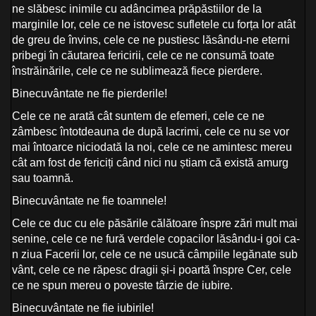
ne slăbesc inimile cu adâncimea prăpăstiilor de la
marginile lor, cele ce ne istovesc sufletele cu forța lor atât
de greu de învins, cele ce ne pustiesc lăsându-ne eterni
pribegi în căutarea fericirii, cele ce ne consumă toate
înstrăinările, cele ce ne sublimează fiece pierdere.
Binecuvântate ne fie pierderile!
Cele ce ne arată cât suntem de efemeri, cele ce ne
zâmbesc întotdeauna de după lacrimi, cele ce nu se vor
mai întoarce niciodată la noi, cele ce ne amintesc mereu
cât am fost de fericiți când nici nu știam că există amurg
sau toamnă.
Binecuvântate ne fie toamnele!
Cele ce duc cu ele păsările călătoare înspre zări mult mai
senine, cele ce ne fură verdele copacilor lăsându-i goi ca-
n ziua Facerii lor, cele ce ne usucă câmpiile legănate sub
vânt, cele ce ne răpesc dragii și-i poartă înspre Cer, cele
ce ne spun mereu o poveste târzie de iubire.
Binecuvântate ne fie iubirile!