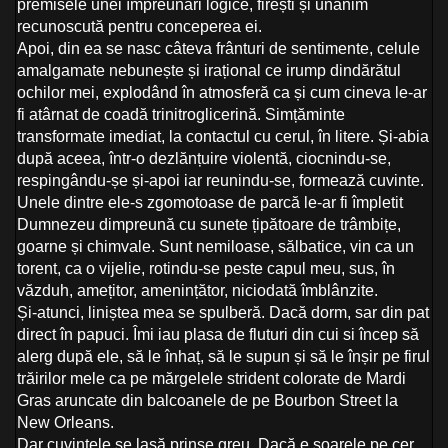
premisele unei împreunări logice, firești și unanim
recunoscută pentru conceperea ei.
Apoi, din ea se nasc câteva frânturi de sentimente, celule
amalgamate nebunește și irațional ce irump dindărătul
ochilor mei, explodând în atmosferă ca și cum cineva le-ar
fi atârnat de coadă trinitroglicerină. Simțăminte
transformate imediat, la contactul cu cerul, în litere. Și-abia
după aceea, într-o dezlănțuire violentă, ciocnindu-se,
respingându-șe și-apoi iar reunindu-se, formează cuvinte.
Unele dintre ele-s zgomotoase de parcă le-ar fi împletit
Dumnezeu dimpreună cu sunete țipătoare de trâmbițe,
goarne și chimvale. Sunt nemiloase, sălbatice, vin ca un
torent, ca o vijelie, rotindu-se peste capul meu, sus, în
văzduh, amețitor, amenințător, niciodată îmblânzite.
Și-atunci, liniștea mea se spulberă. Dacă dorm, sar din pat
direct în papuci. Îmi iau plasa de fluturi din cui si încep să
alerg după ele, să le înhaț, să le supun și să le înșir pe firul
trăirilor mele ca pe mărgelele strident colorate de Mardi
Gras aruncate din balcoanele de pe Bourbon Street la
New Orleans.
Dar cuvintele se lasă prinse greu. Dacă e soarele pe cer,