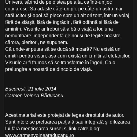
Univers, sărind de pe o stea pe alta, ca într-un joc
copilăresc. Să adaste câte-un pic pe câte-un astru mai
strălucitor și-apoi să plece spre un alt orizont, într-un voiaj
fără de sfârșit, fără de îngrădiri, fără odihnă și fără de
amintiri. Visurile ar trebui să aibă o viață a lor, una
nemuritoare, independentă de noi și de legile noastre
cărora, pieritori, ne supunem.
Că unde-ar putea să se ducă să moară? Nu există un
cimitir pentru visuri, așa cum există un cimitir al elefanților.
Visurile ar fi frumos să se transforme în îngeri. Ca o
prelungire a noastră de dincolo de viață.
București, 21 iulie 2014
Carmen Voinea-Răducanu
Acest material este protejat de legea dreptului de autor.
Sunt interzise preluarea parţială sau integrală şi difuzarea
lui fără menționarea sursei și link către blog:
www.carmenvoinearaducanu.ro