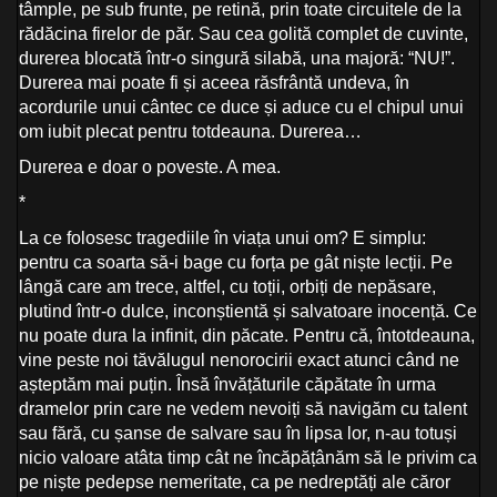
tâmple, pe sub frunte, pe retină, prin toate circuitele de la
rădăcina firelor de păr. Sau cea golită complet de cuvinte,
durerea blocată într-o singură silabă, una majoră: “NU!”.
Durerea mai poate fi și aceea răsfrântă undeva, în
acordurile unui cântec ce duce și aduce cu el chipul unui
om iubit plecat pentru totdeauna. Durerea…
Durerea e doar o poveste. A mea.
*
La ce folosesc tragediile în viața unui om? E simplu:
pentru ca soarta să-i bage cu forța pe gât niște lecții. Pe
lângă care am trece, altfel, cu toții, orbiți de nepăsare,
plutind într-o dulce, inconștientă și salvatoare inocență. Ce
nu poate dura la infinit, din păcate. Pentru că, întotdeauna,
vine peste noi tăvălugul nenorocirii exact atunci când ne
așteptăm mai puțin. Însă învățăturile căpătate în urma
dramelor prin care ne vedem nevoiți să navigăm cu talent
sau fără, cu șanse de salvare sau în lipsa lor, n-au totuși
nicio valoare atâta timp cât ne încăpățânăm să le privim ca
pe niște pedepse nemeritate, ca pe nedreptăți ale căror