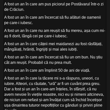
A fost un an în care am pus piciorul pe Postăvarul într-o zi
de Crăciun.
A fost un an în care am încercat să fiu alături de oamenii
pe care-i iubesc.
A fost un an în care nu am reușit să fiu mereu, așa cum mi-
aș fi dorit, lângă cei pe care-i iubesc.
A fost un an în care cățeii mei maidanezi au fost răsfățați,
mângâiați, hrăniți, îngrijiți și mai ales iubiți.
A fost un an în care am încercat să fiu un om bun. Nu știu
cât am reușit. Probabil că nu prea mult.
A fost un an în care am împlinit 50 de ani de viață.
A fost un an în care la tăcere mi s-a răspuns, uneori, cu
iubire. Alteori, cu răutate, “ură” ar fi un cuvânt prea greu.
Dar a fost și un an în care-am înțeles, în sfârșit!, că nu
avem nevoie în viețile noastre, nici eu și nimeni altcineva,
de niciun om nefast și-am învățat cum să închid încetișor
ușa dinaintea tuturor nepoftiților cu gânduri și priviri pline