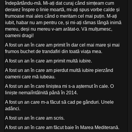
îndepărtându-mă. Mi-ați dat curaj când simțeam cum
deraiez înspre o linie moartă, mi-ați spus vorbe calde și
frumoase mai ales când o meritam cel mai puțin. M-ați
iubit, habar nu am pentru ce, și mi-ați rămas lângă inimă
mereu, deși nu mereu v-am arătat-o. Vă mulțumesc,
oameni dragi!
A fost un an în care am primit în dar cel mai mare și mai
frumos buchet de trandafiri din toată viața mea.
A fost un an în care am primit multă iubire.
A fost un an în care am pierdut multă iubire pierzând
oameni care mă iubeau.
A fost un an în care liniștea mi s-a așternut în cale. O
liniște nemaiîntâlnită până în 2014.
A fost un an care m-a făcut să cad pe gânduri. Unele
adânci.
A fost un an în care am scris.
A fost un an în care am făcut baie în Marea Mediterană.