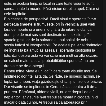
este, în același timp, și locul în care toate visurile sunt
condamnate la moarte. Fără niciun drept la apel. Chiar și
cele împlinite.
E o chestie de perspectivă. Dacă visul e speranța într-o
perpetuă tinerețe și frumusețe, ori în veșnicia unei vieți
fără de moarte și a unei morți fără de uitare, e clar că
dorințele de mai sus sunt destinate unei existențe în
spatele gratiilor de la saloanele unui spital de nebuni,
secția furioși și irecuperabili. Pe același palier al dorințelor
de închis la balamuc aș așeza și speranța câștigului la
loto, dar despre asta vă voi scrie mai mult cu altă ocazie,
un calcul matematic al probabilităților spune că nu am
dreptate pe de-a-ntregul.
Pentru mine, viața e un loc în care toate visurile mor. Se
împlinesc dorințe, asta da. Se râde, se risipesc lacrimi, se
luptă, iar uneori, viața găzduiește chiar și un soi de fericire.
Dar visurile se împlinesc în Cerul născut pentru a fi de-a
pururea. Pământul, aidoma vieții, nu are dreptul de a fi
nepieritor. Iar visurile n-ar trebui să moară niciodată. Nici
măcar o dată cu noi. Ar trebui să călătorească prin