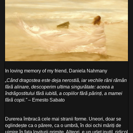
In loving memory of my friend, Daniela Nahmany
„Când dragostea este deja nerostiă, iar vechile răni rămân
fără alinare, descoperim ultima singurătate: aceea a
îndrăgostitului fără iubită, a copiilor fără părinți, a mamei
fără copii.”
– Ernesto Sabato
Durerea îmbracă cele mai stranii forme. Uneori, doar se
oglindește ca o părere, ca o umbră, în doi ochi măriți de
uimire în fața loviturii primite. Alteori, e un urlet inutil, ridicol