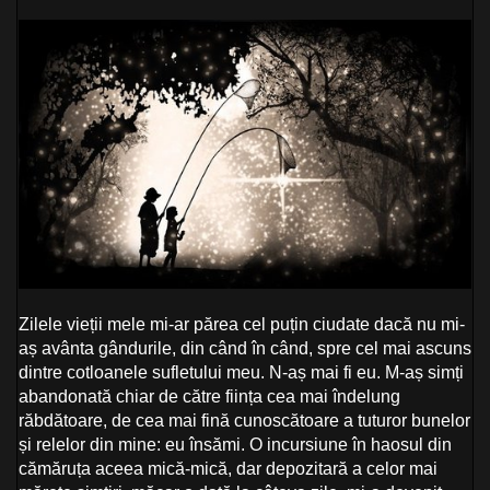
Zilele vieții mele mi-ar părea cel puțin ciudate dacă nu mi-
aș avânta gândurile, din când în când, spre cel mai ascuns
dintre cotloanele sufletului meu. N-aș mai fi eu. M-aș simți
abandonată chiar de către ființa cea mai îndelung
răbdătoare, de cea mai fină cunoscătoare a tuturor bunelor
și relelor din mine: eu însămi. O incursiune în haosul din
cămăruța aceea mică-mică, dar depozitară a celor mai